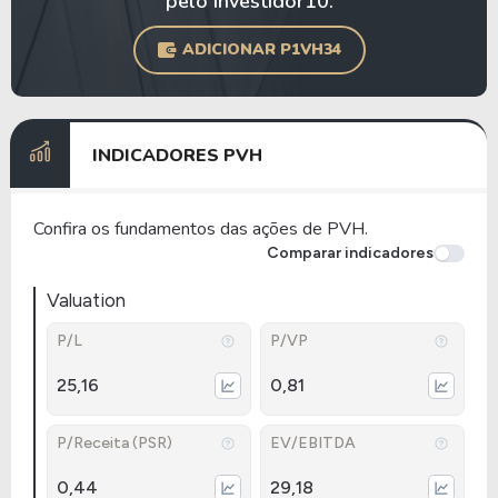
pelo Investidor10.
ADICIONAR P1VH34
INDICADORES PVH
Confira os fundamentos das ações de PVH.
Comparar indicadores
Valuation
P/L
P/VP
25,16
0,81
P/Receita (PSR)
EV/EBITDA
0,44
29,18