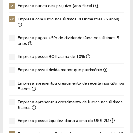
Empresa nunca deu prejuízo (ano fiscal)
P/Ativo
0,34
0,34
Empresa com lucro nos últimos 20 trimestres (5 anos)
VPA
104,18
93,46
LPA
0,55
10,88
Empresa pagou +5% de dividendos/ano nos últimos 5
Giro de Ativos
0,21
0,21
anos
ROE
0,53%
11,64%
Empresa possui ROE acima de 10%
ROIC
0,00%
8,34%
Empresa possui dívida menor que patrimônio
ROA
0,22%
5,42%
Dívida Líquida / Patrimônio
0,33
0,16
Empresa apresentou crescimento de receita nos últimos
5 anos
Dívida Líquida / EBITDA
4,99
2,89
Empresa apresentou crescimento de lucros nos últimos
Dívida Líquida / EBIT
6,30
3,83
5 anos
Dívida Bruta / Patrimônio
0,48
0,31
Empresa possui liquidez diária acima de US$ 2M
Patrimônio / Ativos
0,41
0,47