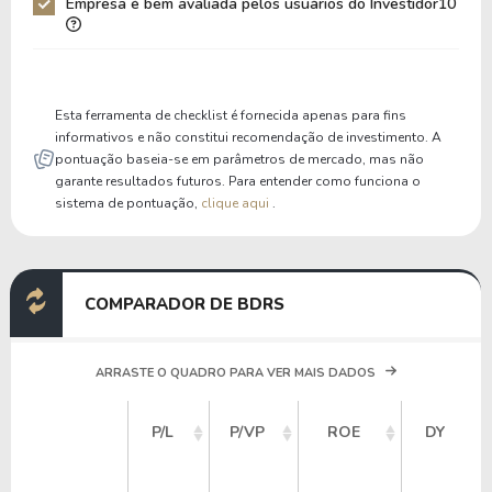
Empresa é bem avaliada pelos usuários do Investidor10
Liquidez Corrente
1,52
1,27
P/Cap Giro
3,24
6,38
P/Ativo Circ Líq
-1,21
-1,98
Esta ferramenta de checklist é fornecida apenas para fins
informativos e não constitui recomendação de investimento. A
pontuação baseia-se em parâmetros de mercado, mas não
garante resultados futuros. Para entender como funciona o
sistema de pontuação,
clique aqui
.
COMPARADOR DE BDRS
ARRASTE O QUADRO PARA VER MAIS DADOS
P/L
P/VP
ROE
DY