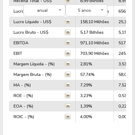
Receita Total - US$
8,99 Bilhões
8,95 Bil
anual
5 anos
Lucro Operacional - US$
630,50 Milhões
656,50 M
Lucro Líquido - US$
158,10 Milhões
25,30 Mi
Lucro Bruto - US$
5,17 Bilhões
5,15 Bil
EBITDA
971,10 Milhões
517,80 M
EBIT
703,90 Milhões
245,50 M
Margem Líquida - (%)
2,81%
3,53%
Margem Bruta - (%)
57,74%
58,06%
MA - (%)
7,29%
7,52%
ROE - (%)
3,23%
0,53%
EOA - (%)
1,39%
0,22%
ROIC - (%)
4,00%
0,00%