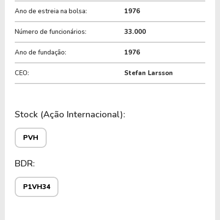
do ticker
PVH
.
Ano de estreia na bolsa:
1976
Número de funcionários:
33.000
Ano de fundação:
1976
CEO:
Stefan Larsson
Stock (Ação Internacional):
PVH
BDR:
P1VH34