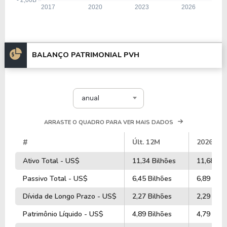
BALANÇO PATRIMONIAL PVH
anual
ARRASTE O QUADRO PARA VER MAIS DADOS
#
Últ. 12M
2026
Ativo Total - US$
11,34 Bilhões
11,68 Bil
Passivo Total - US$
6,45 Bilhões
6,89 Bilh
Dívida de Longo Prazo - US$
2,27 Bilhões
2,29 Bilh
Patrimônio Líquido - US$
4,89 Bilhões
4,79 Bilh