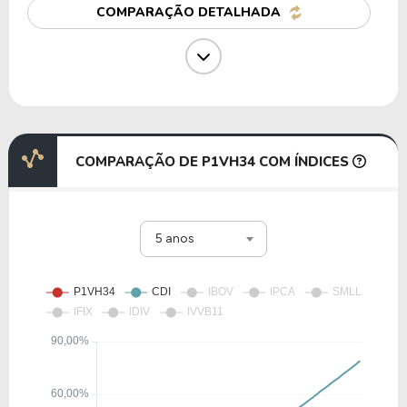
COMPARAÇÃO DETALHADA
15,30
0,73
4,77%
4,50%
W1HR34
27,62
3,40
12,32%
1,46%
P1AC34
COMPARAÇÃO DE P1VH34 COM ÍNDICES
24,61
1,70
6,93%
2,23%
5 anos
S1WK34
19,75
-17,58
-89,00%
0,00%
AZOI34
28,89
-41,71
-144,38%
0,00%