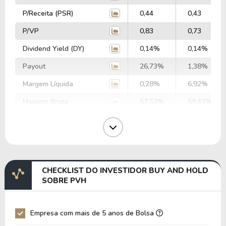
P/Receita (PSR)
0,44
0,43
P/VP
0,83
0,73
Dividend Yield (DY)
0,14%
0,14%
Payout
26,73%
1,38%
Margem Líquida
0,28%
6,92%
Margem Bruta
57,52%
59,43%
Margem Operacional
7,34%
8,45%
Margem EBIT
10,07%
9,16%
Margem EBITDA
12,72%
12,14%
CHECKLIST DO INVESTIDOR BUY AND HOLD
EV/EBITDA
17,47
19,41
SOBRE PVH
EV/EBIT
22,08
25,73
P/EBITDA
7,68
3,47
Empresa com mais de 5 anos de Bolsa
P/EBIT
16,20
4,70