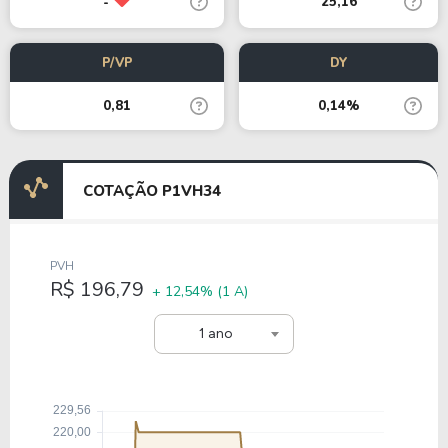
25,16
-
P/VP
DY
0,81
0,14%
COTAÇÃO P1VH34
PVH
R$ 196,79
+ 12,54%
(1 A)
1 ano