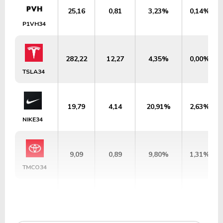
25,16
0,81
3,23%
0,14%
P1VH34
282,22
12,27
4,35%
0,00%
TSLA34
19,79
4,14
20,91%
2,63%
NIKE34
9,09
0,89
9,80%
1,31%
TMCO34
40,23
1,23
3,06%
0,52%
GMCO34