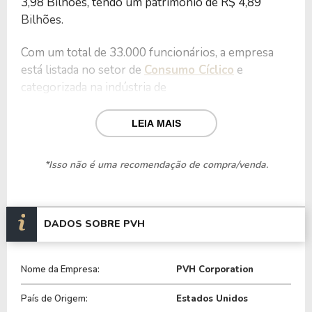
3,98 Bilhões, tendo um patrimônio de R$ 4,89
Bilhões.
Com um total de 33.000 funcionários, a empresa
está listada no setor de
Consumo Cíclico
e
categorizada na indústria de
Vestuário/Acessórios
.
LEIA MAIS
Nos últimos 12 meses a empresa teve um
faturamento de R$ 8,99 Bilhões, que gerou um
*Isso não é uma recomendação de compra/venda.
lucro no valor de R$ 158,10 Milhões.
Quanto aos seus principais indicadores, a empresa
possui um P/L de 25,16, um P/VP de 0,81 e nos
DADOS SOBRE PVH
últimos 12 meses o dividend yeld da PVH ficou em
0,18%.
Nome da Empresa:
PVH Corporation
A empresa é negociada no Brasil através do BDR
País de Origem:
Estados Unidos
P1VH34
, ou pode ser adquirida no exterior através