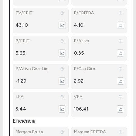
EV/EBIT
P/EBITDA
43,10
4,10
P/EBIT
P/Ativo
5,65
0,35
P/Ativo Circ. Liq.
P/Cap.Giro
-1,29
2,92
LPA
VPA
3,44
106,41
Eficiência
Margem Bruta
Margem EBITDA