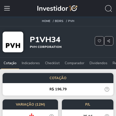
HOME
BDRS
PVH
P1VH34
PVH CORPORATION
Cotação
Indicadores
Checklist
Comparador
Dividendos
R
COTAÇÃO
R$ 196,79
VARIAÇÃO (12M)
P/L