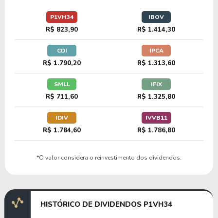
33,60
2,40
7,16%
0,69%
P1VH34
IBOV
B1WA34
R$ 823,90
R$ 1.414,30
CDI
IPCA
49,64
48,21
97,13%
0,80%
R$ 1.790,20
R$ 1.313,60
TPRY34
SMLL
IFIX
R$ 711,60
R$ 1.325,80
13,33
0,95
7,12%
3,41%
L1KQ34
IDIV
IVVB11
R$ 1.784,60
R$ 1.786,80
46,95
1,18
2,51%
0,00%
*O valor considera o reinvestimento dos dividendos.
APTV34
HISTÓRICO DE DIVIDENDOS P1VH34