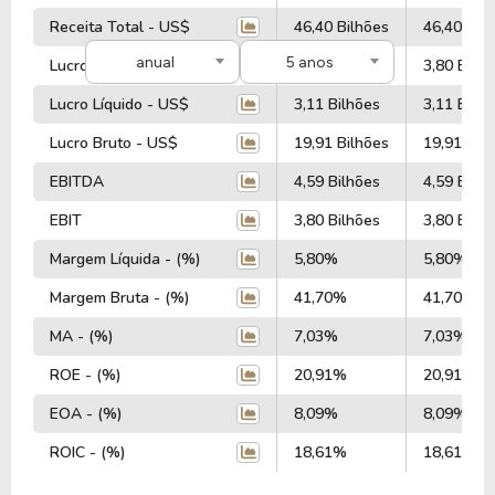
Receita Total - US$
46,40 Bilhões
46,40 Bil
A empresa Nike INC (Estados Unidos), está listada
anual
5 anos
Lucro Operacional - US$
3,80 Bilhões
3,80 Bilhõ
na NYSE com um valor de mercado de R$ 61,80
Bilhões, tendo um patrimônio de R$ 14,87 Bilhões.
Lucro Líquido - US$
3,11 Bilhões
3,11 Bilhõ
Lucro Bruto - US$
19,91 Bilhões
19,91 Bil
Com um total de 75.400 funcionários, a empresa
está listada no setor de
Consumo Cíclico
e
EBITDA
4,59 Bilhões
4,59 Bilhõ
categorizada na indústria de
Calçados &
EBIT
3,80 Bilhões
3,80 Bilhõ
Acessórios
.
Margem Líquida - (%)
5,80%
5,80%
Nos últimos 12 meses a empresa teve um
Margem Bruta - (%)
41,70%
41,70%
faturamento de R$ 46,40 Bilhões, que gerou um
MA - (%)
7,03%
7,03%
lucro no valor de R$ 3,11 Bilhões.
ROE - (%)
20,91%
20,91%
Quanto aos seus principais indicadores, a empresa
EOA - (%)
8,09%
8,09%
possui um P/L de 19,89, um P/VP de 4,16 e nos
últimos 12 meses o dividend yeld da NKE ficou em
ROIC - (%)
18,61%
18,61%
3,91%.