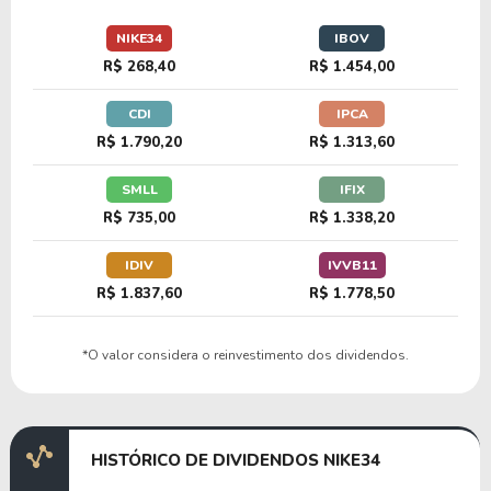
46,74
45,40
97,13%
0,80%
NIKE34
IBOV
TPRY34
R$ 268,40
R$ 1.454,00
CDI
IPCA
12,21
0,87
7,12%
3,41%
R$ 1.790,20
R$ 1.313,60
L1KQ34
SMLL
IFIX
R$ 735,00
R$ 1.338,20
32,66
1,25
3,83%
0,00%
APTV34
IDIV
IVVB11
R$ 1.837,60
R$ 1.778,50
*O valor considera o reinvestimento dos dividendos.
HISTÓRICO DE DIVIDENDOS NIKE34