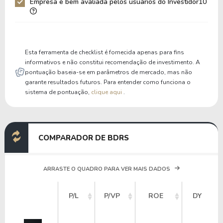
Empresa é bem avaliada pelos usuários do Investidor10
Liquidez Corrente
1,96
2,21
P/Cap Giro
5,13
4,81
P/Ativo Circ Líq
58,42
-15.388,49
Esta ferramenta de checklist é fornecida apenas para fins
informativos e não constitui recomendação de investimento. A
pontuação baseia-se em parâmetros de mercado, mas não
garante resultados futuros. Para entender como funciona o
sistema de pontuação,
clique aqui
.
COMPARADOR DE BDRS
ARRASTE O QUADRO PARA VER MAIS DADOS
P/L
P/VP
ROE
DY