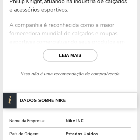
atuando na indústria de calçados
Phillip Knight,
e acessórios esportivos.
A companhia é reconhecida como a maior
fornecedora mundial de calçados e roupas
esportivas
comercializando seus produtos em
mais de 170 países por meio de lojas físicas e
LEIA MAIS
plataformas de e-commerce.
Dessa forma, a Nike oferece uma ampla gama de
*Isso não é uma recomendação de compra/venda.
produtos voltados para homens, mulheres e
crianças, projetados tanto para atividades
esportivas específicas quanto para uso casual e de
DADOS SOBRE NIKE
lazer.
Sua linha de produtos abrange calçados, vestuário
Nome da Empresa:
Nike INC
e equipamentos esportivos, incluindo bolsas, meias,
País de Origem:
Estados Unidos
bolas, óculos, relógios, dispositivos eletrônicos,