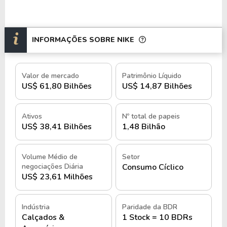
contar com a marca Umbro, focada no futebol.
Suas ações são negociadas na
NYSE
sob o ticker
INFORMAÇÕES SOBRE NIKE
NKE
, e no Brasil por meio do BDR
NIKE34
.
História e quando foi criada a Nike,
Valor de mercado
Patrimônio Líquido
Inc.
US$ 61,80 Bilhões
US$ 14,87 Bilhões
A Nike, Inc. foi fundada em 1972, mas sua história
Ativos
Nº total de papeis
começou em 1964, por Bill Bowerman, técnico de
US$ 38,41 Bilhões
1,48 Bilhão
atletismo, e seu ex-aluno, Phillip Knight.
Volume Médio de
Setor
Juntos, criaram a empresa Blue Ribbon Sports
negociações Diária
Consumo Cíclico
(BRS), inicialmente como uma distribuidora de
US$ 23,61 Milhões
calçados esportivos da marca japonesa Onitsuka
Tiger, atualmente conhecida como Asics.
Indústria
Paridade da BDR
Calçados &
1 Stock = 10 BDRs
Em 1971, após encerrar sua parceria com a