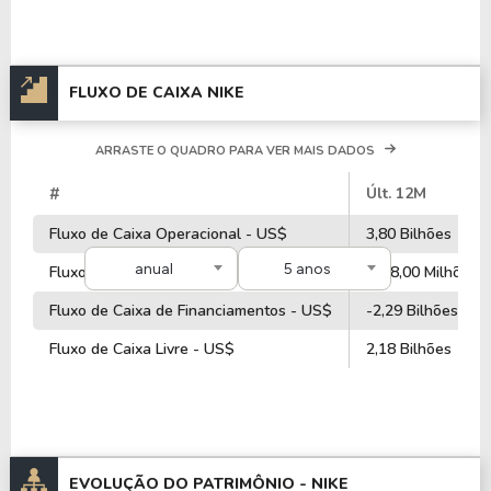
A empresa é negociada no Brasil através do BDR
NIKE34
, ou pode ser adquirida no exterior através
do ticker
NKE
.
FLUXO DE CAIXA NIKE
ARRASTE O QUADRO PARA VER MAIS DADOS
#
Últ. 12M
Fluxo de Caixa Operacional - US$
3,80 Bilhões
anual
5 anos
Fluxo de Caixa de Investimentos - US$
-488,00 Milhões
Fluxo de Caixa de Financiamentos - US$
-2,29 Bilhões
Fluxo de Caixa Livre - US$
2,18 Bilhões
EVOLUÇÃO DO PATRIMÔNIO -
NIKE