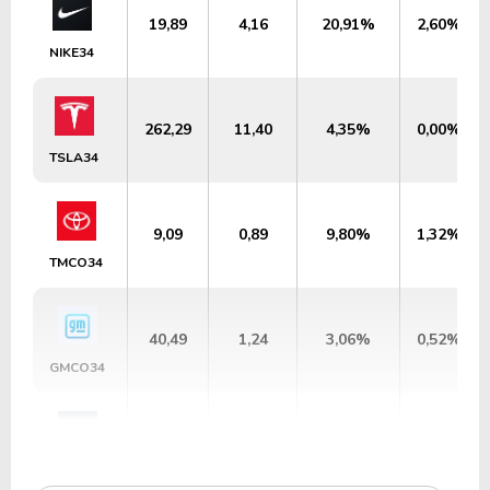
19,89
4,16
20,91%
2,60%
NIKE34
262,29
11,40
4,35%
0,00%
TSLA34
9,09
0,89
9,80%
1,32%
TMCO34
40,49
1,24
3,06%
0,52%
GMCO34
13,71
0,60
4,35%
4,13%
W1HR34