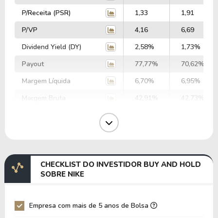
P/Receita (PSR)
1,33
1,91
P/VP
4,16
6,69
Dividend Yield (DY)
2,58%
1,73%
Payout
77,77%
70,62%
Margem Líquida
6,70%
6,95%
Margem Bruta
42,91%
42,73%
Margem Operacional
8,18%
7,99%
Margem EBIT
11,95%
2,89%
Margem EBITDA
13,80%
4,67%
CHECKLIST DO INVESTIDOR BUY AND HOLD
EV/EBITDA
38,78
116,53
SOBRE NIKE
EV/EBIT
44,79
188,05
P/EBITDA
13,45
19,61
Empresa com mais de 5 anos de Bolsa
P/EBIT
16,28
23,89