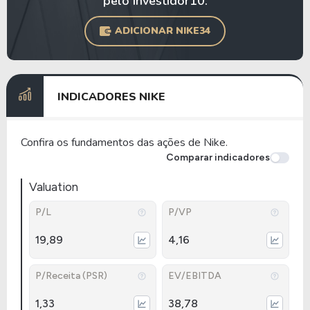
pelo Investidor10.
ADICIONAR NIKE34
INDICADORES NIKE
Confira os fundamentos das ações de Nike.
Comparar indicadores
Valuation
P/L
P/VP
19,89
4,16
P/Receita (PSR)
EV/EBITDA
1,33
38,78