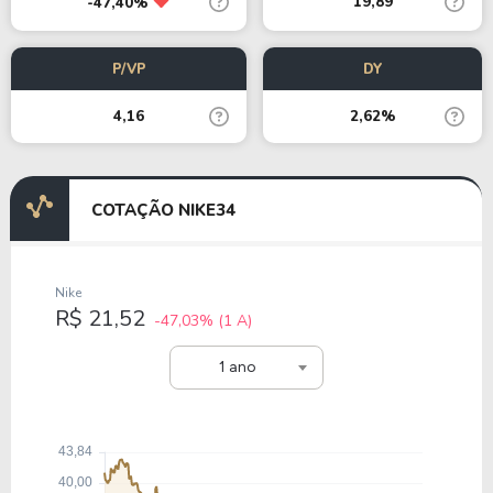
19,89
-47,40%
P/VP
DY
4,16
2,62%
COTAÇÃO NIKE34
Nike
R$ 21,52
-47,03%
(1 A)
1 ano