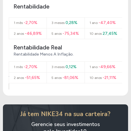
Rentabilidade
-2,70%
0,28%
-47,40%
1 mês
3 meses
1 ano
-46,89%
-75,34%
27,45%
2 anos
5 anos
10 anos
Rentabilidade Real
Rentabilidade Menos A Inflação.
-2,70%
0,12%
-49,66%
1 mês
3 meses
1 ano
-51,65%
-81,06%
-21,11%
2 anos
5 anos
10 anos
Já tem NIKE34 na sua carteira?
Gerencie seus investimentos