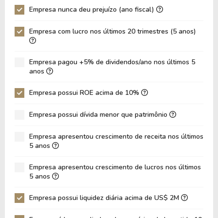
Empresa nunca deu prejuízo (ano fiscal)
P/Ativo
1,61
2,42
Empresa com lucro nos últimos 20 trimestres (5 anos)
VPA
10,02
8,95
LPA
2,10
2,18
Empresa pagou +5% de dividendos/ano nos últimos 5
Giro de Ativos
0,29
0,30
anos
ROE
20,91%
24,36%
Empresa possui ROE acima de 10%
ROIC
18,61%
4,11%
Empresa possui dívida menor que patrimônio
ROA
8,09%
8,80%
Dívida Líquida / Patrimônio
-0,21
-0,09
Empresa apresentou crescimento de receita nos últimos
5 anos
Dívida Líquida / EBITDA
-2,04
-2,30
Empresa apresentou crescimento de lucros nos últimos
Dívida Líquida / EBIT
-2,35
-3,71
5 anos
Dívida Bruta / Patrimônio
0,40
0,60
Empresa possui liquidez diária acima de US$ 2M
Patrimônio / Ativos
0,39
0,36