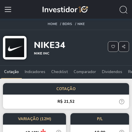
HOME
BDRS
NIKE
NIKE34
NIKE INC
Cotação
Indicadores
Checklist
Comparador
Dividendos
R
COTAÇÃO
R$ 21,52
VARIAÇÃO (12M)
P/L