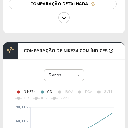
COMPARAÇÃO DETALHADA
27,93
3,44
12,32%
1,46%
P1AC34
22,79
1,58
6,93%
2,25%
S1WK34
COMPARAÇÃO DE NIKE34 COM ÍNDICES
19,50
-17,35
-89,00%
0,00%
5 anos
AZOI34
27,65
-39,92
-144,38%
0,00%
ORLY34
36,42
14,94
41,03%
0,49%