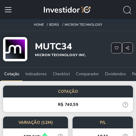
HOME
BDRS
MICRON TECHNOLOGY
MUTC34
MICRON TECHNOLOGY INC.
Cotação
Indicadores
Checklist
Comparador
Dividendos
R
COTAÇÃO
R$ 740,59
VARIAÇÃO (12M)
P/L