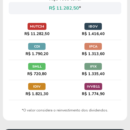
M1CH34
R$ 11.282,50
*
50,52
16,74
33,13%
0,07%
U
MUTC34
IBOV
T2ER34
R$ 11.282,50
R$ 1.416,40
CDI
IPCA
32,02
1,62
5,06%
3,45%
R$ 1.790,20
R$ 1.313,60
S1SL34
SMLL
IFIX
R$ 720,80
R$ 1.335,40
33,40
11,44
34,24%
0,00%
U
M1XI34
IDIV
IVVB11
R$ 1.821,30
R$ 1.774,90
18,59
2,16
11,62%
1,52%
*O valor considera o reinvestimento dos dividendos.
O2LE34