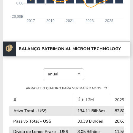
BALANÇO PATRIMONIAL MICRON TECHNOLOGY
anual
ARRASTE O QUADRO PARA VER MAIS DADOS
#
Últ. 12M
2025
Ativo Total - US$
134,11 Bilhões
82,80 Bil
Passivo Total - US$
33,39 Bilhões
28,63 Bil
Dívida de Longo Prazo - US$
3,05 Bilhões
11,53 Bil