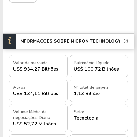
atender à crescente demanda por chips de alta
eficiência energética e maior capacidade de
processamento.
A estrutura operacional da Micron inclui fábricas,
centros de pesquisa e escritórios comerciais em
INFORMAÇÕES SOBRE MICRON TECHNOLOGY
Sua abordagem
diversas partes do mundo.
verticalmente integrada permite controle sobre
todas as etapas do processo produtivo,
Valor de mercado
Patrimônio Líquido
US$ 934,27 Bilhões
US$ 100,72 Bilhões
garantindo qualidade, inovação e eficiência na
fabricação de semicondutores.
Ativos
Nº total de papeis
Com 40.000 funcionários, a empresa mantém uma
US$ 134,11 Bilhões
1,13 Bilhão
cultura de inovação contínua, focada em avanços
tecnológicos e adaptação às novas necessidades do
Volume Médio de
Setor
mercado.
negociações Diária
Tecnologia
US$ 52,72 Milhões
A adoção de novas arquiteturas de memória e