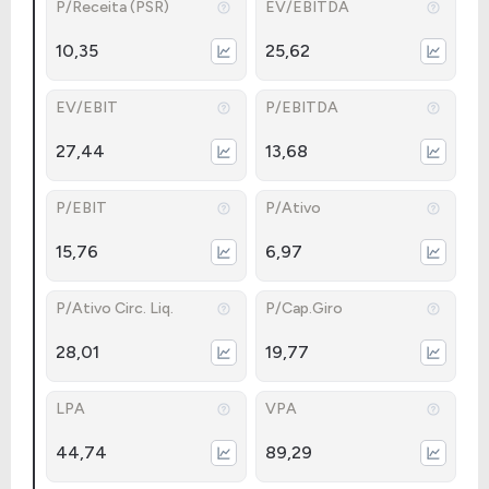
P/Receita (PSR)
EV/EBITDA
10,35
25,62
EV/EBIT
P/EBITDA
27,44
13,68
P/EBIT
P/Ativo
15,76
6,97
P/Ativo Circ. Liq.
P/Cap.Giro
28,01
19,77
LPA
VPA
44,74
89,29