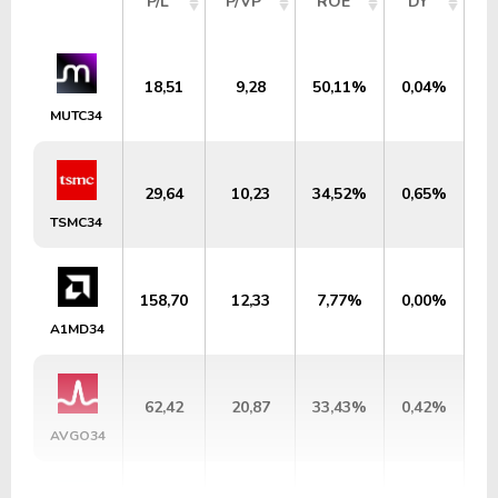
P/L
P/VP
ROE
DY
M
18,51
9,28
50,11%
0,04%
U
MUTC34
29,64
10,23
34,52%
0,65%
TSMC34
158,70
12,33
7,77%
0,00%
U
A1MD34
62,42
20,87
33,43%
0,42%
AVGO34