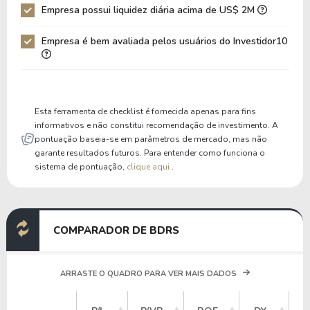
Empresa possui liquidez diária acima de US$ 2M
Patrimônio / Ativos
0,65
0,65
Empresa é bem avaliada pelos usuários do Investidor10
Liquidez Corrente
2,52
2,64
P/Cap Giro
53,45
60,68
P/Ativo Circ Líq
4.467,77
10.548,29
Esta ferramenta de checklist é fornecida apenas para fins
informativos e não constitui recomendação de investimento. A
pontuação baseia-se em parâmetros de mercado, mas não
garante resultados futuros. Para entender como funciona o
sistema de pontuação,
clique aqui
.
COMPARADOR DE BDRS
ARRASTE O QUADRO PARA VER MAIS DADOS
V