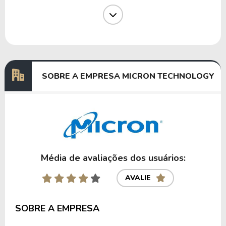
Dividendos
03/10/2024
29/10/2024
0,07096366
Dividendos
04/07/2024
29/07/2024
0,07143179
Dividendos
27/03/2024
22/04/2024
0,06497920
SOBRE A EMPRESA MICRON TECHNOLOGY
Anterior
Próxima
Média de avaliações dos usuários:
AVALIE
SOBRE A EMPRESA