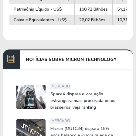
Patrimônio Líquido - US$
100,72 Bilhões
54,17 Bil
Caixa e Equivalentes - US$
26,02 Bilhões
10,31 Bil
NOTÍCIAS SOBRE MICRON TECHNOLOGY
MERCADO
SpaceX dispara e vira ação
estrangeira mais procurada pelos
brasileiros; veja ranking
MERCADO
Micron (MUTC34) dispara 15%
após balanço e ignora queda da