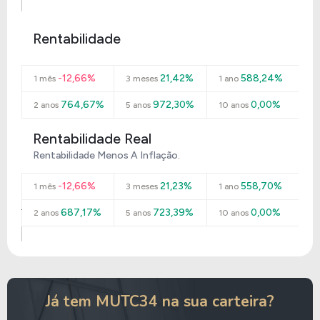
Rentabilidade
-12,66%
21,42%
588,24%
1 mês
3 meses
1 ano
764,67%
972,30%
0,00%
2 anos
5 anos
10 anos
Rentabilidade Real
Rentabilidade Menos A Inflação.
-12,66%
21,23%
558,70%
1 mês
3 meses
1 ano
687,17%
723,39%
0,00%
2 anos
5 anos
10 anos
Já tem MUTC34 na sua carteira?