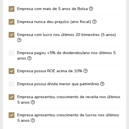
P/EBITDA
17,75
9,81
Empresa com mais de 5 anos de Bolsa
P/EBIT
32,38
52,19
Empresa nunca deu prejuízo (ano fiscal)
P/Ativo
3,96
1,35
Empresa com lucro nos últimos 20 trimestres (5 anos)
VPA
48,28
40,73
LPA
7,61
0,70
Empresa pagou +5% de dividendos/ano nos últimos 5
Giro de Ativos
0,14
0,11
anos
ROE
15,76%
1,72%
Empresa possui ROE acima de 10%
ROIC
21,41%
6,70%
Empresa possui dívida menor que patrimônio
ROA
10,31%
1,12%
Dívida Líquida / Patrimônio
0,02
0,07
Empresa apresentou crescimento de receita nos últimos
5 anos
Dívida Líquida / EBITDA
0,21
0,86
Empresa apresentou crescimento de lucros nos últimos
Dívida Líquida / EBIT
0,33
1,90
5 anos
Dívida Bruta / Patrimônio
0,21
0,25