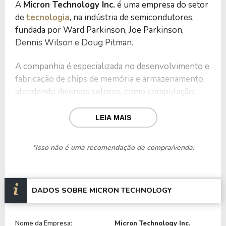
A
Micron Technology Inc.
é uma empresa do setor
de
tecnologia
, na indústria de semicondutores,
fundada por Ward Parkinson, Joe Parkinson,
Dennis Wilson e Doug Pitman.
A companhia é especializada no desenvolvimento e
fabricação de chips de memória e armazenamento,
atendendo diversos setores, como computação,
inteligência artificial, data centers, dispositivos
móveis e automotivos.
LEIA MAIS
O portfólio da empresa inclui memórias DRAM,
*Isso não é uma recomendação de compra/venda.
NAND, NOR Flash e soluções de armazenamento
SSD, que são essenciais para o desempenho e
eficiência de equipamentos eletrônicos.
DADOS SOBRE MICRON TECHNOLOGY
Com atuação global, sua presença se dá em
mercados estratégicos na América do Norte,
Nome da Empresa:
Micron Technology Inc.