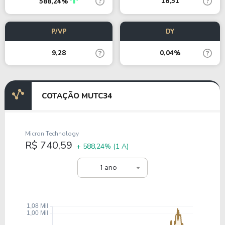
18,51
588,24%
P/VP
DY
9,28
0,04%
COTAÇÃO MUTC34
Micron Technology
R$ 740,59
+ 588,24%
(1 A)
1 ano