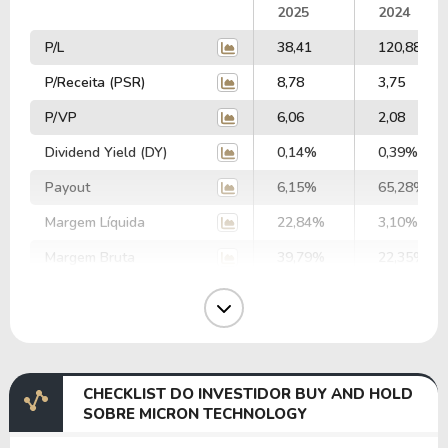
2025
2024
P/L
38,41
120,88
P/Receita (PSR)
8,78
3,75
P/VP
6,06
2,08
Dividend Yield (DY)
0,14%
0,39%
Payout
6,15%
65,28%
Margem Líquida
22,84%
3,10%
Margem Bruta
39,79%
22,35%
Margem Operacional
26,24%
5,20%
Margem EBIT
33,19%
21,24%
Margem EBITDA
52,18%
46,86%
CHECKLIST DO INVESTIDOR BUY AND HOLD
EV/EBITDA
157,61
253,53
SOBRE MICRON TECHNOLOGY
EV/EBIT
247,81
559,44