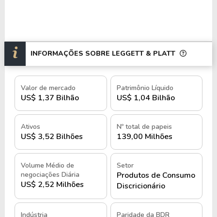
Na
NYSE
, a empresa é negociada sob o ticker LEG,
e no Brasil, seus BDRs estão disponíveis sob o
código
L1EG34
.
INFORMAÇÕES SOBRE LEGGETT & PLATT
História e quando foi criada a
Leggett & Platt
Valor de mercado
Patrimônio Líquido
US$ 1,37 Bilhão
US$ 1,04 Bilhão
A Leggett & Platt foi fundada em 1883 por J.P.
Leggett e C.B. Platt, em Carthage, Missouri.
Inicialmente, a empresa concentrou-se na
Ativos
Nº total de papeis
fabricação de molas para colchões, atendendo à
US$ 3,52 Bilhões
139,00 Milhões
crescente demanda por produtos de qualidade para
a indústria de móveis e descanso.
Volume Médio de
Setor
negociações Diária
Produtos de Consumo
Com o passar das décadas, expandiu suas
US$ 2,52 Milhões
Discricionário
operações por meio de aquisições estratégicas e
diversificação de portfólio. Nos anos 1960,
Indústria
Paridade da BDR