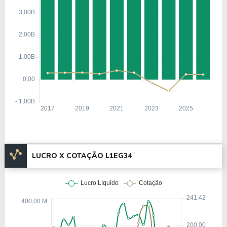
crescimento e otimizar a eficiência operacional da
companhia.
Informações Complementares
A empresa Leggett & Platt Inc. (Estados Unidos),
está listada na NYSE com um valor de mercado de
R$ 1,37 Bilhão, tendo um patrimônio de R$ 1,04
Bilhão.
Com um total de 22.000 funcionários, a empresa
está listada no setor de
Produtos de Consumo
LUCRO X COTAÇÃO L1EG34
Discricionário
e categorizada na indústria de
Bens
Domésticos Duráveis
.
Nos últimos 12 meses a empresa teve um
faturamento de R$ 3,95 Bilhões, que gerou um
lucro no valor de R$ 224,80 Milhões.