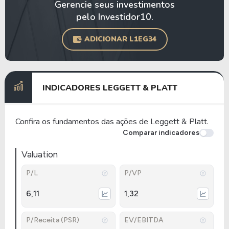
Gerencie seus investimentos
pelo Investidor10.
ADICIONAR L1EG34
INDICADORES LEGGETT & PLATT
Confira os fundamentos das ações de Leggett & Platt.
Comparar indicadores
Valuation
P/L
P/VP
6,11
1,32
P/Receita (PSR)
EV/EBITDA