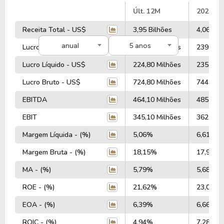
#
Últ. 12M
2025
Receita Total - US$
3,95 Bilhões
4,06 Bil
anual
5 anos
Lucro Operacional - US$
223,80 Milhões
239,60 M
Lucro Líquido - US$
224,80 Milhões
235,40 M
Lucro Bruto - US$
724,80 Milhões
744,10 M
EBITDA
464,10 Milhões
485,00 M
EBIT
345,10 Milhões
362,60 M
Margem Líquida - (%)
5,06%
6,61%
Margem Bruta - (%)
18,15%
17,94%
MA - (%)
5,79%
5,68%
ROE - (%)
21,62%
23,02%
EOA - (%)
6,39%
6,66%
ROIC - (%)
4,94%
7,28%