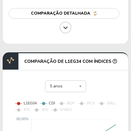
D1HI34
COMPARAÇÃO DETALHADA
12,36
0,92
7,42%
1,49%
L1EN34
6,86
1,26
18,34%
0,00%
CRIP34
COMPARAÇÃO DE L1EG34 COM ÍNDICES
91,80
8,33
9,07%
0,00%
5 anos
D2AS34
17,70
55,69
314,63%
1,92%
L1VS34