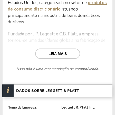
Estados Unidos, categorizada no setor de
produtos
de consumo discricionário
, atuando
principalmente na indústria de bens domésticos
duráveis.
Fundada por J.P. Leggett e C.B. Platt, a empresa
tornou-se uma das líderes globais na fabricação de
componentes para móveis, colchões e sistemas
automotivos. A atuação é global, com unidades
LEIA MAIS
operacionais em mais de 60 localidades espalhadas
por diversos países.
*Isso não é uma recomendação de compra/venda.
Dessa forma, seu portfólio inclui molas, estruturas
e estofamentos para móveis, sistemas de suporte
para colchões, componentes automotivos
DADOS SOBRE LEGGETT & PLATT
(assentos e sistemas de suspensão) e produtos
industriais como fios metálicos e tubos.
Nome da Empresa:
Leggett & Platt Inc.