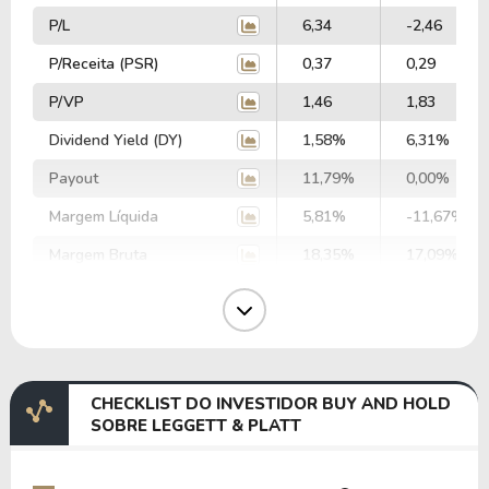
P/L
6,34
-2,46
P/Receita (PSR)
0,37
0,29
P/VP
1,46
1,83
Dividend Yield (DY)
1,58%
6,31%
Payout
11,79%
0,00%
Margem Líquida
5,81%
-11,67%
Margem Bruta
18,35%
17,09%
Margem Operacional
5,91%
4,98%
Margem EBIT
3,58%
4,34%
Margem EBITDA
6,96%
7,57%
CHECKLIST DO INVESTIDOR BUY AND HOLD
EV/EBITDA
34,94
35,94
SOBRE LEGGETT & PLATT
EV/EBIT
67,90
62,64
P/EBITDA
3,08
-4,39