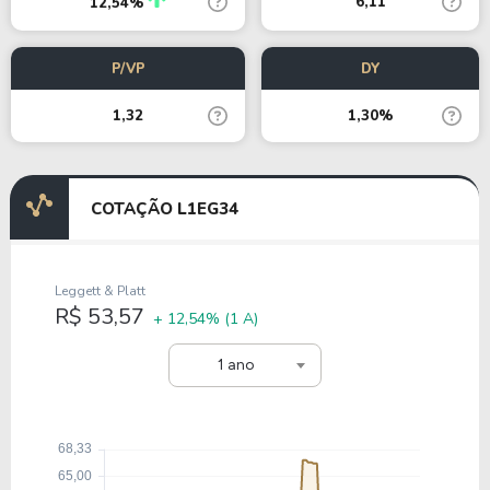
6,11
12,54%
P/VP
DY
1,32
1,30%
COTAÇÃO L1EG34
Leggett & Platt
R$ 53,57
+ 12,54%
(1 A)
1 ano