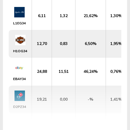
6,11
1,32
21,62%
1,30%
L1EG34
12,70
0,83
6,50%
1,95%
H1OG34
24,88
11,51
46,24%
0,76%
EBAY34
19,21
0,00
-%
1,41%
D2PZ34
13,26
1,66
12,51%
1,10%