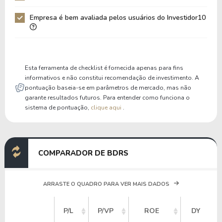
Patrimônio / Ativos
0,29
0,19
Empresa é bem avaliada pelos usuários do Investidor10
Liquidez Corrente
2,25
2,00
P/Cap Giro
1,42
1,61
P/Ativo Circ Líq
-1,78
-1,06
Esta ferramenta de checklist é fornecida apenas para fins
informativos e não constitui recomendação de investimento. A
pontuação baseia-se em parâmetros de mercado, mas não
garante resultados futuros. Para entender como funciona o
sistema de pontuação,
clique aqui
.
COMPARADOR DE BDRS
ARRASTE O QUADRO PARA VER MAIS DADOS
P/L
P/VP
ROE
DY