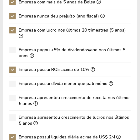
Empresa com mais de 5 anos de Bolsa
P/EBIT
4,12
-2,98
Empresa nunca deu prejuízo (ano fiscal)
P/Ativo
0,42
0,34
Empresa com lucro nos últimos 20 trimestres (5 anos)
VPA
7,36
5,00
LPA
1,69
-3,71
Empresa pagou +5% de dividendos/ano nos últimos 5
Giro de Ativos
0,27
0,29
anos
ROE
23,02%
-74,11%
Empresa possui ROE acima de 10%
ROIC
7,28%
3,91%
Empresa possui dívida menor que patrimônio
ROA
6,66%
-13,97%
Dívida Líquida / Patrimônio
0,89
2,19
Empresa apresentou crescimento de receita nos últimos
5 anos
Dívida Líquida / EBITDA
13,92
18,91
Empresa apresentou crescimento de lucros nos últimos
Dívida Líquida / EBIT
27,05
32,95
5 anos
Dívida Bruta / Patrimônio
1,46
2,70
Empresa possui liquidez diária acima de US$ 2M