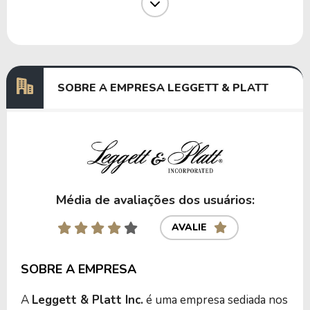
Dividendos
12/06/2024
19/07/2024
0,17491814
Dividendos
13/03/2024
19/04/2024
1,54253591
SOBRE A EMPRESA LEGGETT & PLATT
Anterior
Próxima
Média de avaliações dos usuários:
AVALIE
SOBRE A EMPRESA
A
Leggett & Platt Inc.
é uma empresa sediada nos