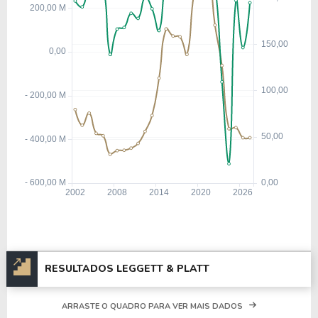
Quanto aos seus principais indicadores, a empresa
possui um P/L de 6,11, um P/VP de 1,32 e nos
últimos 12 meses o dividend yeld da LEG ficou em
2,03%.
A empresa é negociada no Brasil através do BDR
L1EG34
, ou pode ser adquirida no exterior através
do ticker
LEG
.
RESULTADOS LEGGETT & PLATT
ARRASTE O QUADRO PARA VER MAIS DADOS