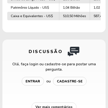
Patrimônio Líquido - US$
1,04 Bilhão
1,02 Bilh
Caixa e Equivalentes - US$
510,50 Milhões
587,40 M
DISCUSSÃO
Olá, faça login ou cadastre-se para postar uma
pergunta.
ou
ENTRAR
CADASTRE-SE
Ver mais comentários