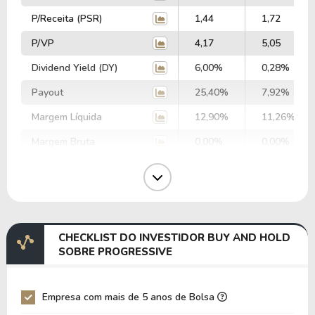
P/Receita (PSR)
1,44
1,72
P/VP
4,17
5,05
Dividend Yield (DY)
6,00%
0,28%
Payout
25,40%
7,92%
Margem Líquida
12,90%
11,26%
Margem Bruta
0,00%
0,00%
Margem Operacional
0,00%
0,00%
Margem EBIT
16,50%
14,98%
Margem EBITDA
16,86%
15,36%
CHECKLIST DO INVESTIDOR BUY AND HOLD
EV/EBITDA
32,56
40,10
SOBRE PROGRESSIVE
EV/EBIT
33,28
41,10
P/EBITDA
8,55
11,46
Empresa com mais de 5 anos de Bolsa
P/EBIT
8,73
11,76