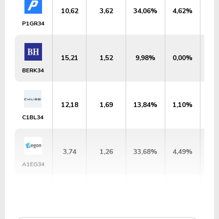
10,62
3,62
34,06%
4,62%
US
P1GR34
15,21
1,52
9,98%
0,00%
U
BERK34
12,18
1,69
13,84%
1,10%
US
C1BL34
3,74
1,26
33,68%
4,49%
US
A1EG34
14,20
2,20
15,47%
1,32%
US
A1FL34