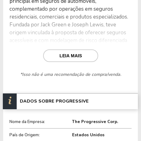
principal em seguros de automóveis,
complementado por operações em seguros
residenciais, comerciais e produtos especializados.
Fundada por Jack Green e Joseph Lewis, teve
origem vinculada à proposta de oferecer seguros
acessíveis e com modelagem de risco diferenciada
para motoristas, sem participação governamental
em sua estrutura societária desde a criação.
LEIA MAIS
O portfólio de produtos e serviços abrange
*Isso não é uma recomendação de compra/venda.
seguros de automóveis pessoais, seguros
comerciais para veículos de frotas e caminhões,
seguros residenciais por meio de parceiros,
DADOS SOBRE PROGRESSIVE
seguros para motocicletas, embarcações e veículos
recreativos, além de coberturas complementares,
serviços de atendimento a sinistros e plataformas
Nome da Empresa:
The Progressive Corp.
digitais voltadas à cotação, emissão e administração
de apólices.
País de Origem:
Estados Unidos