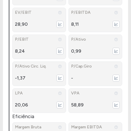
EV/EBIT
P/EBITDA
28,90
8,11
P/EBIT
P/Ativo
8,24
0,99
P/Ativo Circ. Liq.
P/Cap.Giro
-1,37
-
LPA
VPA
20,06
58,89
Eficiência
Margem Bruta
Margem EBITDA