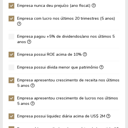
Empresa nunca deu prejuízo (ano fiscal)
P/Ativo
1,03
1,22
Empresa com lucro nos últimos 20 trimestres (5 anos)
VPA
51,75
43,67
LPA
19,30
14,47
Empresa pagou +5% de dividendos/ano nos últimos 5
Giro de Ativos
0,18
0,19
anos
ROE
37,29%
33,14%
Empresa possui ROE acima de 10%
ROIC
10,08%
9,19%
Empresa possui dívida menor que patrimônio
ROA
9,19%
8,02%
Dívida Líquida / Patrimônio
0,00
0,00
Empresa apresentou crescimento de receita nos últimos
5 anos
Dívida Líquida / EBITDA
0,00
0,00
Empresa apresentou crescimento de lucros nos últimos
Dívida Líquida / EBIT
0,00
0,00
5 anos
Dívida Bruta / Patrimônio
0,00
0,00
Empresa possui liquidez diária acima de US$ 2M
Patrimônio / Ativos
0,25
0,24