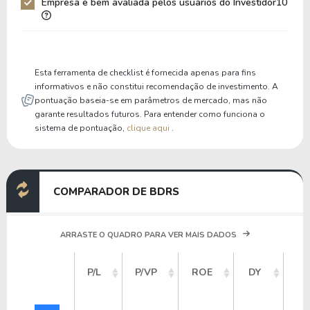
Empresa é bem avaliada pelos usuários do Investidor10
Liquidez Corrente
0,00
0,00
P/Cap Giro
0,00
0,00
P/Ativo Circ Líq
-1,35
-1,56
Esta ferramenta de checklist é fornecida apenas para fins
informativos e não constitui recomendação de investimento. A
pontuação baseia-se em parâmetros de mercado, mas não
garante resultados futuros. Para entender como funciona o
sistema de pontuação,
clique aqui
.
COMPARADOR DE BDRS
ARRASTE O QUADRO PARA VER MAIS DADOS
VA
P/L
P/VP
ROE
DY
M