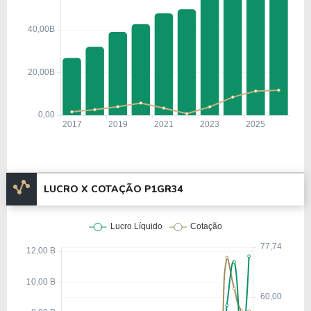
precificação inovador, a construção de uma base de
clientes e a adaptação às regulamentações
estaduais. Entre as conquistas iniciais, destacou-se
o crescimento gradual da aceitação de seguros
voltados a motoristas de perfis considerados de
maior risco.
O processo de expansão contemplou a ampliação
geográfica para outros estados norte-americanos,
diversificação para produtos comerciais, adoção de
tecnologias de precificação baseadas em dados e a
LUCRO X COTAÇÃO P1GR34
criação de canais diretos de venda, incluindo
atendimento telefônico e, posteriormente,
plataformas digitais.
Entre os marcos históricos constam a oferta
pública inicial (IPO) em 1971, avanços em modelos
de precificação eletrônica na década de 1990,