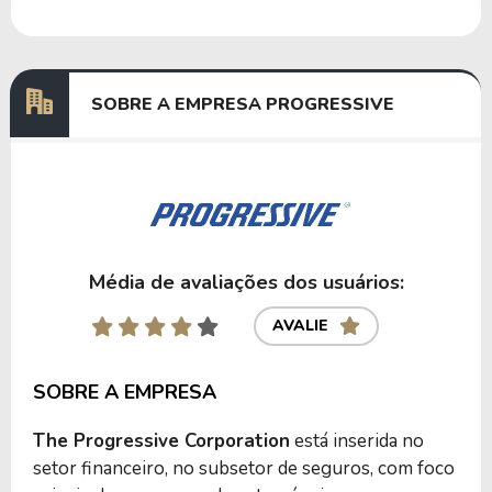
Dividendos
07/01/2025
22/01/2025
0,9223288
Dividendos
01/10/2024
17/10/2024
0,0194963
SOBRE A EMPRESA PROGRESSIVE
Anterior
Próxima
Média de avaliações dos usuários:
AVALIE
SOBRE A EMPRESA
The Progressive Corporation
está inserida no
setor financeiro, no subsetor de seguros, com foco