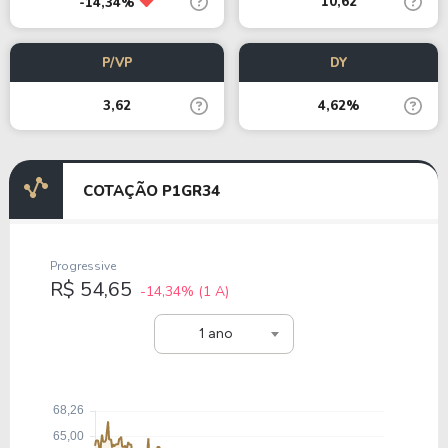
10,62
-14,34%
P/VP
DY
3,62
4,62%
COTAÇÃO P1GR34
Progressive
R$ 54,65
-14,34%
(1 A)
1 ano