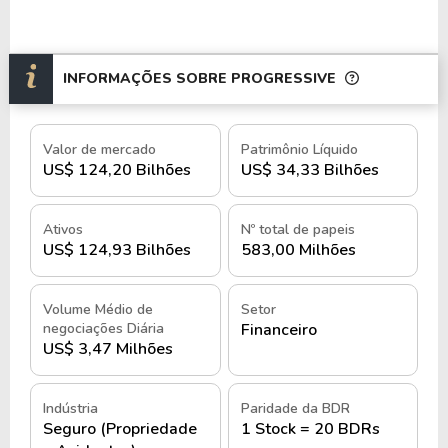
de canais digitais de contratação e atendimento.
O porte operacional inclui dezenas de milhões de
INFORMAÇÕES SOBRE PROGRESSIVE
apólices ativas, receitas bilionárias em prêmios
emitidos e uma base ampla de clientes distribuída
em todo o território norte-americano,
Valor de mercado
Patrimônio Líquido
US$ 124,20 Bilhões
US$ 34,33 Bilhões
posicionando a organização entre as maiores
seguradoras de automóveis dos Estados Unidos em
volume de prêmios e participação de mercado.
Ativos
Nº total de papeis
US$ 124,93 Bilhões
583,00 Milhões
A estrutura operacional utiliza modelo integrado
de subscrição, análise de risco e atendimento a
Volume Médio de
Setor
sinistros, com sede corporativa em Mayfield
negociações Diária
Financeiro
Village, Ohio, suporte logístico em centros
US$ 3,47 Milhões
regionais, unidades dedicadas a serviços de
sinistros e divisões segmentadas entre seguros
Indústria
Paridade da BDR
pessoais, comerciais e especializados, além de forte
Seguro (Propriedade
1 Stock = 20 BDRs
presença em canais digitais e ferramentas