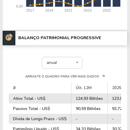
BALANÇO PATRIMONIAL PROGRESSIVE
anual
ARRASTE O QUADRO PARA VER MAIS DADOS
#
Últ. 12M
2025
Ativo Total - US$
124,93 Bilhões
123,04 Bi
Passivo Total - US$
90,59 Bilhões
92,72 Bil
Dívida de Longo Prazo - US$
-
-
Patrimônio Líquido - US$
34,33 Bilhões
30,32 Bil