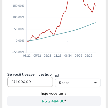
A1SU34
12,45
1,40
11,25%
2,29%
US
E1VE34
Se você tivesse investido
há
5 anos
hoje você teria:
R$ 2.484,30
*