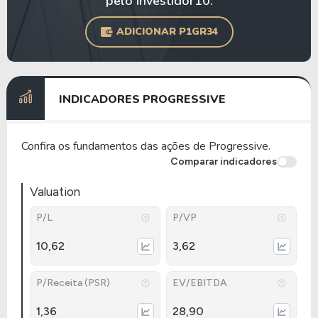
pelo Investidor10.
ADICIONAR P1GR34
INDICADORES PROGRESSIVE
Confira os fundamentos das ações de Progressive.
Comparar indicadores
Valuation
P/L
P/VP
10,62
3,62
P/Receita (PSR)
EV/EBITDA
1,36
28,90