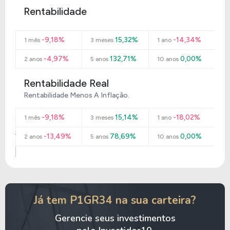
Rentabilidade
-9,18%
15,32%
-14,34%
1 mês
3 meses
1 ano
-4,97%
132,71%
0,00%
2 anos
5 anos
10 anos
Rentabilidade Real
Rentabilidade Menos A Inflação.
-9,18%
15,14%
-18,02%
1 mês
3 meses
1 ano
-13,49%
78,69%
0,00%
2 anos
5 anos
10 anos
Já tem P1GR34 na sua carteira?
Gerencie seus investimentos