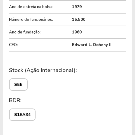
do ticker
SEE
.
Ano de estreia na bolsa:
1979
Número de funcionários:
16.500
Ano de fundação:
1960
CEO:
Edward L. Doheny II
Stock (Ação Internacional):
SEE
BDR:
S1EA34