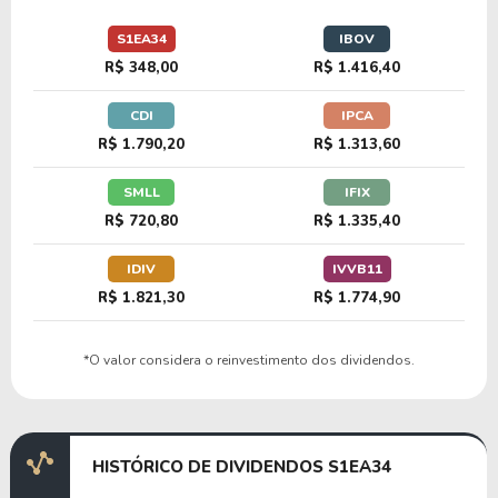
33,93
5,74
16,91%
0,52%
U
S1EA34
IBOV
F2NV34
R$ 348,00
R$ 1.416,40
CDI
IPCA
16,88
3,09
18,30%
2,13%
U
R$ 1.790,20
R$ 1.313,60
P1PG34
SMLL
IFIX
R$ 720,80
R$ 1.335,40
IDIV
IVVB11
R$ 1.821,30
R$ 1.774,90
*O valor considera o reinvestimento dos dividendos.
HISTÓRICO DE DIVIDENDOS S1EA34