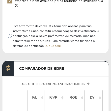
Empresa é bem avaliada pelos usuários do Investidor10
Liquidez Corrente
0,91
1,16
P/Cap Giro
-34,06
24,01
P/Ativo Circ Líq
-1,61
-1,37
Esta ferramenta de checklist é fornecida apenas para fins
informativos e não constitui recomendação de investimento. A
pontuação baseia-se em parâmetros de mercado, mas não
garante resultados futuros. Para entender como funciona o
sistema de pontuação,
clique aqui
.
COMPARADOR DE BDRS
ARRASTE O QUADRO PARA VER MAIS DADOS
V
P/L
P/VP
ROE
DY
M