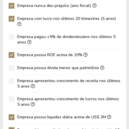
Empresa nunca deu prejuízo (ano fiscal)
P/Ativo
0,88
0,68
Empresa com lucro nos últimos 20 trimestres (5 anos)
VPA
8,42
4,28
LPA
3,44
1,81
Empresa pagou +5% de dividendos/ano nos últimos 5
Giro de Ativos
0,20
0,20
anos
ROE
40,85%
42,39%
Empresa possui ROE acima de 10%
ROIC
5,54%
-0,07%
Empresa possui dívida menor que patrimônio
ROA
7,21%
3,77%
Dívida Líquida / Patrimônio
2,38
6,13
Empresa apresentou crescimento de receita nos últimos
5 anos
Dívida Líquida / EBITDA
11,19
15,82
Empresa apresentou crescimento de lucros nos últimos
Dívida Líquida / EBIT
14,76
20,86
5 anos
Dívida Bruta / Patrimônio
2,65
6,72
Empresa possui liquidez diária acima de US$ 2M
Patrimônio / Ativos
0,18
0,09