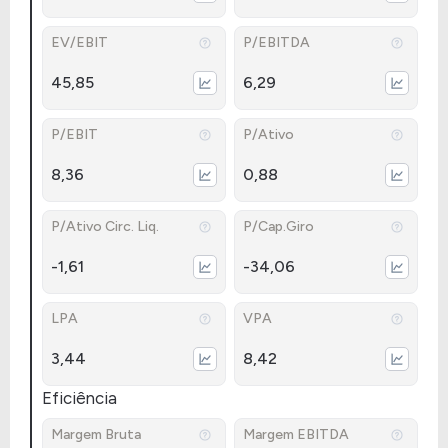
EV/EBIT
P/EBITDA
45,85
6,29
P/EBIT
P/Ativo
8,36
0,88
P/Ativo Circ. Liq.
P/Cap.Giro
-1,61
-34,06
LPA
VPA
3,44
8,42
Eficiência
Margem Bruta
Margem EBITDA