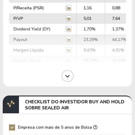
P/Receita (PSR)
1,16
0,88
P/VP
5,01
7,64
Dividend Yield (DY)
1,70%
1,37%
Payout
23,29%
44,17%
Margem Líquida
9,43%
4,91%
Margem Bruta
29,79%
30,14%
Margem Operacional
14,72%
14,95%
Margem EBIT
14,23%
13,37%
Margem EBITDA
18,75%
17,62%
CHECKLIST DO INVESTIDOR BUY AND HOLD
EV/EBITDA
34,78
41,26
SOBRE SEALED AIR
EV/EBIT
45,85
54,39
P/EBITDA
6,29
4,83
Empresa com mais de 5 anos de Bolsa
P/EBIT
8,36
6,39