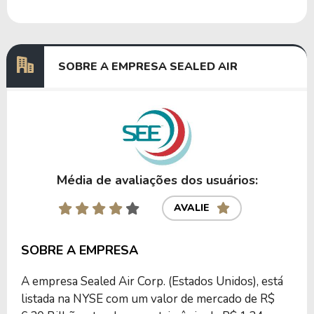
Dividendos
06/03/2024
28/03/2024
0,66875000
Dividendos
29/11/2023
21/12/2023
0,68356164
SOBRE A EMPRESA SEALED AIR
Anterior
Próxima
Média de avaliações dos usuários:
AVALIE
SOBRE A EMPRESA
A empresa Sealed Air Corp. (Estados Unidos), está
listada na NYSE com um valor de mercado de R$