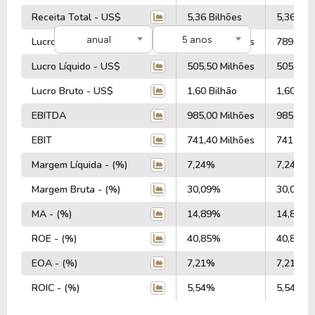
Receita Total - US$
5,36 Bilhões
5,36 Bil
anual
5 anos
Lucro Operacional - US$
789,20 Milhões
789,20 M
Lucro Líquido - US$
505,50 Milhões
505,50 M
Lucro Bruto - US$
1,60 Bilhão
1,60 Bil
EBITDA
985,00 Milhões
985,00 M
EBIT
741,40 Milhões
741,40 M
Margem Líquida - (%)
7,24%
7,24%
Margem Bruta - (%)
30,09%
30,09%
MA - (%)
14,89%
14,89%
ROE - (%)
40,85%
40,85%
EOA - (%)
7,21%
7,21%
ROIC - (%)
5,54%
5,54%