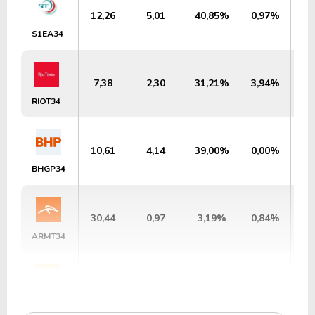
12,26
5,01
40,85%
0,97%
U
S1EA34
7,38
2,30
31,21%
3,94%
US
RIOT34
10,61
4,14
39,00%
0,00%
US
BHGP34
30,44
0,97
3,19%
0,84%
U
ARMT34
15,11
0,63
4,18%
4,91%
U
TXSA34