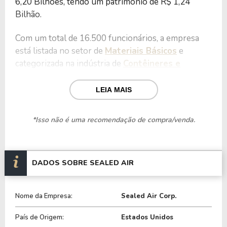
6,20 Bilhões, tendo um patrimônio de R$ 1,24
Bilhão.
Com um total de 16.500 funcionários, a empresa
está listada no setor de
Materiais Básicos
e
categorizada na indústria de
Contêineres e
Embalagens
.
LEIA MAIS
Nos últimos 12 meses a empresa teve um
faturamento de R$ 5,36 Bilhões, que gerou um
*Isso não é uma recomendação de compra/venda.
lucro no valor de R$ 505,50 Milhões.
Quanto aos seus principais indicadores, a empresa
possui um P/L de 12,26, um P/VP de 5,01 e nos
DADOS SOBRE SEALED AIR
últimos 12 meses o dividend yeld da SEE ficou em
1,90%.
Nome da Empresa:
Sealed Air Corp.
A empresa é negociada no Brasil através do BDR
País de Origem:
Estados Unidos
S1EA34
, ou pode ser adquirida no exterior através