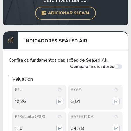
pelo Investidor10.
ADICIONAR S1EA34
INDICADORES SEALED AIR
Confira os fundamentos das ações de Sealed Air.
Comparar indicadores
Valuation
P/L
P/VP
12,26
5,01
P/Receita (PSR)
EV/EBITDA
1,16
34,78