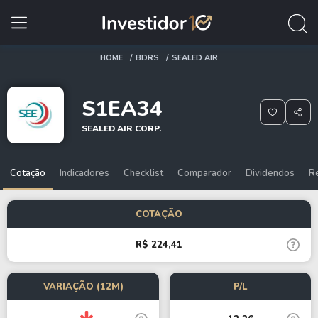
HOME
BDRS
SEALED AIR
S1EA34
SEALED AIR CORP.
Cotação
Indicadores
Checklist
Comparador
Dividendos
R
COTAÇÃO
R$ 224,41
VARIAÇÃO (12M)
P/L