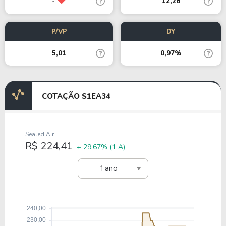
12,26
-
P/VP
DY
5,01
0,97%
COTAÇÃO S1EA34
Sealed Air
R$ 224,41
+ 29,67%
(1 A)
1 ano