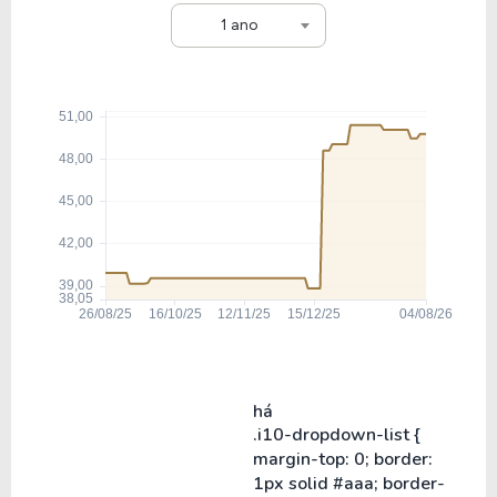
1 ano
há