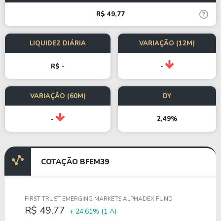
R$ 49,77
LIQUIDEZ DIÁRIA
VARIAÇÃO (12M)
R$ -
-
VARIAÇÃO (60M)
DY
2,49%
-
COTAÇÃO BFEM39
FIRST TRUST EMERGING MARKETS ALPHADEX FUND
R$ 49,77
+ 24,61%
(1 A)