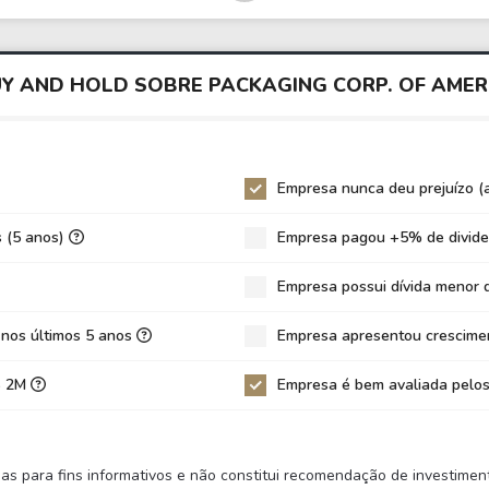
57
53,50
59,27
,53
77,49
89,16
UY AND HOLD SOBRE PACKAGING CORP. OF AMER
34
11,76
8,53
43
17,35
12,66
0
2,17
1,56
Empresa nunca deu prejuízo (
66
49,48
44,91
s (5 anos)
Empresa pagou +5% de divide
0
9,04
8,60
Empresa possui dívida menor 
2
0,24
0,22
83%
18,28%
19,14%
 nos últimos 5 anos
Empresa apresentou crescimen
5%
13,42%
11,79%
S$ 2M
Empresa é bem avaliada pelos
2%
9,11%
8,81%
3
0,38
0,33
nas para fins informativos e não constitui recomendação de investim
3
3,84
3,41