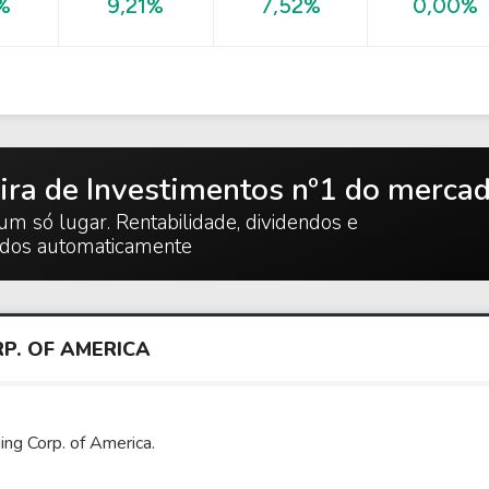
0,00%
%
9,21%
7,52%
ira de Investimentos nº1 do merca
um só lugar. Rentabilidade, dividendos e
ados automaticamente
P. OF AMERICA
ng Corp. of America.