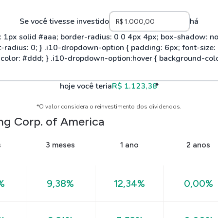
Se você tivesse investido
há
hoje você teria
R$ 1.123,38
*
*O valor considera o reinvestimento dos dividendos.
ng Corp. of America
s
3 meses
1 ano
2 anos
%
9,38%
12,34%
0,00%