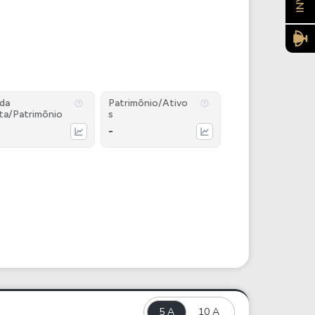
ida
Patrimônio/Ativo
ta/Patrimônio
s
-
5 A
10 A