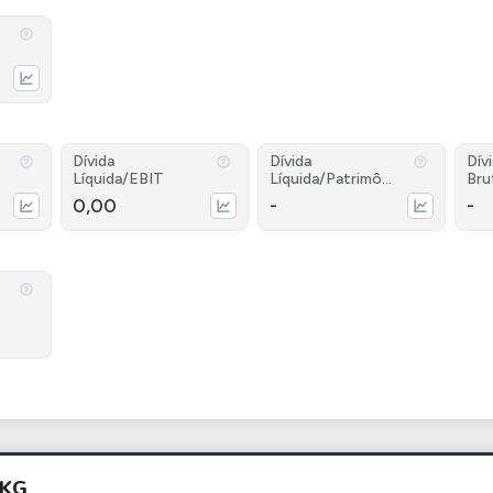
Dívida
Dívida
Dív
Líquida/EBIT
Líquida/Patrimôni
Bru
o
0,00
-
-
PKG