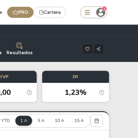
3
e
PRO
Carteira
squisar
a
Resultados
FII
P/VP
DY
TRXF11
,00
1,23%
edas
Ideias
Agenda de Dividendos
YTD
1 A
Radar do Dividendo Inteligente
5 A
10 A
15 A
oin - BNB
Carteiras Recomendadas