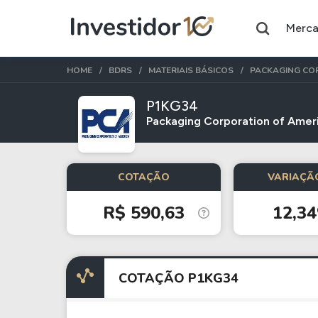
Merc
HOME
BDRS
MATERIAIS BÁSICOS
PACKAGING COR
P1KG34
Packaging Corporation of Amer
Assuntos do momento
Índice
Índice
COTAÇÃO
VARIAÇÃO
Ibovespa
Selic
R$ 590,63
12,3
Ações
FIIs
Taesa
XPML11
COTAÇÃO P1KG34
Itausa
RECR11
Ambev
HGLG11