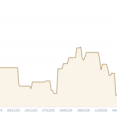
HASH11
Google
Dogecoin
GOLD11
Meta
Solana
XINA11
Coca-Cola
Cardano
Ver todos
Ver todos
Ver todos