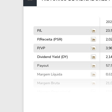
202
P/L
23,
P/Receita (PSR)
2,0
P/VP
3,9
Dividend Yield (DY)
2,1
Payout
57,
Margem Líquida
8,6
Margem Bruta
21,
Margem Operacional
13,
Margem EBIT
7,1
Margem EBITDA
16,