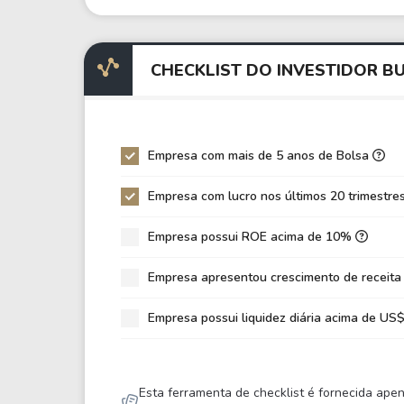
EV/EBITDA
64,
EV/EBIT
149
CHECKLIST DO INVESTIDOR B
P/EBITDA
10,
P/EBIT
16,
P/Ativo
1,7
Empresa com mais de 5 anos de Bolsa
VPA
51,
Empresa com lucro nos últimos 20 trimestre
LPA
8,7
Empresa possui ROE acima de 10%
Giro de Ativos
0,2
ROE
16,
Empresa apresentou crescimento de receita
ROIC
9,0
Empresa possui liquidez diária acima de U
ROA
7,2
Dívida Líquida / Patrimônio
0,7
Esta ferramenta de checklist é fornecida ape
Dívida Líquida / EBITDA
8,6