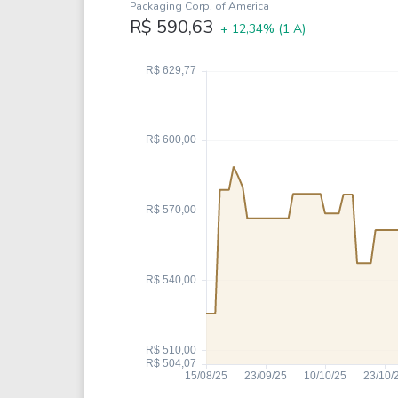
Weg
XPLG11
Packaging Corp. of America
R$ 590,63
+ 12,34%
(1 A)
Klabin
KNRI11
Petrobrás
KNCR11
Ver todos
Ver todos