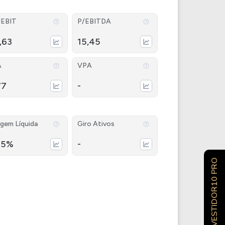
/EBIT
P/EBITDA
,63
15,45
A
VPA
77
-
gem Líquida
Giro Ativos
25%
-
INVESTIDOR10 PRO