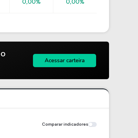
0,00%
0,00%
do
Acessar carteira
Comparar indicadores