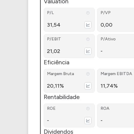
Valuation
P/L
P/VP
31,54
0,00
P/EBIT
P/Ativo
21,02
-
Eficiência
Margem Bruta
Margem EBITDA
20,11%
11,74%
Rentabilidade
ROE
ROA
-
-
Dividendos