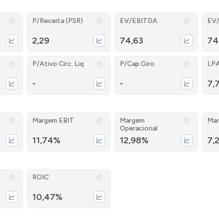
P/Receita (PSR)
EV/EBITDA
EV
2,29
74,63
74
P/Ativo Circ. Liq.
P/Cap.Giro
LP
-
-
7,
Margem EBIT
Margem
Mar
Operacional
11,74%
12,98%
7,
ROIC
10,47%