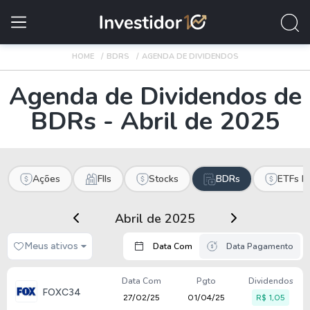
HOME
BDRS
AGENDA DE DIVIDENDOS
Agenda de Dividendos de
BDRs - Abril de 2025
Ações
FIIs
Stocks
BDRs
ETFs In
Abril de 2025
Meus ativos
Data Com
Data Pagamento
Data Com
Pgto
Dividendos
FOXC34
27/02/25
01/04/25
R$ 1,05