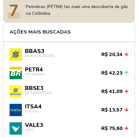
7
Petrobras (PETR4) faz mais uma descoberta de gás
na Colômbia
AÇÕES MAIS BUSCADAS
BBAS3
R$ 20,34
BANCO DO BRASIL
PETR4
R$ 42,23
PETROBRAS
BBSE3
R$ 41,09
BB SEGURIDADE
ITSA4
R$ 13,57
ITAÚSA
VALE3
R$ 75,60
VALE