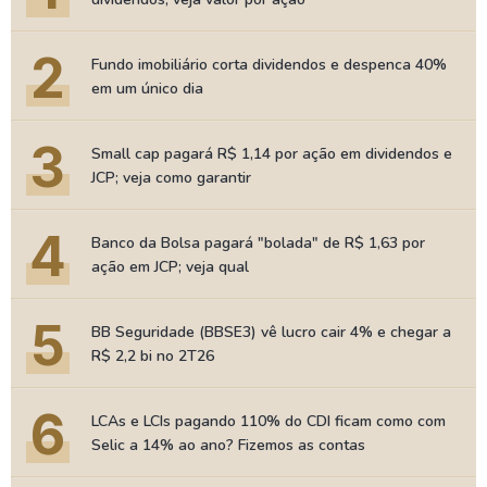
2
Fundo imobiliário corta dividendos e despenca 40%
em um único dia
3
Small cap pagará R$ 1,14 por ação em dividendos e
JCP; veja como garantir
4
Banco da Bolsa pagará "bolada" de R$ 1,63 por
ação em JCP; veja qual
5
BB Seguridade (BBSE3) vê lucro cair 4% e chegar a
R$ 2,2 bi no 2T26
6
LCAs e LCIs pagando 110% do CDI ficam como com
Selic a 14% ao ano? Fizemos as contas