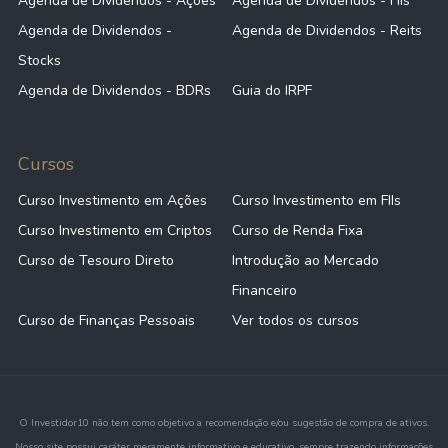
Agenda de Dividendos - Ações
Agenda de Dividendos - FIIs
Agenda de Dividendos -
Agenda de Dividendos - Reits
Stocks
Agenda de Dividendos - BDRs
Guia do IRPF
Cursos
Curso Investimento em Ações
Curso Investimento em FIIs
Curso Investimento em Criptos
Curso de Renda Fixa
Curso de Tesouro Direto
Introdução ao Mercado
Financeiro
Curso de Finanças Pessoais
Ver todos os cursos
O Investidor10 não tem como objetivo a recomendação e/ou sugestão de compra de ativos.
Nosso site possui caráter meramente informativo e educativo, sempre trazendo informações