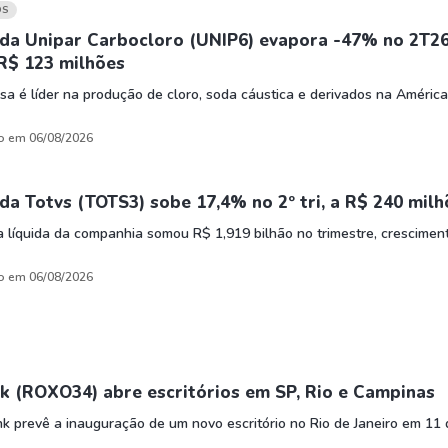
HASH11
Google
Dogecoin
OS
GOLD11
Meta
Solana
 da Unipar Carbocloro (UNIP6) evapora -47% no 2T26
R$ 123 milhões
XINA11
Coca-Cola
Cardano
a é líder na produção de cloro, soda cáustica e derivados na América
Ver todos
Ver todos
Ver todos
o em 06/08/2026
da Totvs (TOTS3) sobe 17,4% no 2º tri, a R$ 240 mil
a líquida da companhia somou R$ 1,919 bilhão no trimestre, crescimen
o em 06/08/2026
k (ROXO34) abre escritórios em SP, Rio e Campinas
 prevê a inauguração de um novo escritório no Rio de Janeiro em 11 