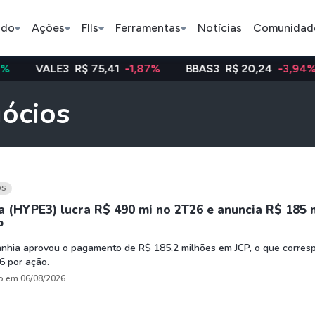
ado
Ações
FIIs
Ferramentas
Notícias
Comunidad
LE3
R$ 75,41
-1,87%
BBAS3
R$ 20,24
-3,94%
WEG
Pe
gócios
Índice
Ação
Ação
Bradesco
Petrobras
Axia
OS
 (HYPE3) lucra R$ 490 mi no 2T26 e anuncia R$ 185 
P
ETFs
Stocks
Criptomo
nhia aprovou o pagamento de R$ 185,2 milhões em JCP, o que corres
BOVA11
Tesla
Bitcoin
6 por ação.
IVVB11
Apple
Ethereum
o em 06/08/2026
SMAL11
Amazon
Binance C