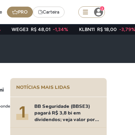
3
e
PRO
Carteira
E3
R$ 48,01
-1,34%
KLBN11
R$ 18,00
-3,79%
TAEE
squisar
FII
TRXF11
NOTÍCIAS MAIS LIDAS
mi
edas
Ideias
1
BB Seguridade (BBSE3)
ponde
Agenda de Dividendos
pagará R$ 3,8 bi em
Radar do Dividendo Inteligente
dividendos; veja valor por
ação
oin - BNB
Carteiras Recomendadas