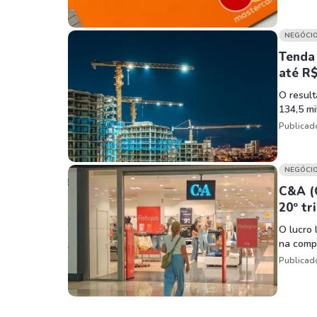
NEGÓCI
Tenda 
até R$
O result
134,5 m
Publicad
NEGÓCI
C&A (
20º tr
O lucro 
na comp
Publicad