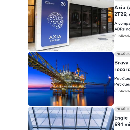
Axia (
2T26;
A compan
ADRs no
Publicad
NEGÓCI
Brava 
recor
Petróleo
Petrole
Publicad
NEGÓCI
Engie 
694 m