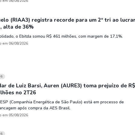
o em 06/08/2026
elo (RIAA3) registra recorde para um 2º tri ao lucra
, alta de 36%
olidado, o Ebitda somou R$ 461 milhões, com margem de 17,1%.
o em 06/08/2026
OS
ar de Luiz Barsi, Auren (AURE3) toma prejuízo de R
ilhões no 2T26
CESP (Companhia Energética de São Paulo) está em processo de
ancagem após compra da AES Brasil.
o em 05/08/2026
OS