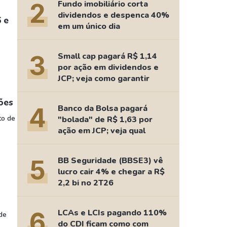
Comparador de Ativos
2
Fundo imobiliário corta
dividendos e despenca 40%
As Ações Mais Buscadas
 e
em um único dia
Guia do Iniciante
3
Small cap pagará R$ 1,14
por ação em dividendos e
JCP; veja como garantir
hões
4
Banco da Bolsa pagará
to de
"bolada" de R$ 1,63 por
ação em JCP; veja qual
5
BB Seguridade (BBSE3) vê
lucro cair 4% e chegar a R$
2,2 bi no 2T26
6
LCAs e LCIs pagando 110%
de
do CDI ficam como com