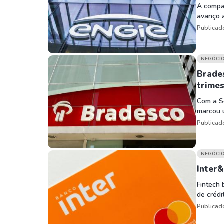
A compan
avanço a
Publicad
NEGÓCI
Brades
trimes
Com a Se
marcou 
Publicad
NEGÓCI
Inter&
Fintech 
de crédi
Publicad