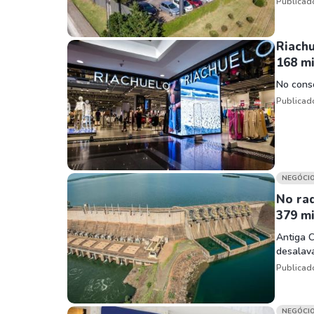
Publicad
Riachu
168 mi
No cons
Publicad
NEGÓCI
No rad
379 m
Antiga 
desalav
Publicad
NEGÓCI