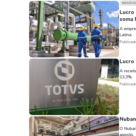
Weg
XPLG11
NEGÓCI
Klabin
KNRI11
Lucro
soma 
Petrobrás
KNCR11
A empres
Ver todos
Ver todos
Latina.
Publicad
Lucro 
A receit
13,3%.
Publicad
Nuban
O Nubank
agosto.