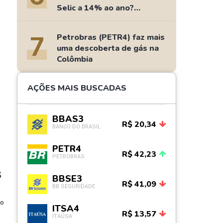
Selic a 14% ao ano?
Fizemos as contas
7
Petrobras (PETR4) faz mais
uma descoberta de gás na
Colômbia
AÇÕES MAIS BUSCADAS
BBAS3
R$ 20,34
BANCO DO BRASIL
PETR4
R$ 42,23
PETROBRAS
$
BBSE3
R$ 41,09
BB SEGURIDADE
mo
ITSA4
R$ 13,57
ITAÚSA