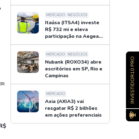
o
MERCADO
NEGÓCIOS
Itaúsa (ITSA4) investe
R$ 732 mi e eleva
participação na Aegea
para 14%
MERCADO
NEGÓCIOS
INVESTIDOR10 PRO
Nubank (ROXO34) abre
escritórios em SP, Rio e
Campinas
 3R
MERCADO
Axia (AXIA3) vai
resgatar R$ 2 bilhões
em ações preferenciais
 R$