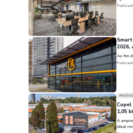
Publicad
Smart 
2026, 
Ao fim d
Publicad
NEGÓCI
Copel 
1,05 b
A empres
ideal no