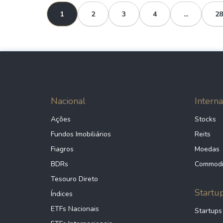
1
2
3
4
...
28
Nacional
Interna
Ações
Stocks
Fundos Imobiliários
Reits
Fiagros
Moedas
BDRs
Commodi
Tesouro Direto
Startu
Índices
ETFs Nacionais
Startups