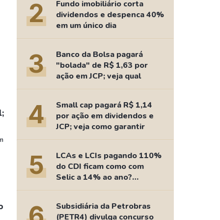
Comparador de Ativos
2
Fundo imobiliário corta
dividendos e despenca 40%
As Ações Mais Buscadas
em um único dia
Guia do Iniciante
3
Banco da Bolsa pagará
"bolada" de R$ 1,63 por
ação em JCP; veja qual
4
Small cap pagará R$ 1,14
;
por ação em dividendos e
JCP; veja como garantir
em
5
LCAs e LCIs pagando 110%
do CDI ficam como com
Selic a 14% ao ano?
Fizemos as contas
o
6
Subsidiária da Petrobras
(PETR4) divulga concurso