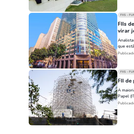
FIIS - F
FIIs d
virar 
Analista
que est
Publicad
FIIS - F
FII de
A maiori
Papel (I
Publicad