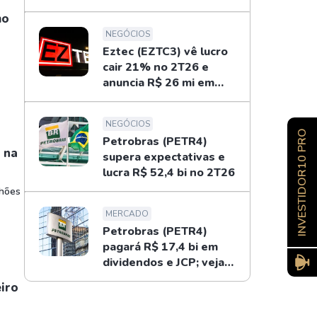
de 33%
mo
NEGÓCIOS
Eztec (EZTC3) vê lucro
cair 21% no 2T26 e
anuncia R$ 26 mi em
dividendos
NEGÓCIOS
INVESTIDOR10 PRO
Petrobras (PETR4)
 na
supera expectativas e
lucra R$ 52,4 bi no 2T26
lhões
MERCADO
Petrobras (PETR4)
pagará R$ 17,4 bi em
dividendos e JCP; veja
como receber
eiro