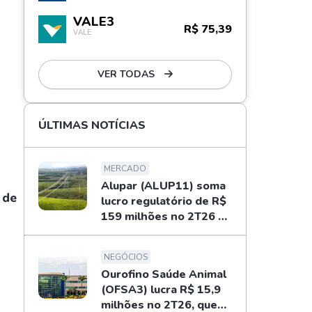
VALE3
R$ 75,39
VALE
r
VER TODAS
ÚLTIMAS NOTÍCIAS
MERCADO
Alupar (ALUP11) soma
 de
lucro regulatório de R$
159 milhões no 2T26 e
libera dividendos
NEGÓCIOS
Ourofino Saúde Animal
(OFSA3) lucra R$ 15,9
milhões no 2T26, queda