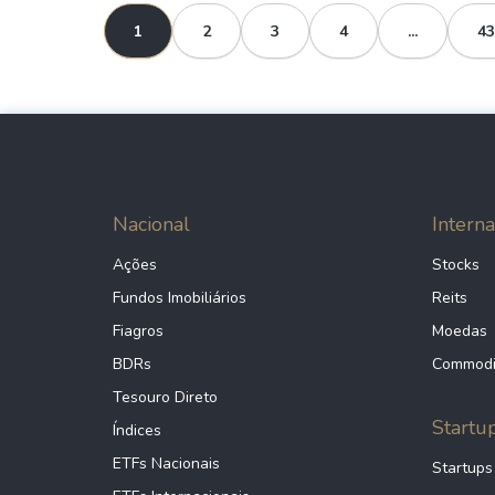
1
2
3
4
...
43
Nacional
Interna
Ações
Stocks
Fundos Imobiliários
Reits
Fiagros
Moedas
BDRs
Commodi
Tesouro Direto
Startu
Índices
ETFs Nacionais
Startups