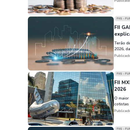
Publicad
FIIS - F
FII GA
explic
Terão di
2026, da
Publicad
FIIS - F
FII M
2026
O maior 
cotista
Publicad
FIIS - F