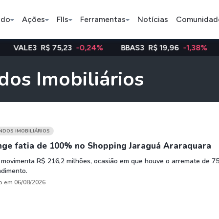
ado
Ações
FIIs
Ferramentas
Notícias
Comunidad
R$ 75,23
-0,24%
BBAS3
R$ 19,96
-1,38%
WEGE3
R
Pe
dos Imobiliários
Ação
BDR
FII
Bradesco
JBS
TRXF11
UNDOS IMOBILIÁRIOS
inge fatia de 100% no Shopping Jaraguá Araraquara
ETFs
Stocks
Criptomo
 movimenta R$ 216,2 milhões, ocasião em que houve o arremate de 7
dimento.
BOVA11
Tesla
Bitcoin
o em 06/08/2026
IVVB11
Apple
Ethereum
SMAL11
Amazon
Binance C