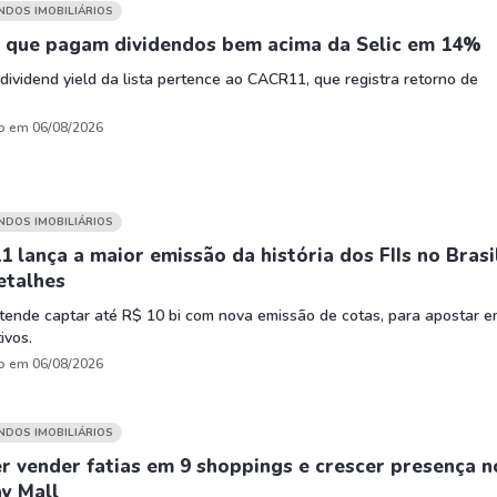
HASH11
Google
Dogecoin
UNDOS IMOBILIÁRIOS
GOLD11
Meta
Solana
Is que pagam dividendos bem acima da Selic em 14%
XINA11
Coca-Cola
Cardano
dividend yield da lista pertence ao CACR11, que registra retorno de
Ver todos
Ver todos
Ver todos
o em 06/08/2026
UNDOS IMOBILIÁRIOS
 lança a maior emissão da história dos FIIs no Brasil
etalhes
etende captar até R$ 10 bi com nova emissão de cotas, para apostar 
ivos.
o em 06/08/2026
UNDOS IMOBILIÁRIOS
er vender fatias em 9 shoppings e crescer presença n
y Mall