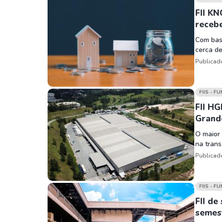
FII KN
receb
Com base
cerca d
Publicad
FIIS - F
FII HG
Grand
O maior 
na trans
Publicad
FIIS - F
FII de
semes