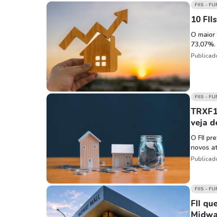
Weg
XPLG11
FIIS - F
Klabin
KNRI11
10 FI
Petrobrás
KNCR11
O maior 
73,07%.
Ver todos
Ver todos
Publicad
FIIS - F
TRXF11
veja d
O FII pr
novos at
Publicad
FIIS - F
FII qu
Midwa