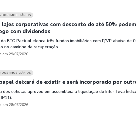
UNDOS IMOBILIÁRIOS
e lajes corporativas com desconto de até 50% podem
jogo com dividendos
 do BTG Pactual elenca três fundos imobiliários com P/VP abaixo de 0
ão no caminho da recuperação.
o em 29/07/2026
UNDOS IMOBILIÁRIOS
 papel deixará de existir e será incorporado por outr
a dos cotistas aprovou em assembleia a liquidação do Inter Teva Índic
TIP11).
o em 28/07/2026