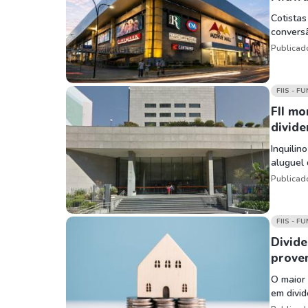
Cotistas
conversã
Publicad
FIIS - F
FII mo
divid
Inquilin
aluguel 
Publicad
FIIS - F
Divide
prove
O maior 
em divid