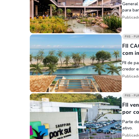
General 
para ban
Publicad
FIIS - F
FII CA
com i
FII de p
credor e
Publicad
FIIS - F
FII ve
por c
Parte do
ativo.
Publicad