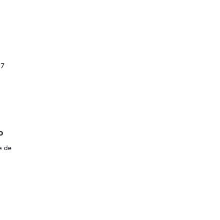
,7
o
e de