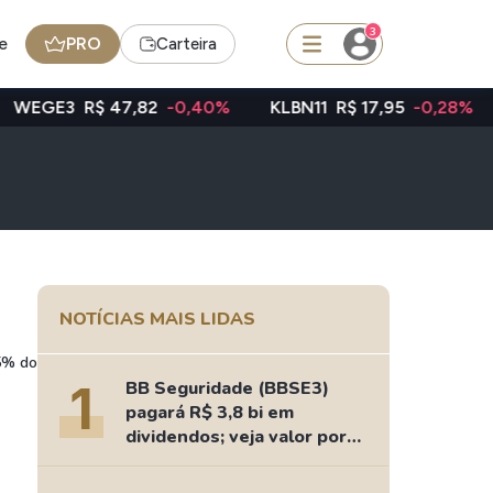
3
e
PRO
Carteira
$ 47,82
-0,40%
KLBN11
R$ 17,95
-0,28%
TAEE11
R
squisar
Ferramenta
Dividendos
NOTÍCIAS MAIS LIDAS
edas
Ideias
5% do
1
BB Seguridade (BBSE3)
Agenda de Dividendos
pagará R$ 3,8 bi em
Radar do Dividendo Inteligente
dividendos; veja valor por
ação
oin - BNB
Carteiras Recomendadas