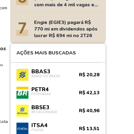
com mais de 4 mil vagas e
 com
salários de até R$ 15 mil
7
Engie (EGIE3) pagará R$
770 mi em dividendos após
lucrar R$ 694 mi no 2T26
 os
AÇÕES MAIS BUSCADAS
ou
BBAS3
R$ 20,28
BANCO DO BRASIL
PETR4
R$ 42,13
PETROBRAS
BBSE3
R$ 40,96
BB SEGURIDADE
cota
ITSA4
R$ 13,51
ITAÚSA