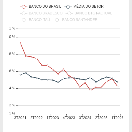
VPA
33,45
33,02
LPA
2,21
2,39
Giro Ativos
0,12
0,13
ROE
6,60%
7,24%
ROIC
1,54%
0,21%
ROA
0,60%
0,68%
Patrimônio / Ativos
0,07
0,08
Passivos / Ativos
0,92
0,92
Liquidez Corrente
1,02
1,02
CAGR Receitas 5 anos
21,28%
21,28%
CAGR Lucros 5 anos
4,77%
4,77%