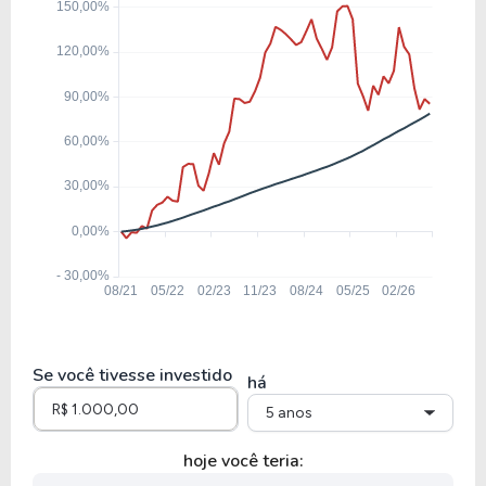
ABCB4
4,19
0,49
11,77%
17,82
BAZA3
5,69
0,68
11,89%
8,60
BMGB4
9,36
1,24
13,26%
8,88
BEES3
Se você tivesse investido
há
5 anos
hoje você teria: