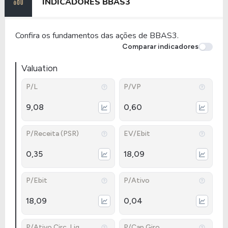
INDICADORES
BBAS3
Confira os fundamentos das ações de BBAS3.
Comparar indicadores
Valuation
P/L
P/VP
9,08
0,60
P/Receita (PSR)
EV/Ebit
0,35
18,09
P/Ebit
P/Ativo
18,09
0,04
P/Ativo Circ. Liq.
P/Cap.Giro