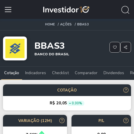
HOME
AÇÕES
BBAS3
BBAS3
BANCO DO BRASIL
Cotação
Indicadores
Checklist
Comparador
Dividendos
R
COTAÇÃO
R$ 20,05
0,00%
VARIAÇÃO (12M)
P/L