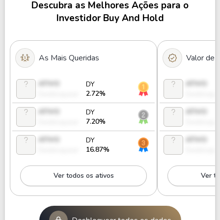
Descubra as Melhores Ações para o
Investidor Buy And Hold
As Mais Queridas
Valor de
ATIVO
ATIVO
DY
2.72%
Desbloquear
Desbloque
ATIVO
ATIVO
DY
7.20%
Desbloquear
Desbloque
ATIVO
ATIVO
DY
16.87%
Desbloquear
Desbloque
Ver todos os ativos
Ver to