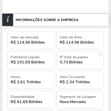
História e quando foi criado o Banco
do Brasil
INFORMAÇÕES SOBRE A EMPRESA
Com uma história que remonta a mais de 200 anos,
Valor de mercado
Valor de firma
o Banco do Brasil foi fundado em 1808, no Rio de
R$ 114,96 Bilhões
R$ 114,96 Bilhões
Janeiro por Dom João VI, como parte de um
esforço para modernizar e fortalecer a economia
brasileira.
Patrimônio Líquido
Nº total de papeis
R$ 191,69 Bilhões
5,73 Bilhões
Na época ainda era uma colônia de Portugal, então
a criação do banco foi motivada pela necessidade de
Ativos
Ativo Circulante
organizar o sistema financeiro, fomentar o crédito e
R$ 2,61 Trilhões
R$ 2,34 Trilhões
facilitar o comércio.
Disponibilidade
Segmento de Listagem
Nos seus primeiros anos de operação, o Banco do
R$ 61,69 Bilhões
Novo Mercado
Brasil enfrentou desafios relacionados à