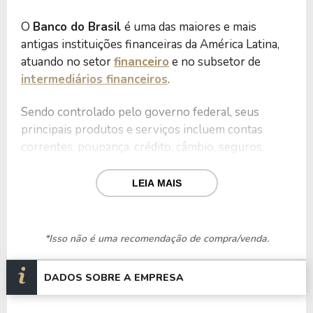
O
Banco do Brasil
é uma das maiores e mais
antigas instituições financeiras da América Latina,
atuando no setor
financeiro
e no subsetor de
intermediários financeiros
.
Sendo controlado pelo governo federal, seus
principais produtos e serviços incluem contas
correntes, poupança, crédito, câmbio, seguros,
investimentos, previdência, incentivo ao Agro e
gestão de ativos.
LEIA MAIS
Além disso, o banco possui operações nacionais e
internacionais, em países como Alemanha,
*Isso não é uma recomendação de compra/venda.
Portugal, Reino Unido, Estados Unidos, Argentina,
Japão, China e outros.
DADOS SOBRE A EMPRESA
Além do foco em inovação em soluções financeiras