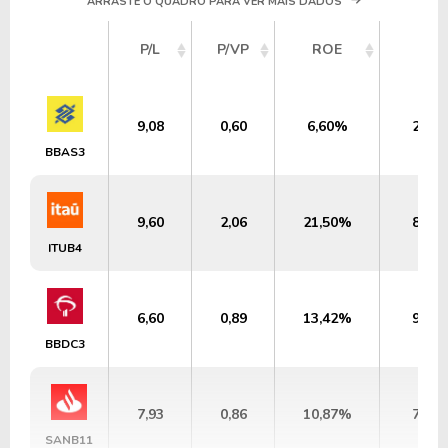
ARRASTE O QUADRO PARA VER MAIS DADOS
P/L
P/VP
ROE
DY
9,08
0,60
6,60%
2,72
BBAS3
9,60
2,06
21,50%
8,66
ITUB4
6,60
0,89
13,42%
9,33
BBDC3
7,93
0,86
10,87%
7,88
SANB11