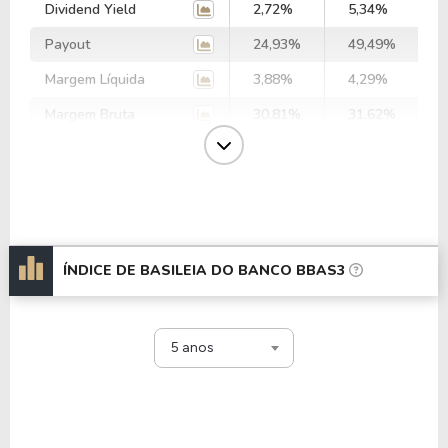
Dividend Yield
2,72%
5,34%
Payout
24,93%
49,49%
Margem Líquida
3,88%
4,29%
Margem Bruta
30,81%
31,62%
Margem Ebit
1,95%
1,76%
Margem Ebtida
-
0,00%
EV/Ebitda
-
-
EV/Ebit
18,09
22,38
ÍNDICE DE BASILEIA DO BANCO BBAS3
P/Ebitda
-
-
P/Ebit
18,09
22,38
5 anos
P/Ativo
0,04
0,05
P/Cap.Giro
2,52
2,45
P/Ativo Circ. Liq.
-0,43
-0,49