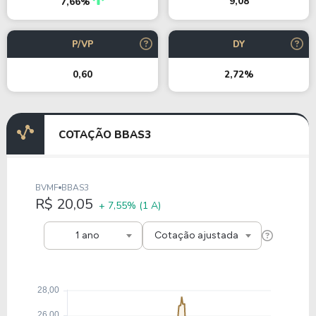
9,08
7,66%
P/VP
DY
0,60
2,72%
COTAÇÃO BBAS3
BVMF
BBAS3
R$ 20,05
+ 7,55%
(1 A)
1 ano
Cotação ajustada