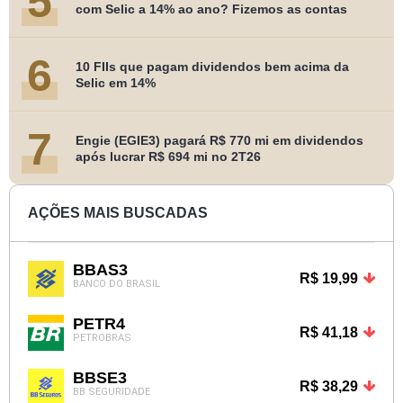
5
com Selic a 14% ao ano? Fizemos as contas
6
10 FIIs que pagam dividendos bem acima da
Selic em 14%
7
Engie (EGIE3) pagará R$ 770 mi em dividendos
após lucrar R$ 694 mi no 2T26
AÇÕES MAIS BUSCADAS
BBAS3
R$ 19,99
BANCO DO BRASIL
PETR4
R$ 41,18
PETROBRAS
BBSE3
R$ 38,29
BB SEGURIDADE