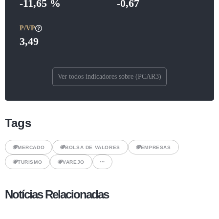
-11,65 %
-0,67
P/VP
3,49
Ver todos indicadores sobre (PCAR3)
Tags
MERCADO
BOLSA DE VALORES
EMPRESAS
TURISMO
VAREJO
Notícias Relacionadas