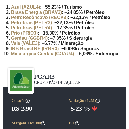
Azul (AZUL4)
: −55,23% / Turismo
Brava Energia (BRAV3)
: −24,85% / Petróleo
PetroRecôncavo (RECV3)
: −22,13% / Petróleo
Petrobras (PETR3)
: −22,13% / Petróleo
Petrobras (PETR4)
: −17,35% / Petróleo
Prio (PRIO3)
: −15,30% / Petróleo
Gerdau (GGBR4)
: −7,35% / Siderurgia
Vale (VALE3)
: −6,77% / Mineração
IRB Brasil RE (IRBR3)
: −6,69% / Seguros
Metalúrgica Gerdau (GOAU4)
: −6,03% / Siderurgia
PCAR3
GRUPO PÃO DE AÇÚCAR
Cotação
Variação (12M)
R$ 2,90
-5,23 %
Margem Líquida
P/L