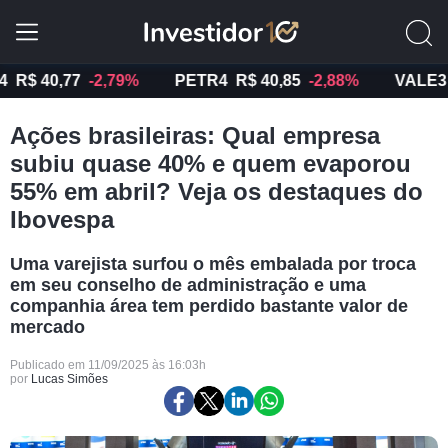
40,77
-2,79%
PETR4
R$ 40,85
-2,88%
VALE3
R$ 7
Ações brasileiras: Qual empresa
subiu quase 40% e quem evaporou
55% em abril? Veja os destaques do
Ibovespa
Uma varejista surfou o mês embalada por troca
em seu conselho de administração e uma
companhia área tem perdido bastante valor de
mercado
Publicado em 11/09/2025 às 16:03h
por
Lucas Simões