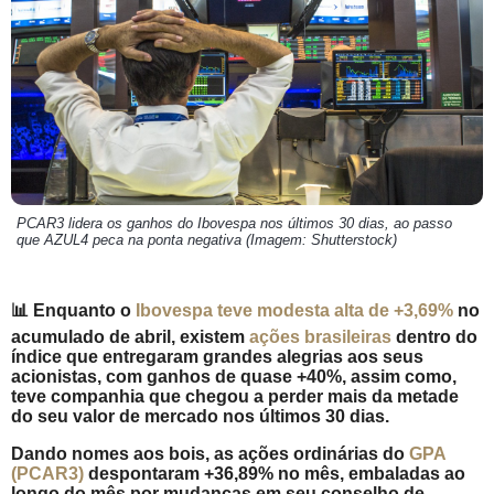
PCAR3 lidera os ganhos do Ibovespa nos últimos 30 dias, ao passo
que AZUL4 peca na ponta negativa (Imagem: Shutterstock)
📊 Enquanto o
Ibovespa teve modesta alta de +3,69%
no
acumulado de abril, existem
ações brasileiras
dentro do
índice que entregaram grandes alegrias aos seus
acionistas, com ganhos de quase +40%, assim como,
teve companhia que chegou a perder mais da metade
do seu valor de mercado nos últimos 30 dias.
Dando nomes aos bois, as ações ordinárias do
GPA
(PCAR3)
despontaram
+36,89%
no mês, embaladas ao
longo do mês por mudanças em seu conselho de