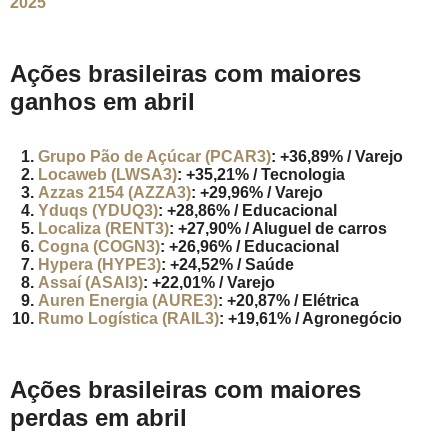
2025
Ações brasileiras com maiores
ganhos em abril
Grupo Pão de Açúcar (PCAR3)
: +36,89% / Varejo
Locaweb (LWSA3)
: +35,21% / Tecnologia
Azzas 2154 (AZZA3)
: +29,96% / Varejo
Yduqs (YDUQ3)
: +28,86% / Educacional
Localiza (RENT3)
: +27,90% / Aluguel de carros
Cogna (COGN3)
: +26,96% / Educacional
Hypera (HYPE3)
: +24,52% / Saúde
Assaí (ASAI3)
: +22,01% / Varejo
Auren Energia (AURE3)
: +20,87% / Elétrica
Rumo Logística (RAIL3)
: +19,61% / Agronegócio
Ações brasileiras com maiores
perdas em abril