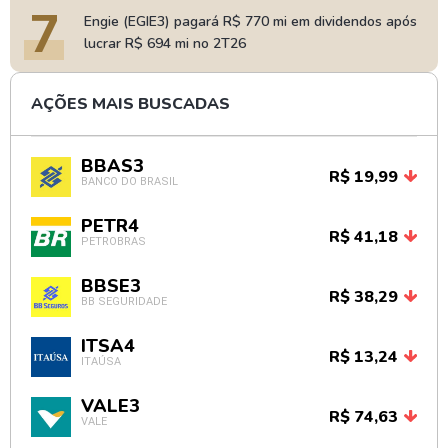
7
Engie (EGIE3) pagará R$ 770 mi em dividendos após
lucrar R$ 694 mi no 2T26
AÇÕES MAIS BUSCADAS
BBAS3
R$ 19,99
BANCO DO BRASIL
PETR4
R$ 41,18
PETROBRAS
BBSE3
R$ 38,29
BB SEGURIDADE
ITSA4
R$ 13,24
ITAÚSA
VALE3
R$ 74,63
VALE