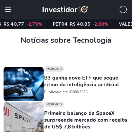
40,77
-2,79%
PETR4
R$ 40,85
-2,88%
VALE3
R$ 
Notícias sobre Tecnologia
MERCADO
B3 ganha novo ETF que segue
ritmo da inteligência artificial
Publicado em 05/08/2026
MERCADO
Primeiro balanço da SpaceX
surpreende mercado com receita
de US$ 7,8 bilhões