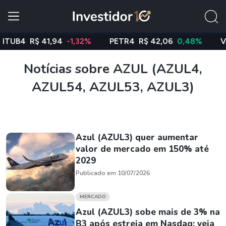
B4
R$ 41,94
-1,32%
PETR4
R$ 42,06
0,48%
VALE3
Notícias sobre AZUL (AZUL4,
AZUL54, AZUL53, AZUL3)
Azul (AZUL3) quer aumentar
valor de mercado em 150% até
2029
Publicado em 10/07/2026
MERCADO
Azul (AZUL3) sobe mais de 3% na
B3 após estreia em Nasdaq; veja