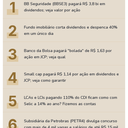
1
BB Seguridade (BBSE3) pagará R$ 3,8 bi em
dividendos; veja valor por ação
2
Fundo imobiliário corta dividendos e despenca 40%
em um único dia
3
Banco da Bolsa pagará "bolada" de R$ 1,63 por
ação em JCP; veja qual
4
Small cap pagará R$ 1,14 por ação em dividendos e
JCP; veja como garantir
5
LCAs e LCIs pagando 110% do CDI ficam como com
Selic a 14% ao ano? Fizemos as contas
6
Subsidiária da Petrobras (PETR4) divulga concurso
com mais de 4 mil vagas e salários de até R$ 15 mil