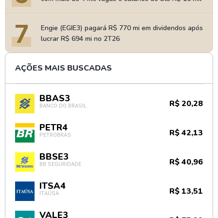
7
Engie (EGIE3) pagará R$ 770 mi em dividendos após
lucrar R$ 694 mi no 2T26
AÇÕES MAIS BUSCADAS
BBAS3
R$ 20,28
BANCO DO BRASIL
PETR4
R$ 42,13
PETROBRAS
BBSE3
R$ 40,96
BB SEGURIDADE
ITSA4
R$ 13,51
ITAÚSA
VALE3