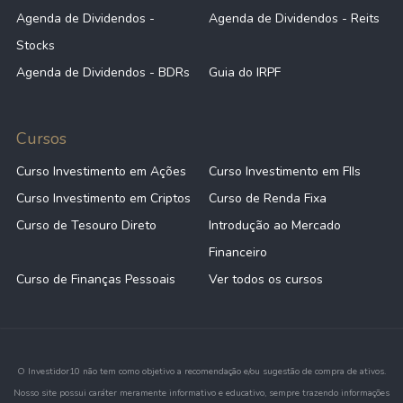
Agenda de Dividendos -
Agenda de Dividendos - Reits
Stocks
Agenda de Dividendos - BDRs
Guia do IRPF
Cursos
Curso Investimento em Ações
Curso Investimento em FIIs
Curso Investimento em Criptos
Curso de Renda Fixa
Curso de Tesouro Direto
Introdução ao Mercado
Financeiro
Curso de Finanças Pessoais
Ver todos os cursos
O Investidor10 não tem como objetivo a recomendação e/ou sugestão de compra de ativos.
Nosso site possui caráter meramente informativo e educativo, sempre trazendo informações