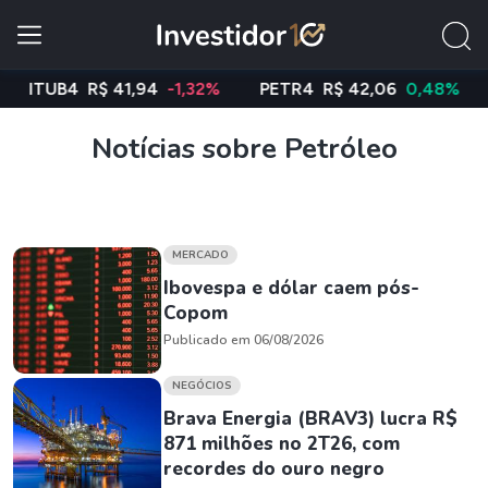
TUB4
R$ 41,94
-1,32%
PETR4
R$ 42,06
0,48%
VA
Notícias sobre Petróleo
MERCADO
Ibovespa e dólar caem pós-
Copom
Publicado em 06/08/2026
NEGÓCIOS
Brava Energia (BRAV3) lucra R$
871 milhões no 2T26, com
recordes do ouro negro