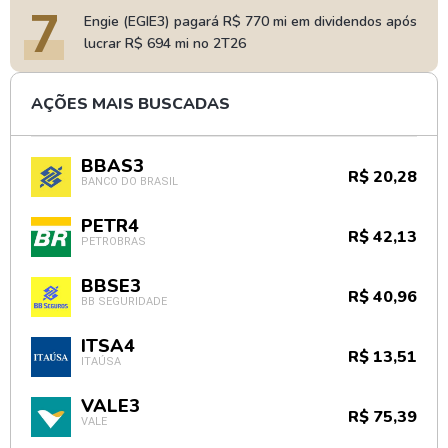
7
Engie (EGIE3) pagará R$ 770 mi em dividendos após
lucrar R$ 694 mi no 2T26
AÇÕES MAIS BUSCADAS
BBAS3
R$ 20,28
BANCO DO BRASIL
PETR4
R$ 42,13
PETROBRAS
BBSE3
R$ 40,96
BB SEGURIDADE
ITSA4
R$ 13,51
ITAÚSA
VALE3
R$ 75,39
VALE