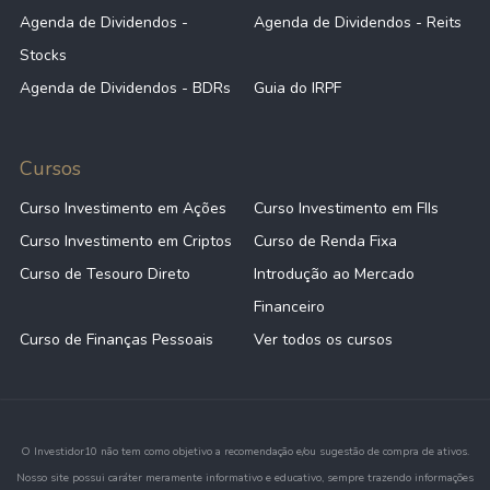
Agenda de Dividendos -
Agenda de Dividendos - Reits
Stocks
Agenda de Dividendos - BDRs
Guia do IRPF
Cursos
Curso Investimento em Ações
Curso Investimento em FIIs
Curso Investimento em Criptos
Curso de Renda Fixa
Curso de Tesouro Direto
Introdução ao Mercado
Financeiro
Curso de Finanças Pessoais
Ver todos os cursos
O Investidor10 não tem como objetivo a recomendação e/ou sugestão de compra de ativos.
Nosso site possui caráter meramente informativo e educativo, sempre trazendo informações