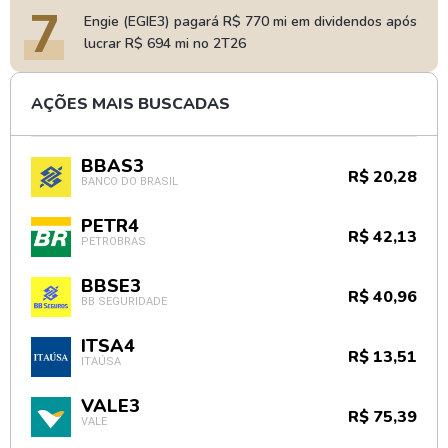
7
Engie (EGIE3) pagará R$ 770 mi em dividendos após
lucrar R$ 694 mi no 2T26
AÇÕES MAIS BUSCADAS
BBAS3
R$ 20,28
BANCO DO BRASIL
PETR4
R$ 42,13
PETROBRAS
BBSE3
R$ 40,96
BB SEGURIDADE
ITSA4
R$ 13,51
ITAÚSA
VALE3
R$ 75,39
VALE