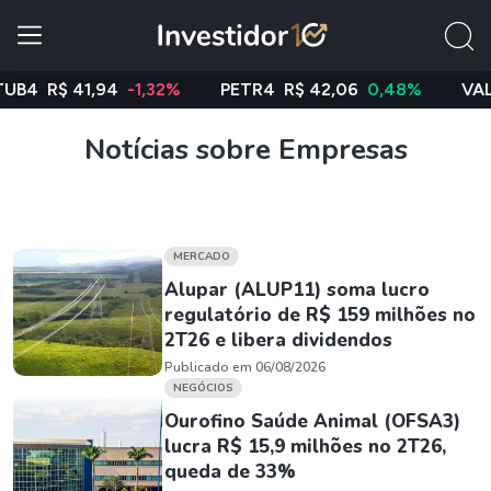
R$ 41,94
-1,32%
PETR4
R$ 42,06
0,48%
VALE3
R
Notícias sobre Empresas
MERCADO
Alupar (ALUP11) soma lucro
regulatório de R$ 159 milhões no
2T26 e libera dividendos
Publicado em 06/08/2026
NEGÓCIOS
Ourofino Saúde Animal (OFSA3)
lucra R$ 15,9 milhões no 2T26,
queda de 33%