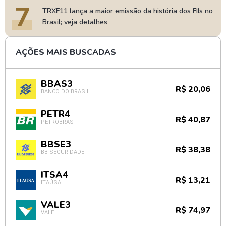
7
TRXF11 lança a maior emissão da história dos FIIs no
Brasil; veja detalhes
AÇÕES MAIS BUSCADAS
BBAS3
R$ 20,06
BANCO DO BRASIL
PETR4
R$ 40,87
PETROBRAS
BBSE3
R$ 38,38
BB SEGURIDADE
ITSA4
R$ 13,21
ITAÚSA
VALE3
R$ 74,97
VALE