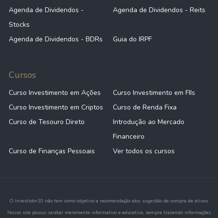
Agenda de Dividendos -
Agenda de Dividendos - Reits
Stocks
Agenda de Dividendos - BDRs
Guia do IRPF
Cursos
Curso Investimento em Ações
Curso Investimento em FIIs
Curso Investimento em Criptos
Curso de Renda Fixa
Curso de Tesouro Direto
Introdução ao Mercado
Financeiro
Curso de Finanças Pessoais
Ver todos os cursos
O Investidor10 não tem como objetivo a recomendação e/ou sugestão de compra de ativos.
Nosso site possui caráter meramente informativo e educativo, sempre trazendo informações