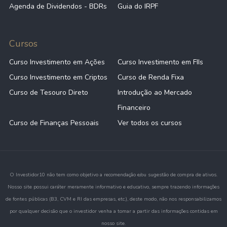
Agenda de Dividendos - BDRs
Guia do IRPF
Cursos
Curso Investimento em Ações
Curso Investimento em FIIs
Curso Investimento em Criptos
Curso de Renda Fixa
Curso de Tesouro Direto
Introdução ao Mercado
Financeiro
Curso de Finanças Pessoais
Ver todos os cursos
O Investidor10 não tem como objetivo a recomendação e/ou sugestão de compra de ativos.
Nosso site possui caráter meramente informativo e educativo, sempre trazendo informações
de fontes públicas (B3, CVM e RI das empresas, etc.), deste modo, não nos responsabilizamos
por qualquer decisão que o investidor venha a tomar a partir das informações contidas em
nosso site.