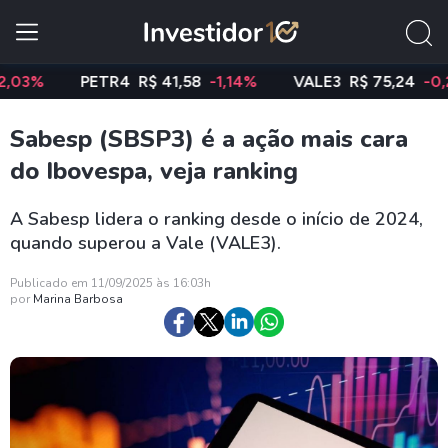
PETR4
R$ 41,58
-1,14%
VALE3
R$ 75,24
-0,23%
Sabesp (SBSP3) é a ação mais cara
do Ibovespa, veja ranking
A Sabesp lidera o ranking desde o início de 2024,
quando superou a Vale (VALE3).
Publicado em 11/09/2025 às 16:03h
por
Marina Barbosa