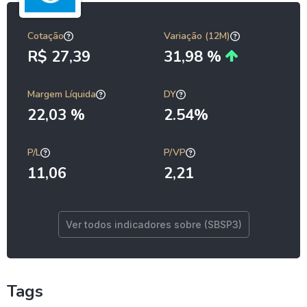
Cotação
Variação (12M)
R$ 27,39
31,98 %
Margem Líquida
DY
22,03 %
2.54%
P/L
P/VP
11,06
2,21
Ver todos indicadores sobre (SBSP3)
Tags