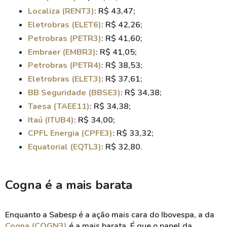
Localiza (RENT3)
: R$ 43,47;
Eletrobras (ELET6)
: R$ 42,26;
Petrobras (PETR3)
: R$ 41,60;
Embraer (EMBR3)
: R$ 41,05;
Petrobras (PETR4)
: R$ 38,53;
Eletrobras (ELET3)
: R$ 37,61;
BB Seguridade (BBSE3)
: R$ 34,38;
Taesa (TAEE11)
: R$ 34,38;
Itaú (ITUB4)
: R$ 34,00;
CPFL Energia (CPFE3)
: R$ 33,32;
Equatorial (EQTL3)
: R$ 32,80.
Cogna é a mais barata
Enquanto a Sabesp é a ação mais cara do Ibovespa, a da
Cogna (COGN3)
é a mais barata. É que o papel da