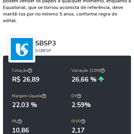
podem vender os papeis a qualquer momento, enquanto a
Equatorial, que se tornou acionista de referência, deve
mantê-los por no mínimo 5 anos, conforme regra do
edital.
SBSP3
SABESP
Cotação
Variação (12M)
R$ 26,89
26,66 %
Margem Líquida
DY
22,03 %
2.59%
P/L
P/VP
10,86
2,17