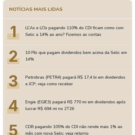
NOTÍCIAS MAIS LIDAS
1
LCAs e LCIs pagando 110% do CDI ficam como com
Selic a 14% ao ano? Fizemos as contas
2
10 FIIs que pagam dividendos bem acima da Selic em
14%
3
Petrobras (PETR4) pagará R$ 17,4 bi em dividendos
e JCP; veja como receber
4
Engie (EGIE3) pagará R$ 770 mi em dividendos após
lucrar R$ 694 mi no 2T26
5
CDB pagando 105% do CDI não rende mais 1% ao
mês com nova Selic; veja retorno