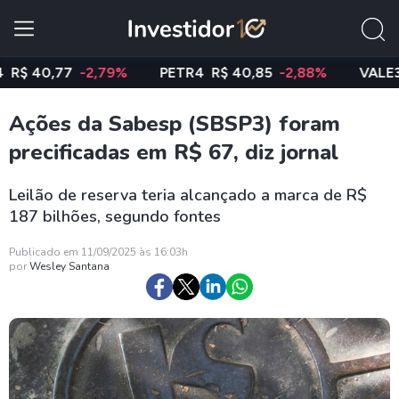
40,77
-2,79%
PETR4
R$ 40,85
-2,88%
VALE3
R$ 
Ações da Sabesp (SBSP3) foram
precificadas em R$ 67, diz jornal
Leilão de reserva teria alcançado a marca de R$
187 bilhões, segundo fontes
Publicado em 11/09/2025 às 16:03h
por
Wesley Santana