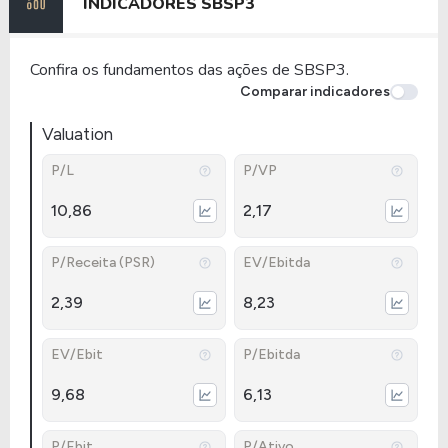
INDICADORES
SBSP3
Confira os fundamentos das ações de SBSP3.
Comparar indicadores
Valuation
P/L
P/VP
10,86
2,17
P/Receita (PSR)
EV/Ebitda
2,39
8,23
EV/Ebit
P/Ebitda
9,68
6,13
P/Ebit
P/Ativo