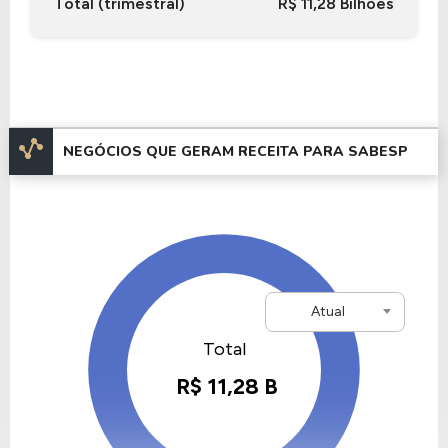
Total (trimestral)
R$ 11,28 Bilhões
Saneamento
.
Nos últimos 12 meses a empresa teve um
faturamento de R$ 39,63 Bilhões, que gerou um
lucro no valor de R$ 8,73 Bilhões.
Quanto aos seus principais indicadores, a empresa
NEGÓCIOS QUE GERAM RECEITA PARA SABESP
possui um P/L de 10,86, um P/VP de 2,17 e nos
últimos 12 meses o dividend yeld da SABESP ficou
em 2,59% .
Atual