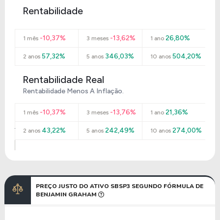
Rentabilidade
-10,37%
-13,62%
26,80%
1 mês
3 meses
1 ano
57,32%
346,03%
504,20%
2 anos
5 anos
10 anos
Rentabilidade Real
Rentabilidade Menos A Inflação.
-10,37%
-13,76%
21,36%
1 mês
3 meses
1 ano
43,22%
242,49%
274,00%
2 anos
5 anos
10 anos
PREÇO JUSTO DO ATIVO SBSP3 SEGUNDO FÓRMULA DE
BENJAMIN GRAHAM