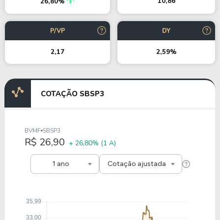
10,86
26,80%
P/VP
DY
2,17
2,59%
COTAÇÃO SBSP3
BVMF
SBSP3
R$ 26,90
+ 26,80%
(1 A)
1 ano
Cotação ajustada