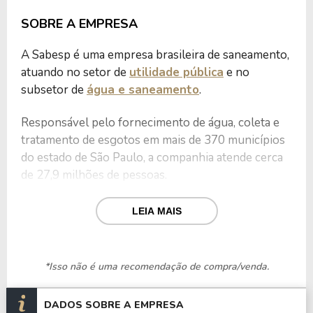
SOBRE A EMPRESA
A Sabesp é uma empresa brasileira de saneamento,
atuando no setor de
utilidade pública
e no
subsetor de
água e saneamento
.
Responsável pelo fornecimento de água, coleta e
tratamento de esgotos em mais de 370 municípios
do estado de São Paulo, a companhia atende cerca
de 27,9 milhões de pessoas.
Uma das maiores empresas de saneamento do
LEIA MAIS
mundo em termos de população atendida, a Sabesp
também atua no segmento de esgotos não
domésticos, sendo sócia da Estre Ambiental na
*Isso não é uma recomendação de compra/venda.
empresa Attend Ambiental.
DADOS SOBRE A EMPRESA
A companhia produz e comercializa água de reuso a