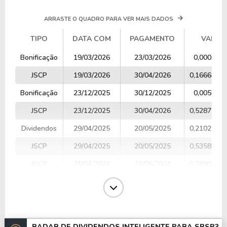
ARRASTE O QUADRO PARA VER MAIS DADOS
TIPO
DATA COM
PAGAMENTO
VALOR
TIPO
DATA COM
PAGAMENTO
VALOR
Bonificação
19/03/2026
23/03/2026
0,000322
JSCP
19/03/2026
30/04/2026
0,1666849
Bonificação
23/12/2025
30/12/2025
0,005929
JSCP
23/12/2025
30/04/2026
0,5287786
Dividendos
29/04/2025
20/05/2025
0,2102944
JSCP
29/04/2025
20/05/2025
0,5358000
JSCP
25/04/2024
24/06/2024
0,2880800
JSCP
12/05/2023
26/06/2023
0,2552000
Dividendos
28/04/2022
27/06/2022
0,1885400
JSCP
29/04/2021
28/06/2021
0,0795800
RADAR DE DIVIDENDOS INTELIGENTE PARA
SBSP3