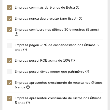
Giro Ativos
0,34
0,37
Empresa com mais de 5 anos de Bolsa
ROE
19,97%
19,96%
Empresa nunca deu prejuízo (ano fiscal)
ROIC
7,78%
8,13%
ROA
7,48%
8,12%
Empresa com lucro nos últimos 20 trimestres (5 anos)
Dívida Líquida / Ebitda
2,10
1,88
Dívida Líquida / Ebit
2,47
2,20
Empresa pagou +5% de dividendos/ano nos últimos 5
anos
Dívida Bruta / Patrimônio
1,18
0,95
Empresa possui ROE acima de 10%
Patrimônio / Ativos
0,37
0,41
Passivos / Ativos
0,62
0,59
Empresa possui dívida menor que patrimônio
Liquidez Corrente
1,74
1,12
Empresa apresentou crescimento de receita nos últimos
5 anos
CAGR Receitas 5 anos
16,44%
16,44%
CAGR Lucros 5 anos
54,11%
54,11%
Empresa apresentou crescimento de lucros nos últimos
5 anos