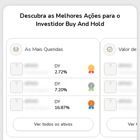
Descubra as Melhores Ações para o
Investidor Buy And Hold
As Mais Queridas
Valor de
ATIVO
ATIVO
DY
2.72%
Desbloquear
Desbloque
ATIVO
ATIVO
DY
7.20%
Desbloquear
Desbloque
ATIVO
ATIVO
DY
16.87%
Desbloquear
Desbloque
Ver todos os ativos
Ver to