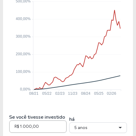
39,13
2,49
6,36%
0,00
ENEV3
30,36
1,83
6,02%
4,25
EQTL3
13,96
1,81
12,99%
7,24
CPLE3
6,46
1,08
16,75%
11,73%
CMIG4
Se você tivesse investido
há
5 anos