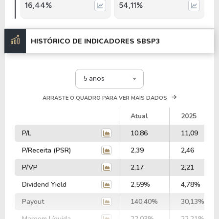
16,44%
54,11%
HISTÓRICO DE INDICADORES
SBSP3
5 anos
ARRASTE O QUADRO PARA VER MAIS DADOS
Atual
2025
P/L
10,86
11,09
P/Receita (PSR)
2,39
2,46
P/VP
2,17
2,21
Dividend Yield
2,59%
4,78%
Payout
140,40%
30,13%
Margem Líquida
22,03%
22,21%