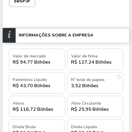
SBSP3F
mercado fracionário sob o código
SBSP3F
.
História e quando foi criada a
Sabesp
INFORMAÇÕES SOBRE A EMPRESA
A Sabesp foi criada em 1973 com a missão de
implementar as diretrizes do Governo Brasileiro
Valor de mercado
Valor de firma
estabelecidas pelo Plano Nacional de Saneamento
R$ 94,77 Bilhões
R$ 127,24 Bilhões
– PLANASA.
Durante a década de 1980, a empresa realizou
Patrimônio Líquido
Nº total de papeis
R$ 43,70 Bilhões
3,52 Bilhões
investimentos significativos na coleta e tratamento
de esgotos, buscando expandir e modernizar suas
operações.
Ativos
Ativo Circulante
R$ 116,72 Bilhões
R$ 25,95 Bilhões
Em 1992, a Sabesp firmou convênios importantes
para a despoluição do Rio Tietê e a recuperação da
Dívida Bruta
Dívida Líquida
Represa de Guarapiranga, projetos que se tornaram