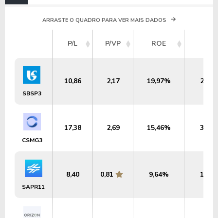
ARRASTE O QUADRO PARA VER MAIS DADOS
P/L
P/VP
ROE
DY
10,86
2,17
19,97%
2,59
SBSP3
17,38
2,69
15,46%
3,53
CSMG3
8,40
0,81
9,64%
1,62
SAPR11