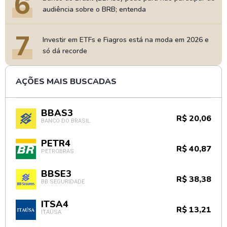
6
audiência sobre o BRB; entenda
7
Investir em ETFs e Fiagros está na moda em 2026 e
só dá recorde
AÇÕES MAIS BUSCADAS
BBAS3
R$ 20,06
BANCO DO BRASIL
PETR4
R$ 40,87
PETROBRAS
BBSE3
R$ 38,38
BB SEGURIDADE
ITSA4
R$ 13,21
ITAÚSA