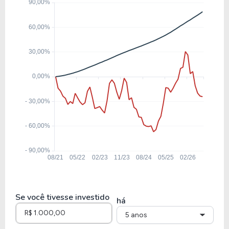
12,42
1,57
12,63%
5,52%
RENT3
8,35
1,20
14,41%
7,26%
LREN3
16,29
1,84
11,30%
5,72%
SMFT3
4,97
0,93
18,60%
12,60%
CYRE3
Se você tivesse investido
há
5 anos