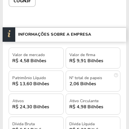
COGN3F
A empresa investe continuamente em tecnologia e
inovação para aprimorar a qualidade do ensino e
expandir sua atuação no mercado educacional.
Classificada como uma mid-cap, a empresa está
INFORMAÇÕES SOBRE A EMPRESA
listada no segmento Novo Mercado e suas ações
são negociadas na B3 sob o ticker
COGN3
e
COGN3F
no mercado fracionário.
Valor de mercado
Valor de firma
R$ 4,58 Bilhões
R$ 9,91 Bilhões
História e quando foi criada a Cogna
Educação S.A.
Patrimônio Líquido
Nº total de papeis
R$ 13,60 Bilhões
2,06 Bilhões
A Cogna Educação S.A., anteriormente conhecida
como Kroton Educacional, foi fundada em 1966, em
Ativos
Ativo Circulante
Belo Horizonte, Minas Gerais, com a criação do
R$ 24,30 Bilhões
R$ 4,98 Bilhões
curso pré-vestibular Pitágoras.
Dívida Bruta
Dívida Líquida
Em 1972, inaugurou o Colégio Pitágoras,