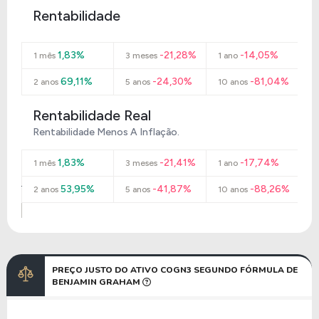
Rentabilidade
1,83%
-21,28%
-14,05%
1 mês
3 meses
1 ano
69,11%
-24,30%
-81,04%
2 anos
5 anos
10 anos
Rentabilidade Real
Rentabilidade Menos A Inflação.
1,83%
-21,41%
-17,74%
1 mês
3 meses
1 ano
53,95%
-41,87%
-88,26%
2 anos
5 anos
10 anos
PREÇO JUSTO DO ATIVO COGN3 SEGUNDO FÓRMULA DE
BENJAMIN GRAHAM