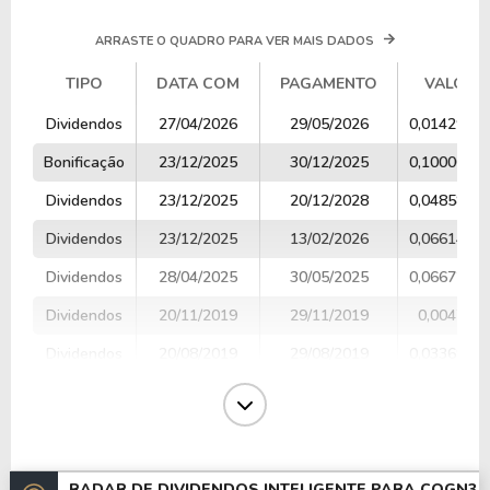
ARRASTE O QUADRO PARA VER MAIS DADOS
TIPO
DATA COM
PAGAMENTO
VALOR
TIPO
DATA COM
PAGAMENTO
VALOR
Dividendos
27/04/2026
29/05/2026
0,0142980
Bonificação
23/12/2025
30/12/2025
0,1000000
Dividendos
23/12/2025
20/12/2028
0,0485880
Dividendos
23/12/2025
13/02/2026
0,0661459
Dividendos
28/04/2025
30/05/2025
0,0667203
Dividendos
20/11/2019
29/11/2019
0,004738
Dividendos
20/08/2019
29/08/2019
0,0336920
Dividendos
21/05/2019
30/05/2019
0,0555371
Dividendos
04/04/2019
15/04/2019
0,0263870
Dividendos
16/11/2018
27/11/2018
0,0812251
RADAR DE DIVIDENDOS INTELIGENTE PARA
COGN3