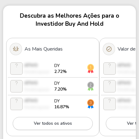
Descubra as Melhores Ações para o
Investidor Buy And Hold
As Mais Queridas
Valor de
ATIVO
ATIVO
DY
2.72%
Desbloquear
Desbloque
ATIVO
ATIVO
DY
7.20%
Desbloquear
Desbloque
ATIVO
ATIVO
DY
16.87%
Desbloquear
Desbloque
Ver todos os ativos
Ver to