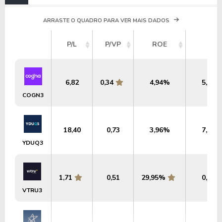
ARRASTE O QUADRO PARA VER MAIS DADOS
P/L
P/VP
ROE
DY
6,82
0,34
4,94%
5,81%
COGN3
18,40
0,73
3,96%
7,15%
YDUQ3
1,71
0,51
29,95%
0,20%
VTRU3