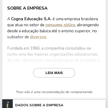
SOBRE A EMPRESA
A
Cogna Educação S.A.
é uma empresa brasileira
que atua no setor de
consumo cíclico
, abrangendo
desde a educação básica até o ensino superior, no
subsetor de
diversos
.
Fundada em 1966, a companhia consolidou-se
como uma das maiores organizações educacionais
do país, oferecendo uma ampla gama de produtos e
serviços educacionais.
LEIA MAIS
O portfólio de marcas da Cogna inclui:
- Kroton
: responsável pela gestão de instituições
*Isso não é uma recomendação de compra/venda.
de ensino superior, oferecendo cursos de
graduação e pós-graduação, tanto presenciais
DADOS SOBRE A EMPRESA
quanto a distância.