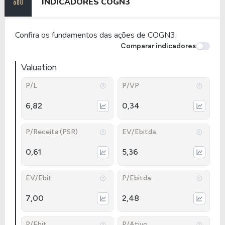
INDICADORES
COGN3
Confira os fundamentos das ações de COGN3.
Comparar indicadores
Valuation
P/L
P/VP
6,82
0,34
P/Receita (PSR)
EV/Ebitda
0,61
5,36
EV/Ebit
P/Ebitda
7,00
2,48
P/Ebit
P/Ativo