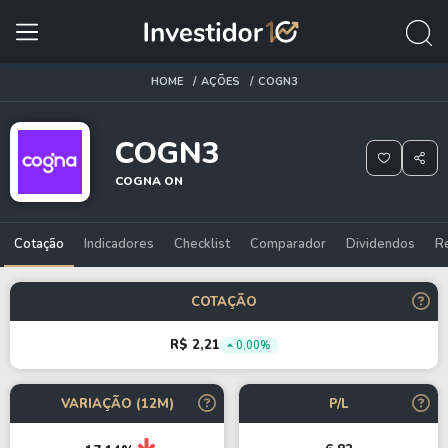
HOME
AÇÕES
COGN3
COGN3
COGNA ON
Cotação
Indicadores
Checklist
Comparador
Dividendos
R
COTAÇÃO
R$ 2,21
0,00%
VARIAÇÃO (12M)
P/L