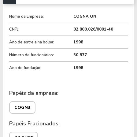
- Saber
: atua na educação básica, administrando
Nome da Empresa:
COGNA ON
escolas próprias e fornecendo sistemas de ensino
para instituições parceiras.
CNPJ:
02.800.026/0001-40
Ano de estreia na bolsa:
1998
- Vasta Educação
: fornece soluções educacionais
integradas para escolas privadas, incluindo material
Número de funcionários:
30.877
didático, plataformas digitais e serviços de
consultoria.
Ano de fundação:
1998
- Platos
: oferece serviços de apoio acadêmico e
administrativo para instituições de ensino superior.
Papéis da empresa:
Com presença nacional, a Cogna conta com
COGN3
unidades educacionais e parcerias em diversos
estados brasileiros, atendendo a milhões de
Papéis Fracionados:
estudantes em todo o país.