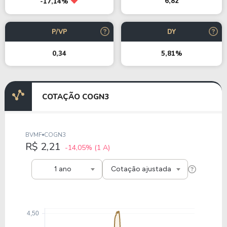
6,82
-17,14%
P/VP
DY
0,34
5,81%
COTAÇÃO COGN3
BVMF
COGN3
R$ 2,21
-14,05%
(1 A)
1 ano
Cotação ajustada