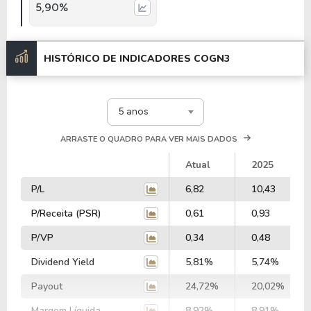
5,90%
HISTÓRICO DE INDICADORES
COGN3
5 anos
ARRASTE O QUADRO PARA VER MAIS DADOS
Atual
2025
P/L
6,82
10,43
P/Receita (PSR)
0,61
0,93
P/VP
0,34
0,48
Dividend Yield
5,81%
5,74%
Payout
24,72%
20,02%
Margem Líquida
8,92%
8,91%