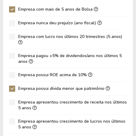
Giro Ativos
0,31
0,29
Empresa com mais de 5 anos de Bolsa
ROE
4,94%
4,65%
Empresa nunca deu prejuízo (ano fiscal)
ROIC
6,84%
6,47%
ROA
2,61%
2,43%
Empresa com lucro nos últimos 20 trimestres (5 anos)
Dívida Líquida / Ebitda
2,88
1,56
Dívida Líquida / Ebit
3,76
4,11
Empresa pagou +5% de dividendos/ano nos últimos 5
anos
Dívida Bruta / Patrimônio
0,48
0,49
Empresa possui ROE acima de 10%
Patrimônio / Ativos
0,56
0,56
Passivos / Ativos
0,44
0,44
Empresa possui dívida menor que patrimônio
Liquidez Corrente
1,65
1,66
Empresa apresentou crescimento de receita nos últimos
5 anos
CAGR Receitas 5 anos
5,90%
5,90%
CAGR Lucros 5 anos
-
0,00%
Empresa apresentou crescimento de lucros nos últimos
5 anos