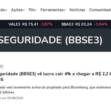
ado
Ações
FIIs
Ferramentas
Notícias
Comunidad
R$ 75,41
-1,87%
BBAS3
R$ 20,24
-3,94%
WEGE3
Pe
B SEGURIDADE (BBSE3)
Índice
Ação
Ação
Bradesco
Petrobras
Axia
OS
uridade (BBSE3) vê lucro cair 4% e chegar a R$ 2,2 
26
ETFs
Stocks
Criptomo
ado veio levemente acima do projetado pela Bloomberg, que estimava
BOVA11
Tesla
Bitcoin
1 bilhões.
IVVB11
Apple
Ethereum
o em 03/08/2026
SMAL11
Amazon
Binance C