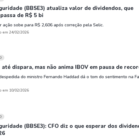
uridade (BBSE3) atualiza valor de dividendos, que
passa de R$ 5 bi
r ação sobe para R$ 2,606 após correção pela Selic.
o em 24/02/2026
O
 até dispara, mas não anima IBOV em pausa de reco
despedida do ministro Fernando Haddad dá o tom do sentimento na Fa
o em 10/02/2026
O
uridade (BBSE3): CFO diz o que esperar dos divide
26