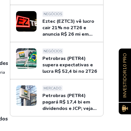
de 33%
NEGÓCIOS
Eztec (EZTC3) vê lucro
cair 21% no 2T26 e
anuncia R$ 26 mi em
dividendos
NEGÓCIOS
INVESTIDOR10 PRO
Petrobras (PETR4)
rdes
supera expectativas e
lucra R$ 52,4 bi no 2T26
ria
MERCADO
Petrobras (PETR4)
pagará R$ 17,4 bi em
dividendos e JCP; veja
como receber
ndos