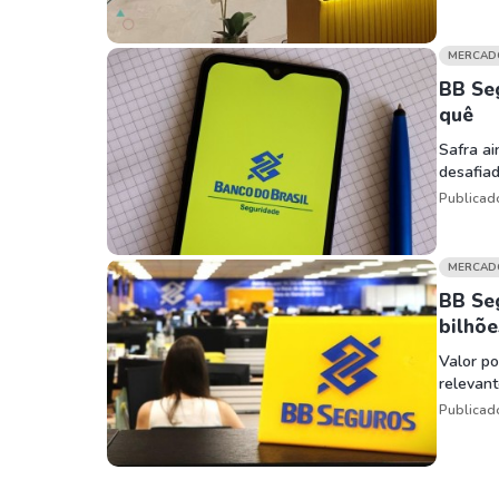
MERCAD
BB Seg
quê
Safra ai
desafia
Publicad
MERCAD
BB Se
bilhõe
Valor po
relevan
Publicad