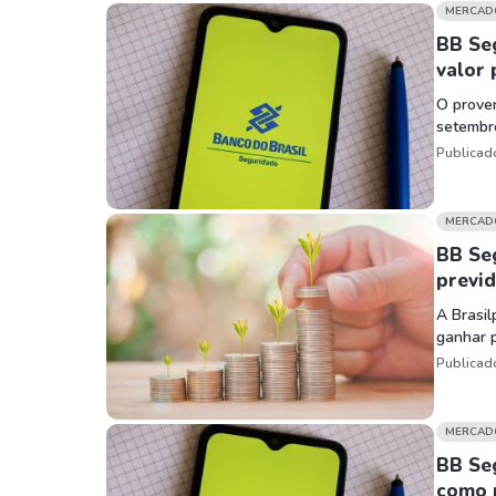
Weg
XPLG11
MERCAD
Klabin
KNRI11
BB Seg
valor 
Petrobrás
KNCR11
O prove
Ver todos
Ver todos
setembr
Publicad
MERCAD
BB Se
previd
A Brasil
ganhar 
Publicad
MERCAD
BB Seg
como 