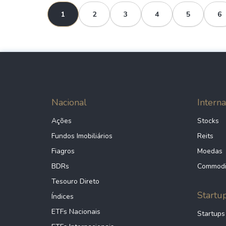
1
2
3
4
5
6
Nacional
Interna
Ações
Stocks
Fundos Imobiliários
Reits
Fiagros
Moedas
BDRs
Commodi
Tesouro Direto
Startu
Índices
ETFs Nacionais
Startups