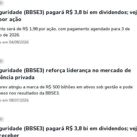
HASH11
Google
Dogecoin
O
GOLD11
Meta
Solana
uridade (BBSE3) pagará R$ 3,8 bi em dividendos; ve
por ação
XINA11
Coca-Cola
Cardano
nto será de R$ 1,98 por ação, com pagamento agendado para 3 de
Ver todos
Ver todos
Ver todos
o de 2026.
o em 04/08/2026
O
guridade (BBSE3) reforça liderança no mercado de
ência privada
prev atingiu a marca de R$ 500 bilhões em ativos sob gestão e pode
peso nos resultados da BBSE3.
o em 08/07/2026
O
uridade (BBSE3) pagará R$ 3,8 bi em dividendos; ve
receber