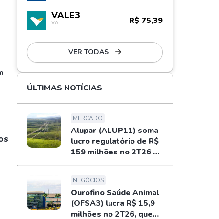
VALE3
R$ 75,39
VALE
VER TODAS
em
ÚLTIMAS NOTÍCIAS
MERCADO
Alupar (ALUP11) soma
os
lucro regulatório de R$
159 milhões no 2T26 e
libera dividendos
NEGÓCIOS
Ourofino Saúde Animal
(OFSA3) lucra R$ 15,9
milhões no 2T26, queda