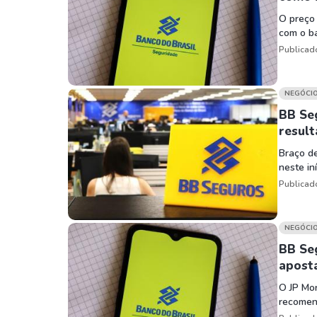
O preço
com o ba
Publicad
NEGÓCI
BB Seg
resul
Braço de
neste in
Publicad
NEGÓCI
BB Se
apost
O JP Mo
recomen