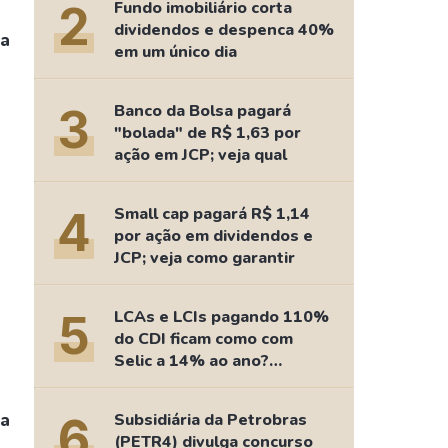
Comparador de Ativos
2
Fundo imobiliário corta
dividendos e despenca 40%
As Ações Mais Buscadas
ja
em um único dia
Guia do Iniciante
3
Banco da Bolsa pagará
"bolada" de R$ 1,63 por
ação em JCP; veja qual
4
Small cap pagará R$ 1,14
por ação em dividendos e
JCP; veja como garantir
5
LCAs e LCIs pagando 110%
do CDI ficam como com
Selic a 14% ao ano?
Fizemos as contas
ja
6
Subsidiária da Petrobras
(PETR4) divulga concurso