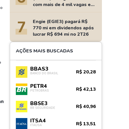
com mais de 4 mil vagas e
ão
salários de até R$ 15 mil
7
Engie (EGIE3) pagará R$
770 mi em dividendos após
lucrar R$ 694 mi no 2T26
AÇÕES MAIS BUSCADAS
e
BBAS3
R$ 20,28
BANCO DO BRASIL
PETR4
R$ 42,13
PETROBRAS
an
BBSE3
R$ 40,96
BB SEGURIDADE
ITSA4
R$ 13,51
ITAÚSA