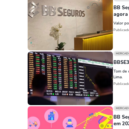
BB Seg
agora 
Valor po
Publicad
MERCAD
BBSE3
Tom de 
Lima.
Publicad
MERCAD
BB Seg
em 20