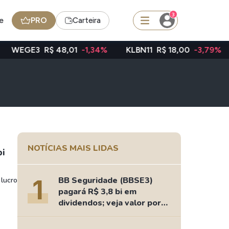
3
e
PRO
Carteira
R$ 48,01
-1,34%
KLBN11
R$ 18,00
-3,79%
TAEE11
R
squisar
FII
TRXF11
NOTÍCIAS MAIS LIDAS
bi
edas
Ideias
1
BB Seguridade (BBSE3)
 lucro
Agenda de Dividendos
pagará R$ 3,8 bi em
Radar do Dividendo Inteligente
dividendos; veja valor por
ação
oin - BNB
Carteiras Recomendadas