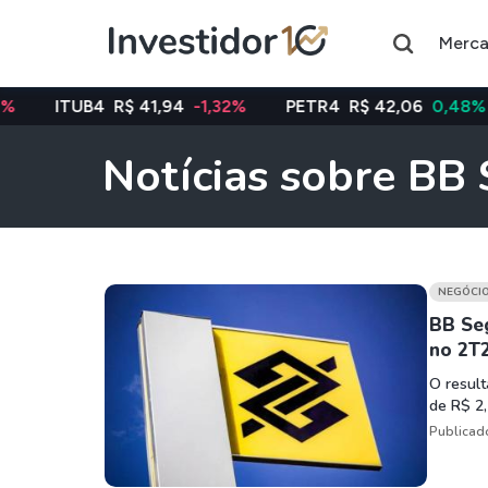
Merc
4
R$ 41,94
-1,32%
PETR4
R$ 42,06
0,48%
VALE3
Notícias sobre B
Assuntos do momento
Índice
Índice
Ibovespa
Selic
NEGÓCI
BB Seg
no 2T
Ações
FIIs
O result
Taesa
XPML11
de R$ 2,
Itausa
RECR11
Publicad
Ambev
HGLG11