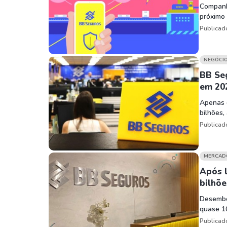
Companh
próximo
Publicad
NEGÓCI
BB Seg
em 20
Apenas d
bilhões,
Publicad
MERCAD
Após l
bilhõe
Desembo
quase 
Publicad