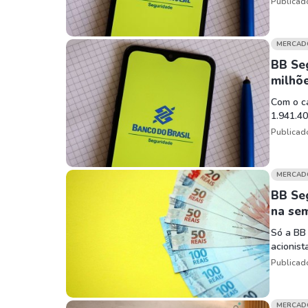
Publicad
MERCAD
BB Se
milhõ
Com o ca
1.941.40
Publicad
MERCAD
BB Se
na sem
Só a BB 
acionist
Publicad
MERCAD