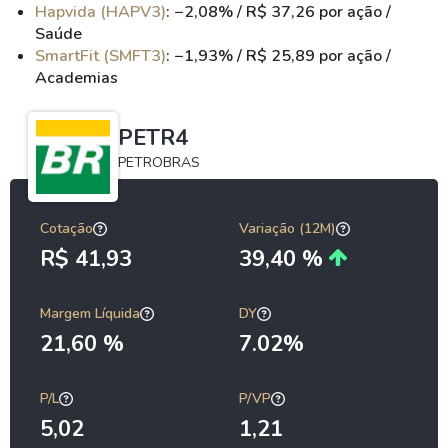
Hapvida (HAPV3)
: −2,08% / R$ 37,26 por ação /
Saúde
SmartFit (SMFT3)
: −1,93% / R$ 25,89 por ação /
Academias
PETR4
PETROBRAS
Cotação
Variação (12M)
R$ 41,93
39,40 %
Margem Líquida
DY
21,60 %
7.02%
P/L
P/VP
5,02
1,21