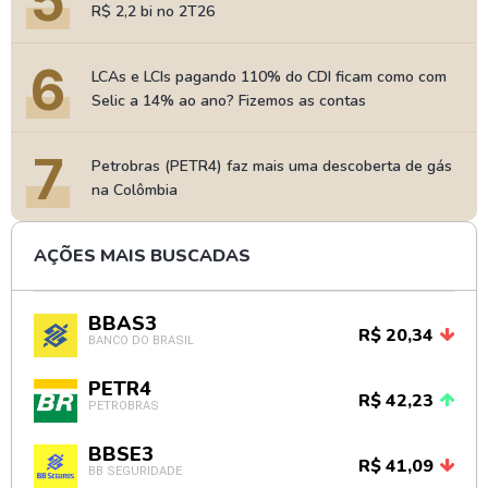
5
R$ 2,2 bi no 2T26
6
LCAs e LCIs pagando 110% do CDI ficam como com
Selic a 14% ao ano? Fizemos as contas
7
Petrobras (PETR4) faz mais uma descoberta de gás
na Colômbia
AÇÕES MAIS BUSCADAS
BBAS3
R$ 20,34
BANCO DO BRASIL
PETR4
R$ 42,23
PETROBRAS
BBSE3
R$ 41,09
BB SEGURIDADE