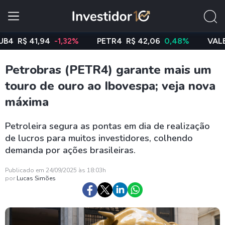
$ 41,94
-1,32%
PETR4
R$ 42,06
0,48%
VALE3
R$ 
Petrobras (PETR4) garante mais um
touro de ouro ao Ibovespa; veja nova
máxima
Petroleira segura as pontas em dia de realização
de lucros para muitos investidores, colhendo
demanda por ações brasileiras.
Publicado em 24/09/2025 às 18:03h
por
Lucas Simões