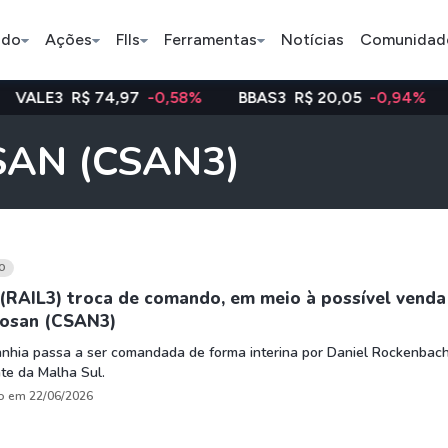
ado
Ações
FIIs
Ferramentas
Notícias
Comunidad
 74,97
-0,58%
BBAS3
R$ 20,05
-0,94%
WEGE3
R
Pe
OSAN (CSAN3)
Ação
BDR
FII
Bradesco
JBS
TRXF11
O
(RAIL3) troca de comando, em meio à possível venda
Cosan (CSAN3)
ETFs
Stocks
Criptomo
nhia passa a ser comandada de forma interina por Daniel Rockenbach
BOVA11
Tesla
Bitcoin
te da Malha Sul.
IVVB11
Apple
Ethereum
o em 22/06/2026
SMAL11
Amazon
Binance C