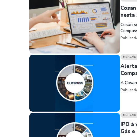
Cosan
nesta
Cosan so
Compass
Publicad
MERCAD
Alerta
Comp
A Cosan 
Publicad
MERCAD
IPO à 
Gás e 