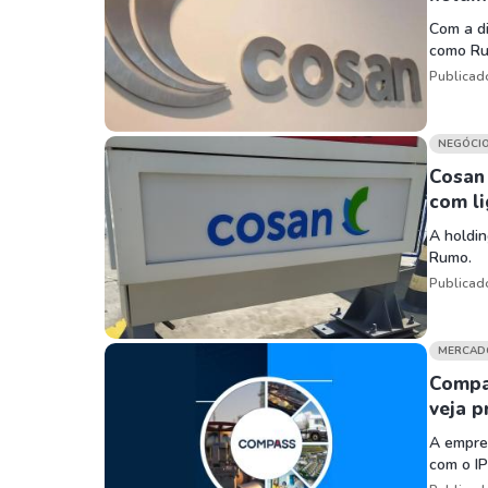
Com a di
como Ru
Publicad
NEGÓCI
Cosan 
com li
A holdin
Rumo.
Publicad
MERCAD
Compas
veja 
A empre
com o IP