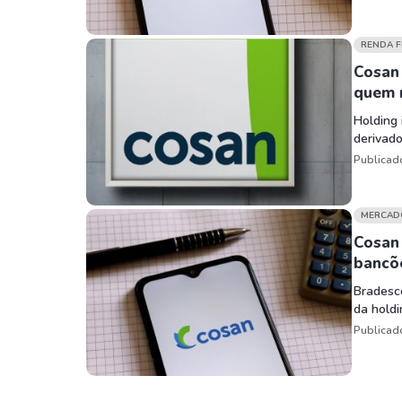
RENDA F
Cosan 
quem 
Holding 
derivado
Publicad
MERCAD
Cosan
bancõ
Bradesc
da holdi
Publicad