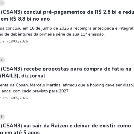
HASH11
Google
Dogecoin
OS
GOLD11
Meta
Solana
(CSAN3) conclui pré-pagamentos de R$ 2,8 bi e red
 em R$ 8,8 bi no ano
XINA11
Coca-Cola
Cardano
sa concluiu em 16 de junho de 2026 a recompra antecipada e integral
Ver todos
Ver todos
Ver todos
ão de debêntures da primeira série de sua 11ª emissão.
o em 19/06/2026
OS
 (CSAN3) recebe propostas para compra de fatia na
RAIL3), diz jornal
ente da Cosan, Marcelo Martins, afirmou que a holding deve ser dissol
 anos, com início previsto para 2027.
o em 16/05/2026
OS
(CSAN3) vai sair da Raízen e deixar de existir como
g em até 5 anos