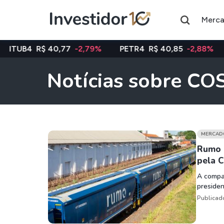
Merc
$ 40,77
-2,79%
PETR4
R$ 40,85
-2,88%
VALE3
R$
Notícias sobre C
Assuntos do momento
Índice
Ação
Ibovespa
Petrobras
MERCAD
Rumo 
pela 
Ações
FIIs
A compa
Taesa
XPML11
presiden
Itausa
RECR11
Publicad
Ambev
HGLG11