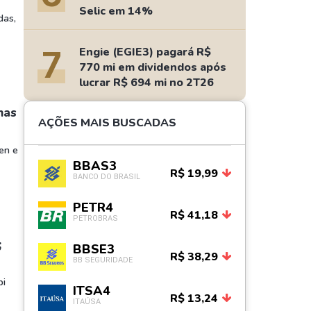
Selic em 14%
das,
7
Engie (EGIE3) pagará R$
770 mi em dividendos após
lucrar R$ 694 mi no 2T26
mas
AÇÕES MAIS BUSCADAS
en e
BBAS3
R$ 19,99
BANCO DO BRASIL
PETR4
R$ 41,18
PETROBRAS
;
BBSE3
R$ 38,29
BB SEGURIDADE
bi
ITSA4
R$ 13,24
ITAÚSA