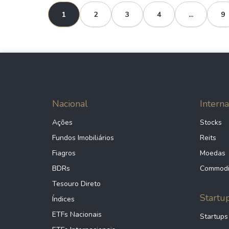
1
2
3
4
...
9
Nacional
Interna
Ações
Stocks
Fundos Imobiliários
Reits
Fiagros
Moedas
BDRs
Commodi
Tesouro Direto
Startu
Índices
ETFs Nacionais
Startups