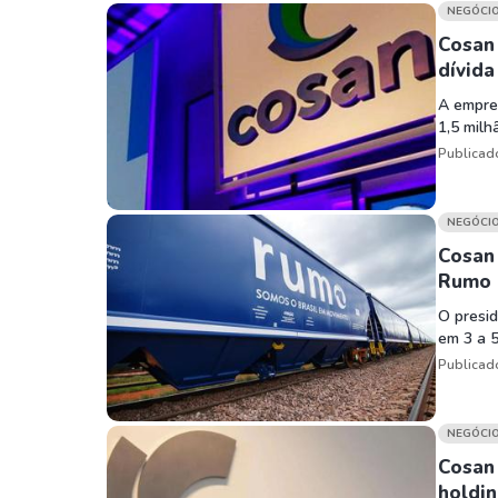
Weg
XPLG11
NEGÓCI
Klabin
KNRI11
Cosan 
dívida
Petrobrás
KNCR11
A empre
Ver todos
Ver todos
1,5 milh
Publicad
NEGÓCI
Cosan
Rumo (
O presid
em 3 a 5
Publicad
NEGÓCI
Cosan 
holdin