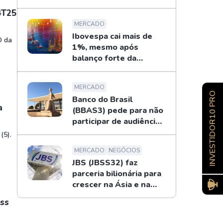
patrimônio de R$ 178
4T25
mi
MERCADO
Ibovespa cai mais de
O da
1%, mesmo após
balanço forte da
Petrobras
MERCADO
INVESTIDOR10 PRO
Banco do Brasil
a
(BBAS3) pede para não
participar de audiência
sobre o BRB; entenda
(5).
MERCADO
NEGÓCIOS
JBS (JBSS32) faz
parceria bilionária para
crescer na Ásia e na
Oceania
ass