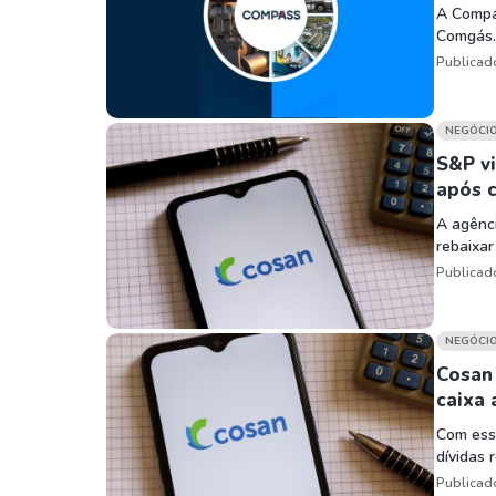
A Compas
Comgás.
Publicad
NEGÓCI
S&P vi
após c
A agênc
rebaixar
Publicad
NEGÓCI
Cosan 
caixa 
Com ess
dívidas
Publicad