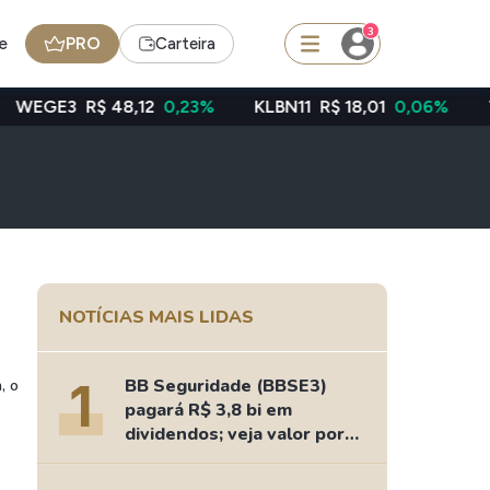
3
e
PRO
Carteira
$ 48,12
0,23%
KLBN11
R$ 18,01
0,06%
TAEE11
R$ 
squisar
Ferramenta
Dividendos
NOTÍCIAS MAIS LIDAS
edas
Ideias
1
BB Seguridade (BBSE3)
, o
Agenda de Dividendos
pagará R$ 3,8 bi em
Radar do Dividendo Inteligente
dividendos; veja valor por
ação
oin - BNB
Carteiras Recomendadas