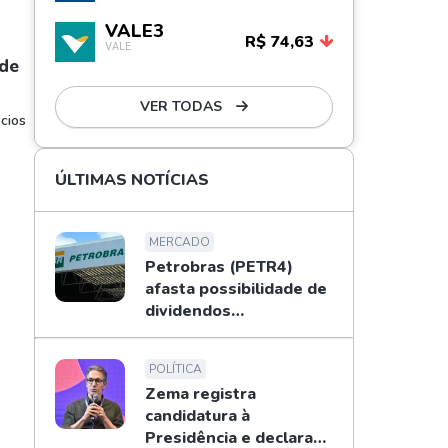
VALE3
R$ 74,63
VALE
 de
VER TODAS
cios
ÚLTIMAS NOTÍCIAS
MERCADO
Petrobras (PETR4)
afasta possibilidade de
dividendos
extraordinários em
2026; entenda
POLÍTICA
Zema registra
candidatura à
Presidência e declara