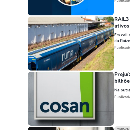
Publicad
RAIL3 
ativos
Em call
da Raíze
Publicad
Prejuí
bilhõe
Na outra
Publicad
MERCAD