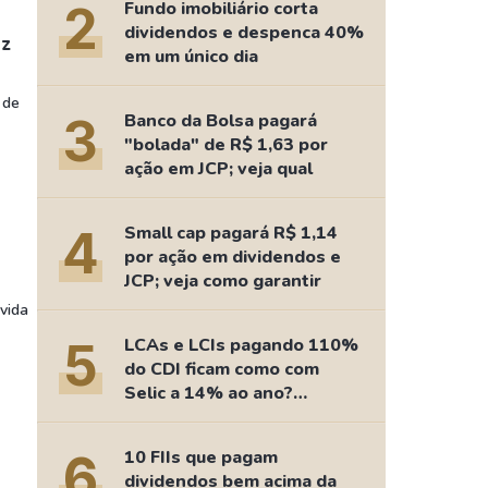
Comparador de Ativos
2
Fundo imobiliário corta
dividendos e despenca 40%
As Ações Mais Buscadas
uz
em um único dia
Guia do Iniciante
 de
3
Banco da Bolsa pagará
"bolada" de R$ 1,63 por
ação em JCP; veja qual
4
Small cap pagará R$ 1,14
por ação em dividendos e
JCP; veja como garantir
vida
5
LCAs e LCIs pagando 110%
do CDI ficam como com
Selic a 14% ao ano?
Fizemos as contas
6
10 FIIs que pagam
dividendos bem acima da