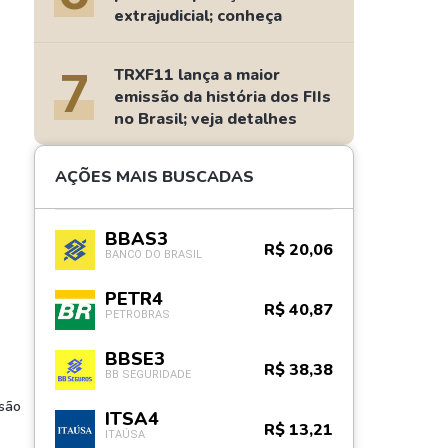
extrajudicial; conheça
7
TRXF11 lança a maior
emissão da história dos FIIs
no Brasil; veja detalhes
AÇÕES MAIS BUSCADAS
BBAS3
R$ 20,06
BANCO DO BRASIL
PETR4
R$ 40,87
PETROBRAS
BBSE3
R$ 38,38
BB SEGURIDADE
ssão
ITSA4
R$ 13,21
ITAÚSA