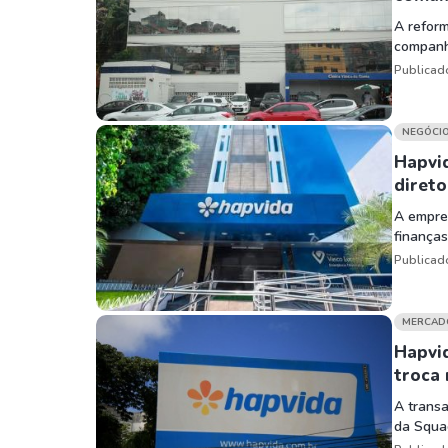
A reform
companh
Publicad
NEGÓCI
Hapvid
direto
A empres
finanças
Publicad
MERCAD
Hapvid
troca
A transa
da Squa