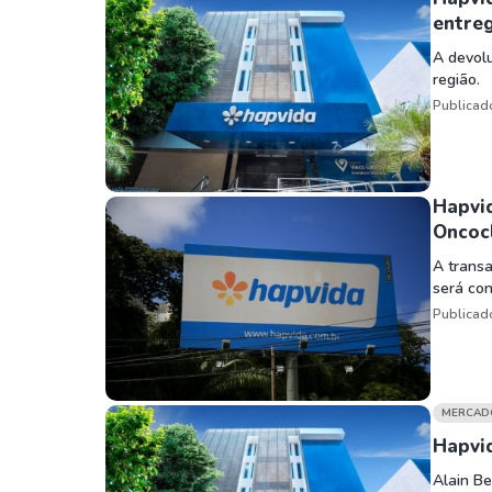
entre
A devolu
região.
Publicad
Hapvi
Oncoc
A trans
será con
Publicad
MERCAD
Hapvi
Alain Be