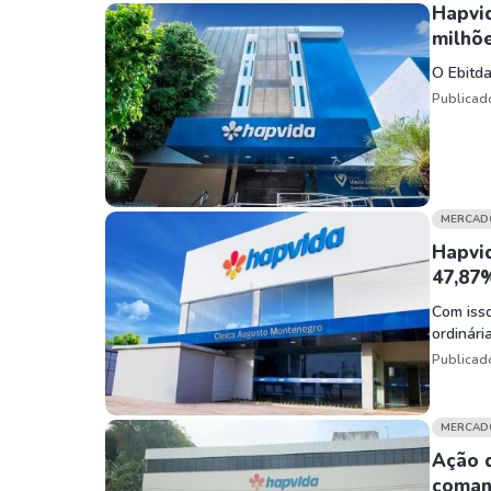
Weg
XPLG11
Hapvid
Klabin
KNRI11
milhõ
Petrobrás
KNCR11
O Ebitda
Publicad
Ver todos
Ver todos
MERCAD
Hapvi
47,87
Com isso
ordinária
Publicad
MERCAD
Ação 
coma