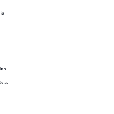
ia
dos
ão às