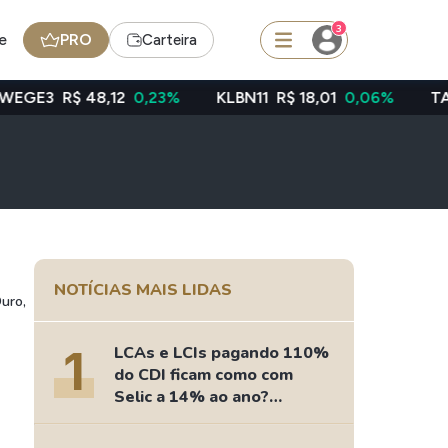
3
e
PRO
Carteira
48,12
0,23%
KLBN11
R$ 18,01
0,06%
TAEE11
R$ 39
squisar
Ferramenta
Dividendos
NOTÍCIAS MAIS LIDAS
uro,
edas
Ideias
1
LCAs e LCIs pagando 110%
Agenda de Dividendos
do CDI ficam como com
Radar do Dividendo Inteligente
Selic a 14% ao ano?
Fizemos as contas
oin - BNB
Carteiras Recomendadas