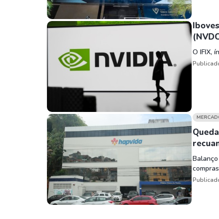
Iboves
(NVDC
O IFIX, 
Publicad
MERCAD
Queda
recua
Balanço
compras
Publicad