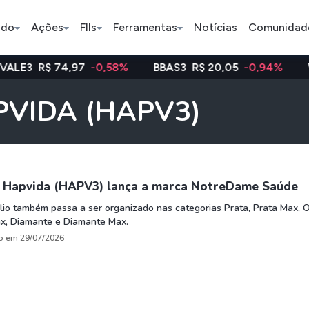
ado
Ações
FIIs
Ferramentas
Notícias
Comunidad
4,97
-0,58%
BBAS3
R$ 20,05
-0,94%
WEGE3
R$ 
Pe
APVIDA (HAPV3)
Ação
BDR
FII
Bradesco
JBS
TRXF11
 Hapvida (HAPV3) lança a marca NotreDame Saúde
lio também passa a ser organizado nas categorias Prata, Prata Max, O
x, Diamante e Diamante Max.
ETFs
Stocks
Criptomo
o em 29/07/2026
BOVA11
Tesla
Bitcoin
IVVB11
Apple
Ethereum
SMAL11
Amazon
Binance C