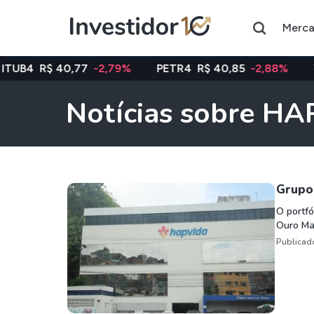
Merc
40,77
-2,79%
PETR4
R$ 40,85
-2,88%
VALE3
R$ 7
Notícias sobre H
Assuntos do momento
Índice
Ação
Ibovespa
Petrobras
Grupo
O portfó
Ouro Ma
Ações
FIIs
Publicad
Taesa
XPML11
Itausa
RECR11
Ambev
HGLG11