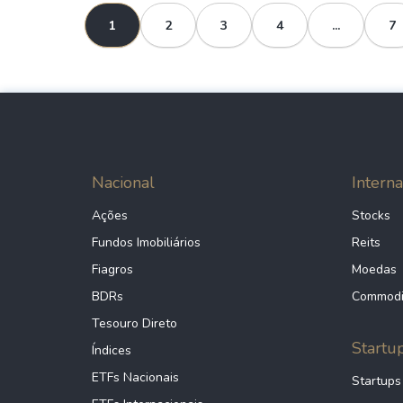
1
2
3
4
...
7
Nacional
Interna
Ações
Stocks
Fundos Imobiliários
Reits
Fiagros
Moedas
BDRs
Commodi
Tesouro Direto
Startu
Índices
ETFs Nacionais
Startups