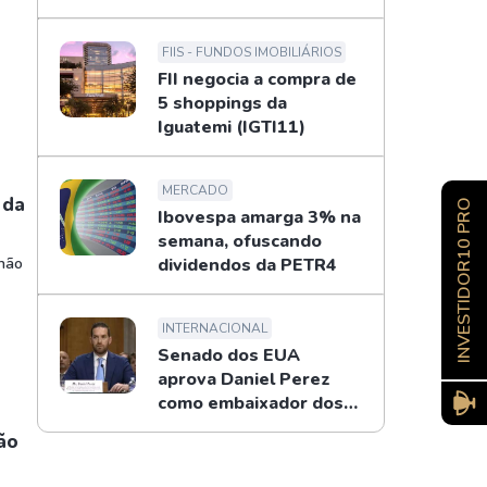
FIIS - FUNDOS IMOBILIÁRIOS
FII negocia a compra de
5 shoppings da
Iguatemi (IGTI11)
MERCADO
 da
INVESTIDOR10 PRO
Ibovespa amarga 3% na
semana, ofuscando
 não
dividendos da PETR4
INTERNACIONAL
Senado dos EUA
aprova Daniel Perez
como embaixador dos
EUA no Brasil
ão