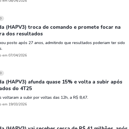
o em 08/04/2026
O
da (HAPV3) troca de comando e promete focar na
ra dos resultados
ou posto após 27 anos, admitindo que resultados poderiam ter sido
s.
o em 07/04/2026
O
da (HAPV3) afunda quase 15% e volta a subir após
tados do 4T25
 voltaram a subir por voltas das 12h, a R$ 8,47.
o em 19/03/2026
a (HAPV3) vai receber cerca de R$ 41 milhões, após