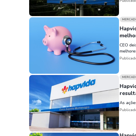
Publicad
MERCAD
Hapvi
melho
CEO deix
melhore
Publicad
MERCAD
Hapvi
resul
As ações
Publicad
Hapvid