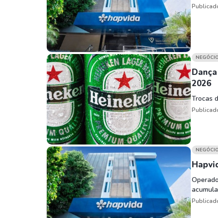
Publicad
NEGÓCI
Dança
2026
Trocas 
Publicad
NEGÓCI
Hapvi
Operado
acumula
Publicad