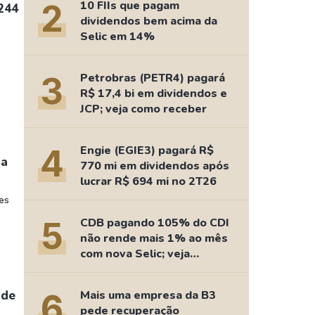
Comparador de Ativos
2
10 FIIs que pagam
244
dividendos bem acima da
As Ações Mais Buscadas
Selic em 14%
Guia do Iniciante
3
Petrobras (PETR4) pagará
R$ 17,4 bi em dividendos e
JCP; veja como receber
4
Engie (EGIE3) pagará R$
ra
770 mi em dividendos após
lucrar R$ 694 mi no 2T26
es
5
CDB pagando 105% do CDI
não rende mais 1% ao mês
com nova Selic; veja
retorno
 de
6
Mais uma empresa da B3
pede recuperação