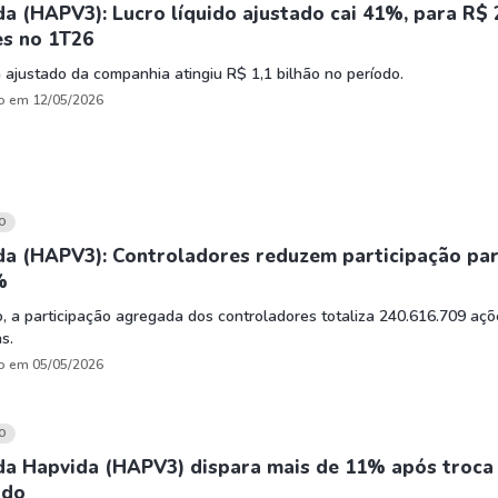
HASH11
Google
Dogecoin
a (HAPV3): Lucro líquido ajustado cai 41%, para R$ 
es no 1T26
GOLD11
Meta
Solana
XINA11
Coca-Cola
Cardano
 ajustado da companhia atingiu R$ 1,1 bilhão no período.
o em 12/05/2026
Ver todos
Ver todos
Ver todos
O
da (HAPV3): Controladores reduzem participação pa
%
, a participação agregada dos controladores totaliza 240.616.709 açõ
s.
o em 05/05/2026
O
da Hapvida (HAPV3) dispara mais de 11% após troca
ndo