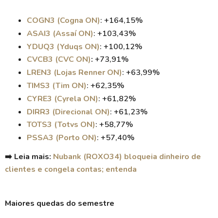
COGN3 (Cogna ON)
: +164,15%
ASAI3 (Assaí ON)
: +103,43%
YDUQ3 (Yduqs ON)
: +100,12%
CVCB3 (CVC ON)
:
+73,91%
LREN3 (Lojas Renner ON)
: +63,99%
TIMS3 (Tim ON)
: +62,35%
CYRE3 (Cyrela ON)
: +61,82%
DIRR3 (Direcional ON)
: +61,23%
TOTS3 (Totvs ON)
: +58,77%
PSSA3 (Porto ON)
: +57,40%
➡️ Leia mais:
Nubank (ROXO34) bloqueia dinheiro de
clientes e congela contas; entenda
Maiores quedas do semestre