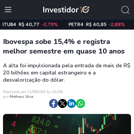
B4
R$ 40,77
-2,79%
PETR4
R$ 40,85
-2,88%
VALE
Ibovespa sobe 15,4% e registra
melhor semestre em quase 10 anos
A alta foi impulsionada pela entrada de mais de R$
20 bilhões em capital estrangeiro e a
desvalorização do dólar.
Publicado em 11/09/2025 às 16:04h
por
Matheus Silva