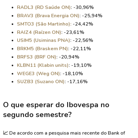
RADL3 (RD Saúde ON)
: -30,96%
BRAV3 (Brava Energia ON)
: -25,94%
SMTO3 (São Martinho):
-24,42%
RAIZ4 (Raízen ON)
: -23,61%
USIM5 (Usiminas PNA)
: -22,56%
BRKM5 (Braskem PN)
: -22,11%
BRFS3 (BRF ON)
: -20,94%
KLBN11 (Klabin units)
: -19,10%
WEGE3 (Weg ON)
: -18,10%
SUZB3 (Suzano ON)
: -17,16%
O que esperar do Ibovespa no
segundo semestre?
📈
De acordo com a pesquisa mais recente do Bank of