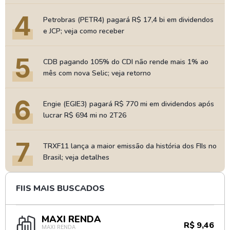
4
Petrobras (PETR4) pagará R$ 17,4 bi em dividendos
e JCP; veja como receber
5
CDB pagando 105% do CDI não rende mais 1% ao
mês com nova Selic; veja retorno
6
Engie (EGIE3) pagará R$ 770 mi em dividendos após
lucrar R$ 694 mi no 2T26
7
TRXF11 lança a maior emissão da história dos FIIs no
Brasil; veja detalhes
FIIS MAIS BUSCADOS
MAXI RENDA
R$ 9,46
MAXI RENDA