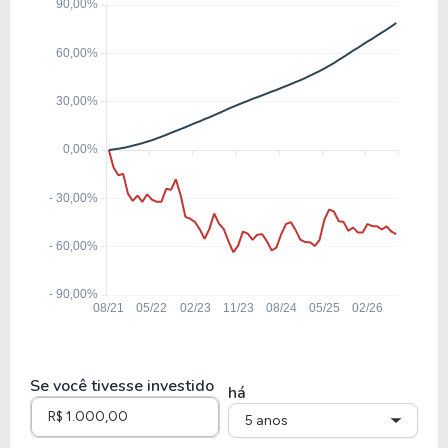
12,53
1,58
12,63%
5,47%
RENT3
16,50
1,86
11,30%
5,65%
SMFT3
5,01
0,93
18,60%
12,51
CYRE3
9,12
6,29
68,95%
13,88
CURY3
Se você tivesse investido
há
5 anos