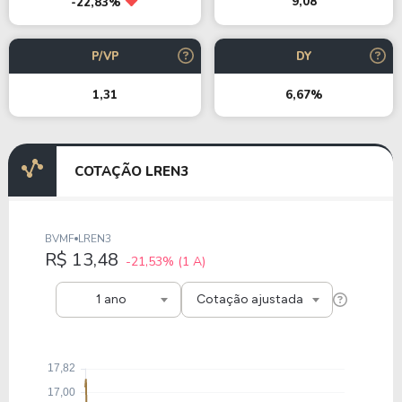
9,08
-22,83%
P/VP
DY
1,31
6,67%
COTAÇÃO LREN3
BVMF
LREN3
R$ 13,48
-21,53%
(1 A)
1 ano
Cotação ajustada