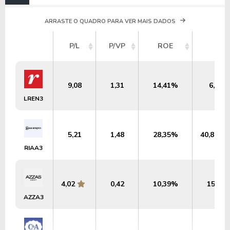
ARRASTE O QUADRO PARA VER MAIS DADOS
P/L
P/VP
ROE
DY
9,08
1,31
14,41%
6,67%
LREN3
5,21
1,48
28,35%
40,89%
RIAA3
4,02
0,42
10,39%
15,29
AZZA3