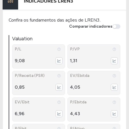
INDICADORES
LREN3
Confira os fundamentos das ações de LREN3.
Comparar indicadores
Valuation
P/L
P/VP
9,08
1,31
P/Receita (PSR)
EV/Ebitda
0,85
4,05
EV/Ebit
P/Ebitda
6,96
4,43
P/Ebit
P/Ativo