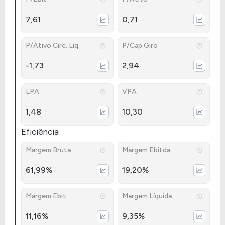
7,61
0,71
P/Ativo Circ. Liq.
P/Cap.Giro
-1,73
2,94
LPA
VPA
1,48
10,30
Eficiência
Margem Bruta
Margem Ebitda
61,99%
19,20%
Margem Ebit
Margem Líquida
11,16%
9,35%