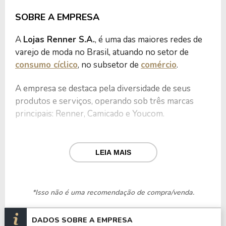
SOBRE A EMPRESA
A
Lojas Renner S.A.
, é uma das maiores redes de
varejo de moda no Brasil, atuando no setor de
consumo cíclico
, no subsetor de
comércio
.
A empresa se destaca pela diversidade de seus
produtos e serviços, operando sob três marcas
principais: Renner, Camicado e Youcom.
Além disso, a Renner possui uma divisão financeira,
a Realize CFI, que oferece soluções como o Meu
LEIA MAIS
Cartão, Cartão Renner, Saque Rápido, SOS Casa e
seguros, ampliando sua relação com os clientes.
*Isso não é uma recomendação de compra/venda.
Com mais de 600 lojas físicas espalhadas por todo o
Brasil e operações no Uruguai e na Argentina, além
DADOS SOBRE A EMPRESA
de sua plataforma de e-commerce, atendendo