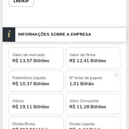
LREN3F
Entre seus diferenciais estão a fidelização de
clientes por meio da Realize CFI, a
diversificação de categorias de produtos e a
forte presença em todos os estados brasileiros
INFORMAÇÕES SOBRE A EMPRESA
e mercados estratégicos internacionais.
Valor de mercado
Valor de firma
Suas ações são negociadas na B3 sob os códigos
R$ 13,57 Bilhões
R$ 12,41 Bilhões
LREN3
e
LREN3F
no mercado fracionário.
História e Quando Foi Criada a Lojas
Patrimônio Líquido
Nº total de papeis
R$ 10,37 Bilhões
1,01 Bilhão
Renner
A Lojas Renner foi fundada em 1922, em Porto
Ativos
Ativo Circulante
R$ 19,11 Bilhões
R$ 11,28 Bilhões
Alegre, como parte do Grupo A.J. Renner, que
originalmente era voltado para a produção
industrial de tecidos.
Dívida Bruta
Dívida Líquida