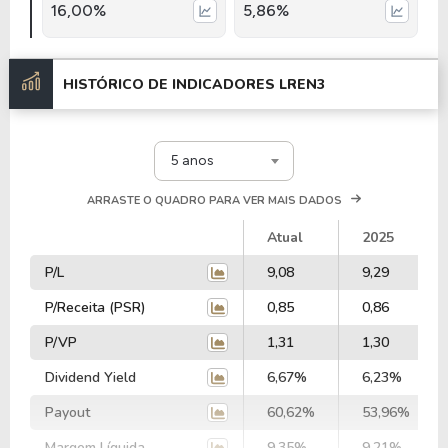
16,00%
5,86%
HISTÓRICO DE INDICADORES
LREN3
5 anos
ARRASTE O QUADRO PARA VER MAIS DADOS
Atual
2025
P/L
9,08
9,29
P/Receita (PSR)
0,85
0,86
P/VP
1,31
1,30
Dividend Yield
6,67%
6,23%
Payout
60,62%
53,96%
Margem Líquida
9,35%
9,21%