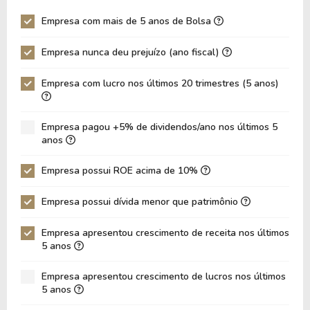
Giro Ativos
0,84
0,81
Empresa com mais de 5 anos de Bolsa
ROE
14,41%
13,94%
Empresa nunca deu prejuízo (ano fiscal)
ROIC
14,09%
14,21%
ROA
7,82%
7,43%
Empresa com lucro nos últimos 20 trimestres (5 anos)
Dívida Líquida / Ebitda
-0,38
-0,50
Dívida Líquida / Ebit
-0,65
-0,85
Empresa pagou +5% de dividendos/ano nos últimos 5
anos
Dívida Bruta / Patrimônio
0,07
0,04
Empresa possui ROE acima de 10%
Patrimônio / Ativos
0,54
0,53
Passivos / Ativos
0,46
0,47
Empresa possui dívida menor que patrimônio
Liquidez Corrente
1,69
1,69
Empresa apresentou crescimento de receita nos últimos
5 anos
CAGR Receitas 5 anos
16,00%
16,00%
CAGR Lucros 5 anos
5,86%
5,86%
Empresa apresentou crescimento de lucros nos últimos
5 anos