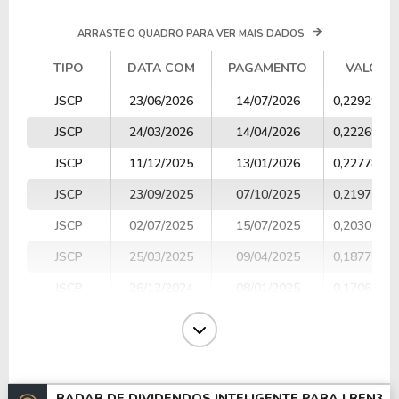
ARRASTE O QUADRO PARA VER MAIS DADOS
TIPO
DATA COM
PAGAMENTO
VALOR
TIPO
DATA COM
PAGAMENTO
VALOR
JSCP
23/06/2026
14/07/2026
0,2292990
JSCP
24/03/2026
14/04/2026
0,2226980
JSCP
11/12/2025
13/01/2026
0,2277840
JSCP
23/09/2025
07/10/2025
0,2197270
JSCP
02/07/2025
15/07/2025
0,2030270
JSCP
25/03/2025
09/04/2025
0,1877520
JSCP
26/12/2024
08/01/2025
0,1706210
Bonificação
11/12/2024
16/12/2024
0,1000000
JSCP
24/09/2024
08/10/2024
0,1687600
JSCP
25/06/2024
09/07/2024
0,1559190
RADAR DE DIVIDENDOS INTELIGENTE PARA
LREN3