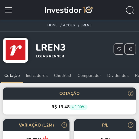
HOME
AÇÕES
LREN3
LREN3
LOJAS RENNER
Cotação
Indicadores
Checklist
Comparador
Dividendos
R
COTAÇÃO
R$ 13,48
0,00%
VARIAÇÃO (12M)
P/L