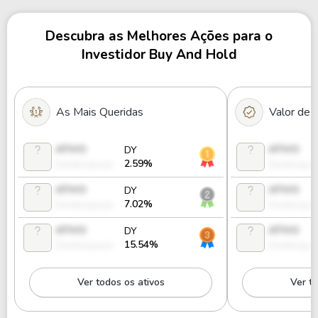
Descubra as Melhores Ações para o
Investidor Buy And Hold
As Mais Queridas
Valor de
ATIVO
ATIVO
DY
2.59%
Desbloquear
Desbloque
ATIVO
ATIVO
DY
7.02%
Desbloquear
Desbloque
ATIVO
ATIVO
DY
15.54%
Desbloquear
Desbloque
Ver todos os ativos
Ver to