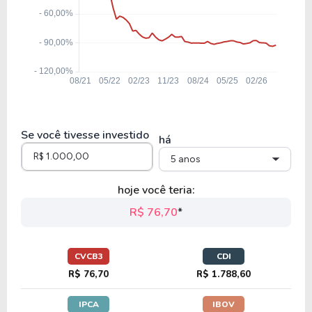
18,03
3,09
17,12%
5,46
WHRL4
8,72
1,60
18,40%
3,23
VIVA3
Se você tivesse investido
há
5 anos
hoje você teria:
R$ 76,70
*
CVCB3
CDI
R$ 76,70
R$ 1.788,60
IPCA
IBOV