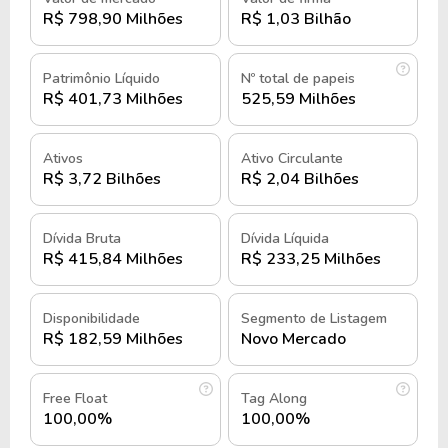
otimizar seus processos internos.
R$ 798,90 Milhões
R$ 1,03 Bilhão
As ações ordinárias da CVC são negociadas na B3
Patrimônio Líquido
Nº total de papeis
sob o ticker
CVCB3
e
CVCB3F
no mercado
R$ 401,73 Milhões
525,59 Milhões
fracionário.
História e quando foi criada a CVC
Ativos
Ativo Circulante
R$ 3,72 Bilhões
R$ 2,04 Bilhões
Brasil Operadora e Agência de
Viagens S.A.
Dívida Bruta
Dívida Líquida
R$ 415,84 Milhões
R$ 233,25 Milhões
A CVC foi fundada em 1972, na cidade de Santo
André, em São Paulo, por Carlos Vicente Cerchiari
Disponibilidade
Segmento de Listagem
e Guilherme Paulus, sendo que o nome da empresa
R$ 182,59 Milhões
Novo Mercado
deriva das iniciais de Carlos Vicente Cerchiari.
Nos primeiros anos, a CVC focou em oferecer
Free Float
Tag Along
pacotes de viagens rodoviárias para a classe
100,00%
100,00%
operária da região do ABC Paulista.