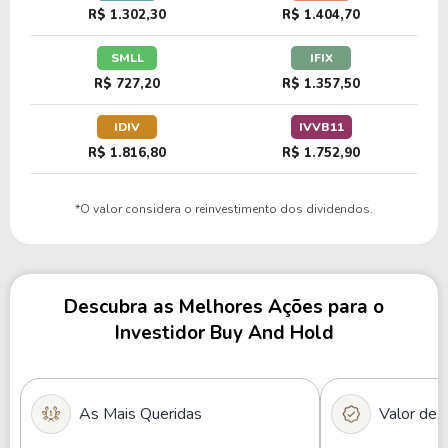
R$ 1.302,30
R$ 1.404,70
SMLL
IFIX
R$ 727,20
R$ 1.357,50
IDIV
IVVB11
R$ 1.816,80
R$ 1.752,90
*O valor considera o reinvestimento dos dividendos.
Descubra as Melhores Ações para o
Investidor Buy And Hold
As Mais Queridas
Valor de