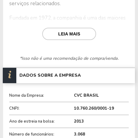
serviços relacionados.
Fundada em 1972, a companhia é uma das maiores
operadoras de turismo da América Latina, com
operações no Brasil e na Argentina.
LEIA MAIS
O portfólio de produtos e serviços da CVC inclui:
*Isso não é uma recomendação de compra/venda.
-
Pacotes Turísticos
: viagens nacionais e
internacionais, com opções personalizadas para
DADOS SOBRE A EMPRESA
diversos destinos.
-
Passagens Aéreas
: emissão de bilhetes para
Nome da Empresa:
CVC BRASIL
voos domésticos e internacionais.
CNPJ:
10.760.260/0001-19
-
Hospedagens
: reservas em hotéis, pousadas e
Ano de estreia na bolsa:
2013
resorts.
Número de funcionários:
3.068
-
Serviços complementares
: aluguel de carros,