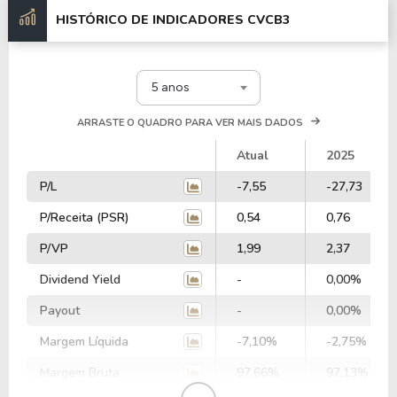
HISTÓRICO DE INDICADORES
CVCB3
5 anos
ARRASTE O QUADRO PARA VER MAIS DADOS
Atual
2025
P/L
-7,55
-27,73
P/Receita (PSR)
0,54
0,76
P/VP
1,99
2,37
Dividend Yield
-
0,00%
Payout
-
0,00%
Margem Líquida
-7,10%
-2,75%
Margem Bruta
97,66%
97,13%