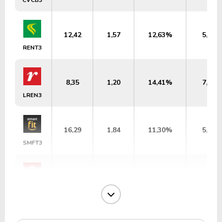
12,42
1,57
12,63%
5,52
RENT3
8,35
1,20
14,41%
7,26
LREN3
16,29
1,84
11,30%
5,72
SMFT3
4,97
0,93
18,60%
12,60
CYRE3