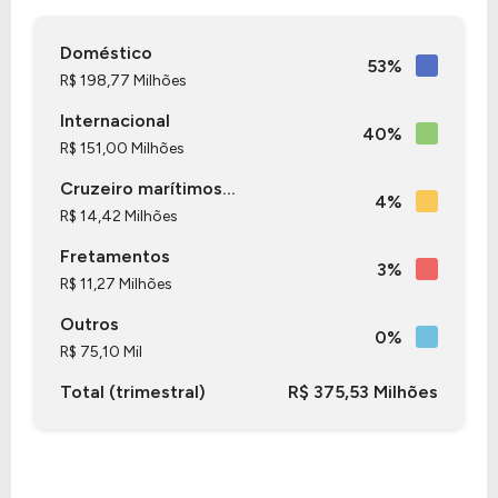
faturamento de R$ 1,49 Bilhão, que gerou um
prejuízo no valor de R$ -105,82 Milhões.
Doméstico
53%
R$ 198,77 Milhões
Quanto aos seus principais indicadores, a empresa
Internacional
possui um P/L de -7,55, um P/VP de 1,99 e nos
40%
R$ 151,00 Milhões
últimos 12 meses a empresa não pagou dividendos
Cruzeiro marítimos...
4%
R$ 14,42 Milhões
Fretamentos
3%
R$ 11,27 Milhões
Outros
0%
R$ 75,10 Mil
Total (trimestral)
R$ 375,53 Milhões