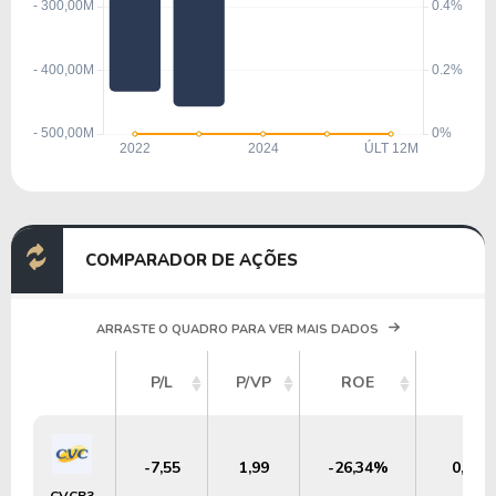
COMPARADOR DE AÇÕES
ARRASTE O QUADRO PARA VER MAIS DADOS
P/L
P/VP
ROE
DY
-7,55
1,99
-26,34%
0,00
CVCB3