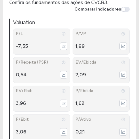
Confira os fundamentos das ações de CVCB3.
Comparar indicadores
Valuation
P/L
P/VP
-7,55
1,99
P/Receita (PSR)
EV/Ebitda
0,54
2,09
EV/Ebit
P/Ebitda
3,96
1,62
P/Ebit
P/Ativo
3,06
0,21