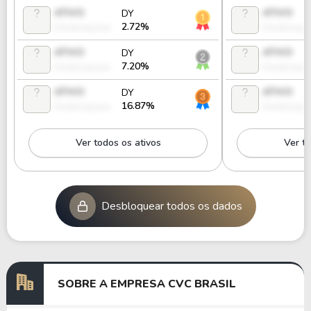
ATIVO
ATIVO
DY
2.72%
Desbloquear
Desbloque
ATIVO
ATIVO
DY
7.20%
Desbloquear
Desbloque
ATIVO
ATIVO
DY
16.87%
Desbloquear
Desbloque
Ver todos os ativos
Ver to
Desbloquear todos os dados
SOBRE A EMPRESA CVC BRASIL