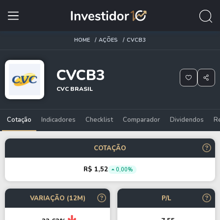
HOME
AÇÕES
CVCB3
CVCB3
CVC BRASIL
Cotação
Indicadores
Checklist
Comparador
Dividendos
R
COTAÇÃO
R$ 1,52
0,00%
VARIAÇÃO (12M)
P/L