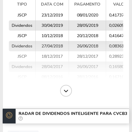
TIPO
DATA COM
PAGAMENTO
VALOR
TIPO
DATA COM
PAGAMENTO
VALOR
JSCP
23/12/2019
08/01/2020
0,41737700
Dividendos
30/04/2019
28/05/2019
0,02609900
JSCP
10/12/2018
20/12/2018
0,41647800
Dividendos
27/04/2018
26/06/2018
0,08361800
JSCP
18/12/2017
28/12/2017
0,28923400
Dividendos
28/04/2017
26/06/2017
0,16580600
JSCP
08/12/2016
28/12/2016
0,16710000
JSCP
26/04/2016
22/06/2016
0,74150000
JSCP
18/12/2015
30/12/2015
0,11460000
Dividendos
15/04/2015
11/05/2015
0,63130000
RADAR DE DIVIDENDOS INTELIGENTE PARA
CVCB3