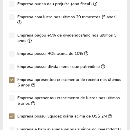
Empresa nunca deu prejuízo (ano fiscal)
ROIC
25,04%
26,89%
ROA
-2,84%
-1,09%
Empresa com lucro nos últimos 20 trimestres (5 anos)
Dívida Líquida / Ebitda
0,47
0,18
Dívida Líquida / Ebit
0,89
0,34
Empresa pagou +5% de dividendos/ano nos últimos 5
anos
Dívida Bruta / Patrimônio
1,04
0,83
Empresa possui ROE acima de 10%
Patrimônio / Ativos
0,11
0,13
Passivos / Ativos
0,89
0,87
Empresa possui dívida menor que patrimônio
Liquidez Corrente
0,73
0,78
Empresa apresentou crescimento de receita nos últimos
5 anos
CAGR Receitas 5 anos
18,96%
18,96%
CAGR Lucros 5 anos
-
0,00%
Empresa apresentou crescimento de lucros nos últimos
5 anos
Empresa possui liquidez diária acima de US$ 2M
Empresa é bem avaliada pelos usuários do Investidor10