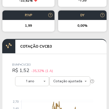
-7,55
-33,62%
P/VP
DY
1,99
0,00%
COTAÇÃO CVCB3
BVMF
CVCB3
R$ 1,52
-35,32%
(1 A)
1 ano
Cotação ajustada