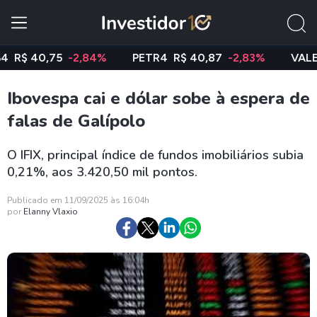
$ 40,75
-2,84%
PETR4
R$ 40,87
-2,83%
VALE3
R
Ibovespa cai e dólar sobe à espera de
falas de Galípolo
O IFIX, principal índice de fundos imobiliários subia
0,21%, aos 3.420,50 mil pontos.
Publicado em 11/09/2025 às 16:04h
por
Elanny Vlaxio