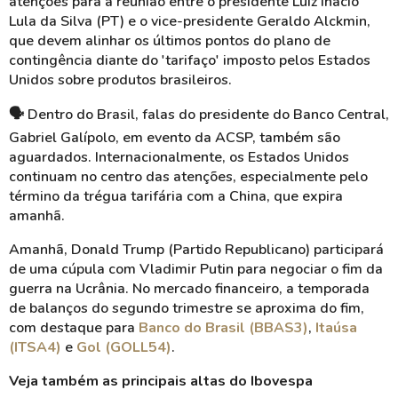
atenções para a reunião entre o presidente Luiz Inácio
Lula da Silva (PT) e o vice-presidente Geraldo Alckmin,
que devem alinhar os últimos pontos do plano de
contingência diante do 'tarifaço' imposto pelos Estados
Unidos sobre produtos brasileiros.
🗣️
Dentro do Brasil, falas do presidente do Banco Central,
Gabriel Galípolo, em evento da ACSP, também são
aguardados. Internacionalmente, os Estados Unidos
continuam no centro das atenções, especialmente pelo
término da trégua tarifária com a China, que expira
amanhã.
Amanhã, Donald Trump (Partido Republicano) participará
de uma cúpula com Vladimir Putin para negociar o fim da
guerra na Ucrânia. No mercado financeiro, a temporada
de balanços do segundo trimestre se aproxima do fim,
com destaque para
Banco do Brasil (BBAS3)
,
Itaúsa
(ITSA4)
e
Gol (GOLL54)
.
Veja também as principais altas do Ibovespa