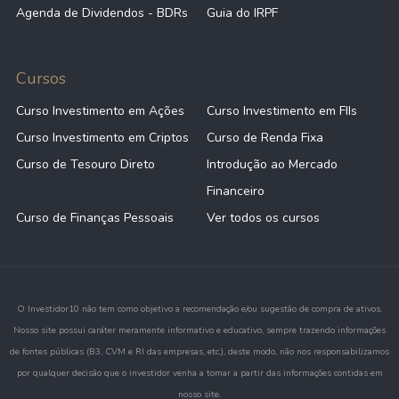
Agenda de Dividendos - BDRs
Guia do IRPF
Cursos
Curso Investimento em Ações
Curso Investimento em FIIs
Curso Investimento em Criptos
Curso de Renda Fixa
Curso de Tesouro Direto
Introdução ao Mercado
Financeiro
Curso de Finanças Pessoais
Ver todos os cursos
O Investidor10 não tem como objetivo a recomendação e/ou sugestão de compra de ativos.
Nosso site possui caráter meramente informativo e educativo, sempre trazendo informações
de fontes públicas (B3, CVM e RI das empresas, etc.), deste modo, não nos responsabilizamos
por qualquer decisão que o investidor venha a tomar a partir das informações contidas em
nosso site.