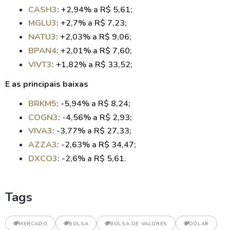
CASH3
: +2,94% a R$ 5,61;
MGLU3
: +2,7% a R$ 7,23;
NATU3
: +2,03% a R$ 9,06;
BPAN4
: +2,01% a R$ 7,60;
VIVT3
: +1,82% a R$ 33,52;
E as principais baixas
BRKM5
: -5,94% a R$ 8,24;
COGN3
: -4,56% a R$ 2,93;
VIVA3
: -3,77% a R$ 27,33;
AZZA3
: -2,63% a R$ 34,47;
DXCO3
: -2,6% a R$ 5,61.
Tags
MERCADO
BOLSA
BOLSA DE VALORES
DÓLAR