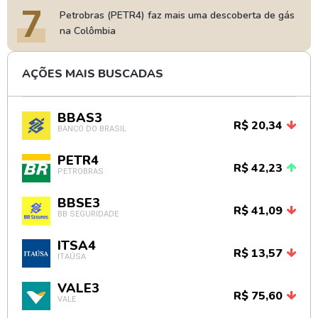
7
Petrobras (PETR4) faz mais uma descoberta de gás
na Colômbia
AÇÕES MAIS BUSCADAS
BBAS3
R$ 20,34
BANCO DO BRASIL
PETR4
R$ 42,23
PETROBRAS
BBSE3
R$ 41,09
BB SEGURIDADE
ITSA4
R$ 13,57
ITAÚSA
VALE3
R$ 75,60
VALE