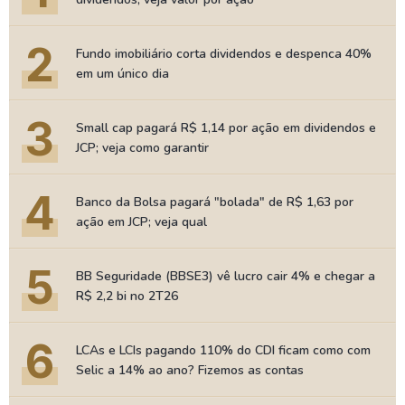
2
Fundo imobiliário corta dividendos e despenca 40%
em um único dia
3
Small cap pagará R$ 1,14 por ação em dividendos e
JCP; veja como garantir
4
Banco da Bolsa pagará "bolada" de R$ 1,63 por
ação em JCP; veja qual
5
BB Seguridade (BBSE3) vê lucro cair 4% e chegar a
R$ 2,2 bi no 2T26
6
LCAs e LCIs pagando 110% do CDI ficam como com
Selic a 14% ao ano? Fizemos as contas