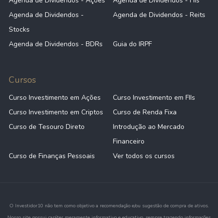
Agenda de Dividendos - Ações
Agenda de Dividendos - FIIs
Agenda de Dividendos -
Agenda de Dividendos - Reits
Stocks
Agenda de Dividendos - BDRs
Guia do IRPF
Cursos
Curso Investimento em Ações
Curso Investimento em FIIs
Curso Investimento em Criptos
Curso de Renda Fixa
Curso de Tesouro Direto
Introdução ao Mercado
Financeiro
Curso de Finanças Pessoais
Ver todos os cursos
O Investidor10 não tem como objetivo a recomendação e/ou sugestão de compra de ativos.
Nosso site possui caráter meramente informativo e educativo, sempre trazendo informações