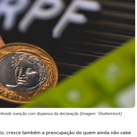
HASH11
Google
Dogecoin
GOLD11
Meta
Solana
XINA11
Coca-Cola
Cardano
Ver todos
Ver todos
Ver todos
nfundir isenção com dispensa da declaração (Imagem: Shutterstock)
, cresce também a preocupação de quem ainda não sabe