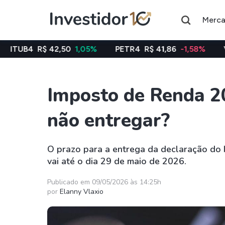
Merc
2,50
1,05%
PETR4
R$ 41,86
-1,58%
VALE3
R$ 76,
Imposto de Renda 2
Assuntos do momento
não entregar?
Índice
Commodity
Ibovespa
Petróleo
O prazo para a entrega da declaração d
vai até o dia 29 de maio de 2026.
Ações
FIIs
Taesa
XPML11
Publicado em 09/05/2026 às 14:25h
por
Elanny Vlaxio
Itausa
RECR11
Ambev
HGLG11