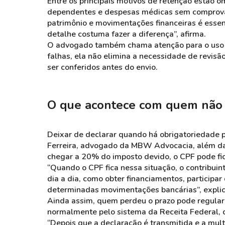
Entre os principais motivos de retenção estão 
dependentes e despesas médicas sem comprovaç
patrimônio e movimentações financeiras é essenc
detalhe costuma fazer a diferença”, afirma.
O advogado também chama atenção para o uso d
falhas, ela não elimina a necessidade de revis
ser conferidos antes do envio.
O que acontece com quem não
Deixar de declarar quando há obrigatoriedade 
Ferreira, advogado da MBW Advocacia, além da
chegar a 20% do imposto devido, o CPF pode fic
“Quando o CPF fica nessa situação, o contribui
dia a dia, como obter financiamentos, participar
determinadas movimentações bancárias”, explic
Ainda assim, quem perdeu o prazo pode regulari
normalmente pelo sistema da Receita Federal, 
“Depois que a declaração é transmitida e a multa