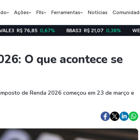
ado
Ações
FIIs
Ferramentas
Notícias
Comunidad
85
0,67%
BBAS3
R$ 21,07
0,38%
WEGE3
R$ 48,66
Pe
026: O que acontece se
Índice
Ação
Ação
Selic
BB Seguridade
Bradsaú
o Imposto de Renda 2026 começou em 23 de março e
ETFs
Stocks
Criptomo
BOVA11
Tesla
Bitcoin
IVVB11
Apple
Ethereum
SMAL11
Amazon
Binance C