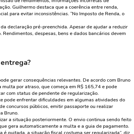
omissão de rendimentos, informações incorretas de
ão. Guilhermo destaca que a coerência entre renda,
ial para evitar inconsistências. “No Imposto de Renda, o
a declaração pré-preenchida. Apesar de ajudar a reduzir
ão. Rendimentos, despesas, bens e dados bancários devem
 entrega?
pode gerar consequências relevantes. De acordo com Bruno
 multa por atraso, que começa em R$ 165,74 e pode
ar com status de pendente de regularização.
nte pode enfrentar dificuldades em algumas atividades do
 de concursos públicos, emitir passaporte ou realizar
a Bruno.
zar a situação posteriormente. O envio continua sendo feito
que gera automaticamente a multa e a guia de pagamento.
 é quitada, a situação fiscal costuma ser regularizada”, diz