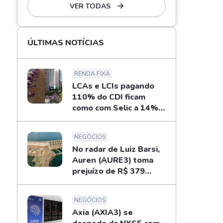
VER TODAS
ÚLTIMAS NOTÍCIAS
RENDA FIXA
LCAs e LCIs pagando
110% do CDI ficam
como com Selic a 14%
ao ano? Fizemos as
contas
NEGÓCIOS
No radar de Luiz Barsi,
Auren (AURE3) toma
prejuízo de R$ 379
milhões no 2T26
NEGÓCIOS
Axia (AXIA3) se