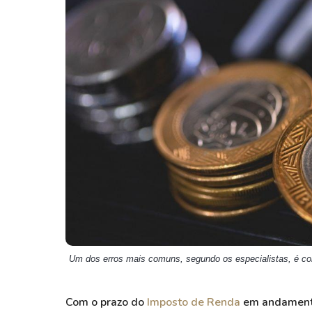
Weg
XPLG11
Klabin
KNRI11
Petrobrás
KNCR11
Ver todos
Ver todos
Um dos erros mais comuns, segundo os especialistas, é co
Com o prazo do
Imposto de Renda
em andamento