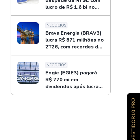
despede da NYSE com
lucro de R$ 1,6 bi no
2T26; entenda
NEGÓCIOS
Brava Energia (BRAV3)
lucra R$ 871 milhões no
2T26, com recordes do
ouro negro
NEGÓCIOS
Engie (EGIE3) pagará
R$ 770 mi em
dividendos após lucrar
R$ 694 mi no 2T26
INVESTIDOR10 PRO