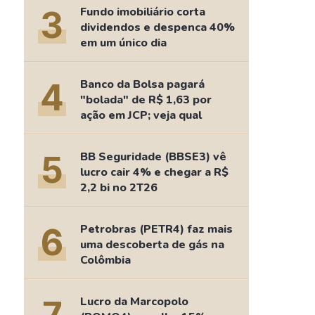
Comparador de Ativos
3
Fundo imobiliário corta
As Ações Mais Buscadas
dividendos e despenca 40%
em um único dia
Guia do Iniciante
4
Banco da Bolsa pagará
"bolada" de R$ 1,63 por
ação em JCP; veja qual
5
BB Seguridade (BBSE3) vê
lucro cair 4% e chegar a R$
2,2 bi no 2T26
6
Petrobras (PETR4) faz mais
uma descoberta de gás na
Colômbia
Lucro da Marcopolo