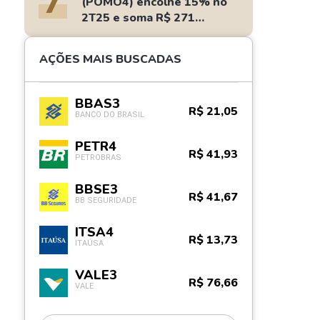
7
(POMO4) encolhe 15% no
2T25 e soma R$ 271
milhões
AÇÕES MAIS BUSCADAS
BBAS3
R$ 21,05
BANCO DO BRASIL
PETR4
R$ 41,93
PETROBRAS
BBSE3
R$ 41,67
BB SEGURIDADE
ITSA4
R$ 13,73
ITAÚSA
VALE3
R$ 76,66
VALE