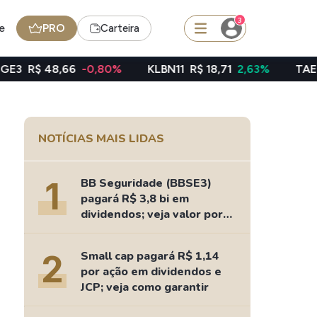
3
e
PRO
Carteira
-0,80%
KLBN11
R$ 18,71
2,63%
TAEE11
R$ 40,06
squisar
NOTÍCIAS MAIS LIDAS
BDR
de
SpaceX
1
BB Seguridade (BBSE3)
pagará R$ 3,8 bi em
dividendos; veja valor por
ação
edas
Ideias
2
Small cap pagará R$ 1,14
Agenda de Dividendos
por ação em dividendos e
Radar do Dividendo Inteligente
JCP; veja como garantir
oin - BNB
Carteiras Recomendadas