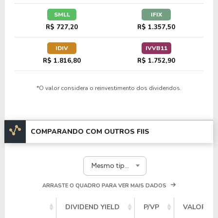
SMLL
IFIX
R$ 727,20
R$ 1.357,50
IDIV
IVVB11
R$ 1.816,80
R$ 1.752,90
*O valor considera o reinvestimento dos dividendos.
COMPARANDO COM OUTROS FIIS
Mesmo tipo e segmento
ARRASTE O QUADRO PARA VER MAIS DADOS
DIVIDEND YIELD
P/VP
VALOR PA