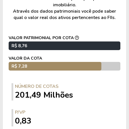
imobiliário.
cotas de fundos imobiliários, com exposição
Através dos dados patrimoniais você pode saber
complementar a ativos de crédito imobiliário e
qual o valor real dos ativos pertencentes ao FIIs.
instrumentos de liquidez.
A geração de receita decorria principalmente dos
VALOR PATRIMONIAL POR COTA
rendimentos distribuídos pelos fundos investidos,
R$ 8,76
além de receitas provenientes de ativos de
crédito imobiliário.
VALOR DA COTA
R$ 7,28
Os ativos estavam expostos a diferentes
segmentos do mercado imobiliário por meio dos
fundos investidos, incluindo lajes corporativas,
NÚMERO DE COTAS
logística, shoppings e recebíveis.
201,49 Milhões
Os ativos estavam distribuídos em diferentes
regiões do país, conforme a alocação dos fundos
P/VP
investidos na carteira.
0,83