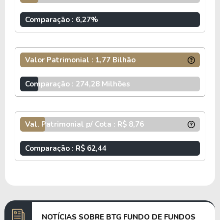
tipo Fundo de Fundos e do segmento
Títulos e
Valores Mobiliários
. O
BCFF11
possui
Comparação : 6,27%
atualmente um total de 201.491.024 cotas que
estão divididas entre 351.688 cotistas.
Valor Patrimonial : 1,77 Bilhão
O fundo BCFF11 cobra 0,15% a.a de taxa de
administração e possui atualmente um P/VP
Comparação : 274,28 Milhões
(preço sobre valor patrimonial) de 0.83 e um
Dividend Yeld acumulado nos últimos 12 meses
de 0%.
Val. Patrimonial p/ Cota : R$ 8,76
Os fundos de fundos possuem como estratégia o
investimento em outros fundos.
Comparação : R$ 62,44
NOTÍCIAS SOBRE BTG FUNDO DE FUNDOS