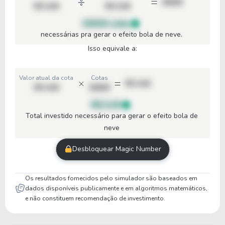
00000
R$ 0,00
R$ 0,00
00000 cotas
necessárias pra gerar o efeito bola de neve.
Isso equivale a:
Valor atual da cota
Cotas
R$ 0,00
R$ 0,00
00000
R$ 0,00
Total investido necessário para gerar o efeito bola de
neve
Desbloquear Magic Number
Os resultados fornecidos pelo simulador são baseados em
dados disponíveis publicamente e em algoritmos matemáticos,
e não constituem recomendação de investimento.