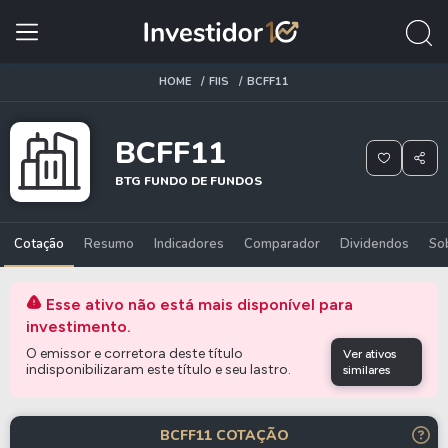
HOME
FIIS
BCFF11
BCFF11
BTG FUNDO DE FUNDOS
Cotação
Resumo
Indicadores
Comparador
Dividendos
So
Esse ativo não está mais disponível para
investimento.
O emissor e corretora deste título
Ver ativos
indisponibilizaram este título e seu lastro.
similares
BCFF11 COTAÇÃO