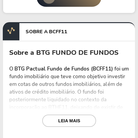
SOBRE A BCFF11
Sobre a BTG FUNDO DE FUNDOS
O
BTG Pactual Fundo de Fundos (BCFF11)
foi um
fundo imobiliário que teve como objetivo investir
em cotas de outros fundos imobiliários, além de
ativos de crédito imobiliário. O fundo foi
posteriormente liquidado no contexto da
incorporação ao BTHF11, deixando de existir de
forma independente.
LEIA MAIS
Classificado como
fundo de fundos (FOF)
, o
fundo investia em cotas de Fundos de