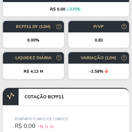
R$ 0,00
0,00%
BCFF11 DY (12M)
P/VP
0,83
0,00%
LIQUIDEZ DIÁRIA
VARIAÇÃO (12M)
R$ 4,13 M
-3,58%
COTAÇÃO BCFF11
BVMF
BTG FUNDO DE FUNDOS
R$ 0,00
-%
(1 A)