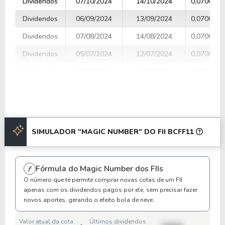
Dividendos
07/10/2024
14/10/2024
0,0700000
Dividendos
06/09/2024
13/09/2024
0,0700000
Dividendos
07/08/2024
14/08/2024
0,0700000
Dividendos
05/07/2024
12/07/2024
0,0700000
Dividendos
07/06/2024
14/06/2024
0,0700000
Dividendos
08/05/2024
15/05/2024
0,0700000
Dividendos
05/04/2024
12/04/2024
0,0770000
Dividendos
07/03/2024
14/03/2024
0,0725000
SIMULADOR "MAGIC NUMBER" DO FII BCFF11
Anterior
Próxima
Fórmula do Magic Number dos FIIs
O número que te permite comprar novas cotas de um FII
apenas com os dividendos pagos por ele, sem precisar fazer
novos aportes, gerando o efeito bola de neve.
Valor atual da cota
Últimos dividendos