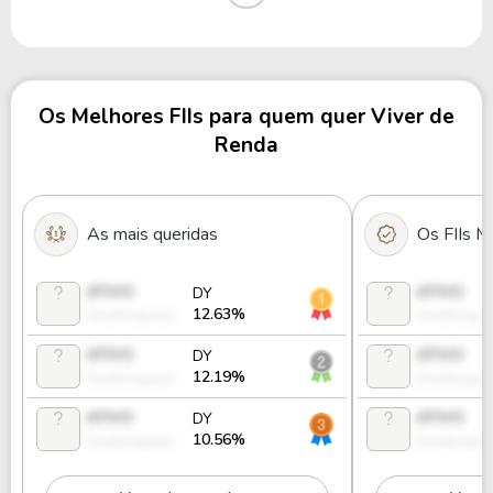
RBFF11
5.75%
0.81
246,8
Os Melhores FIIs para quem quer Viver de
OUFF11
0%
0.78
142,5
Renda
AQLL11
0%
0.45
136,9
As mais queridas
Os FIIs M
CRFF11
11.52%
0.8
56,88
ATIVO
ATIVO
DY
12.63%
Desbloquear
Desbloque
ATIVO
ATIVO
DY
12.19%
Desbloquear
Desbloque
ATIVO
ATIVO
DY
10.56%
Desbloquear
Desbloque