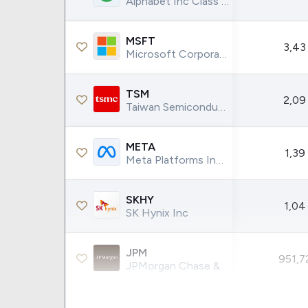
Alphabet Inc Class C (Google)
Weg
XPLG11
Klabin
KNRI11
MSFT
Petrobrás
KNCR11
3,43
Microsoft Corporation
Ver todos
Ver todos
TSM
2,09
Taiwan Semiconductor Manufacturing Co.
META
1,39
Meta Platforms Inc (Facebook)
SKHY
1,04
SK Hynix Inc
JPM
951,7
JPMorgan Chase & Co.
WMT