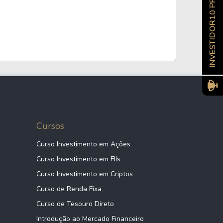
INVESTIDOR10 PRO
,87%
3,13%
Serviços
,04%
21,48%
Cuidados de Saúde
,00%
30,60%
Outros
,66%
9,80%
Cuidados de Saúde
Cursos
Curso Investimento em Ações
,57%
3,01%
Serviços
Curso Investimento em FIIs
Curso Investimento em Criptos
Curso de Renda Fixa
Consumo Não-
,39%
28,56%
Cíclico
Curso de Tesouro Direto
Introdução ao Mercado Financeiro