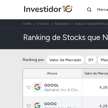
Merc
HOME
STOCKS
RANKINGS
NUNCA TIVERAM PREJU
Ranking de Stocks que N
Assuntos do momento
Índice
Commodity
Ranking por:
Valor de Mercado
DY
Mai
Ibovespa
Petróleo
Ativos
Valor de Merca
Ações
FIIs
GOOGL
Taesa
XPML11
4,28
Alphabet Inc A (Google)
Itausa
RECR11
Ambev
HGLG11
GOOG
4,28