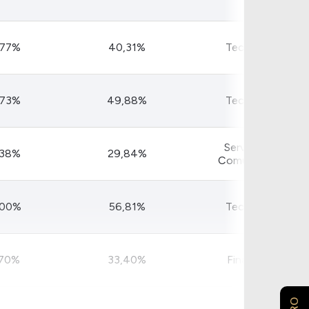
Comparador de Ativos
As Ações Mais Buscadas
Guia do Iniciante
,77%
40,31%
Tecnologia
,73%
49,88%
Tecnologia
Serviços de
,38%
29,84%
Comunicação
,00%
56,81%
Tecnologia
,70%
33,40%
Financeiro