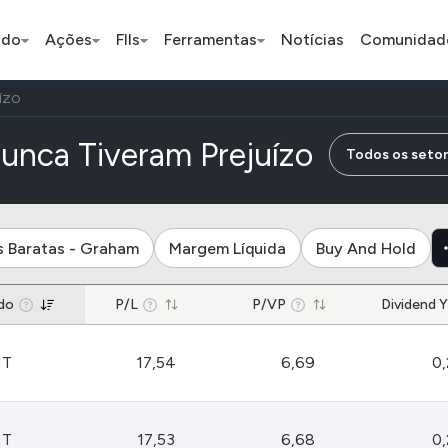
ado
Ações
FIIs
Ferramentas
Notícias
Comunidad
ÍZO
Pe
unca Tiveram Prejuízo
Todos os seto
Índice
Ação
Ação
s Baratas - Graham
Margem Líquida
Buy And Hold
Selic
BB Seguridade
Bradsaú
do
P/L
P/VP
Dividend Y
ETFs
Stocks
Criptomo
BOVA11
Tesla
Bitcoin
 T
17,54
6,69
0
IVVB11
Apple
Ethereum
SMAL11
Amazon
Binance C
 T
17,53
6,68
0