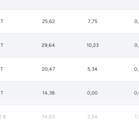
HASH11
Google
Dogecoin
GOLD11
Meta
Solana
XINA11
Coca-Cola
Cardano
 T
25,62
7,75
0
Ver todos
Ver todos
Ver todos
 T
29,64
10,23
0
 T
20,47
5,34
0
 T
14,38
0,00
0
2 B
14,63
2,54
1