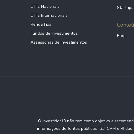
ORCL
368,5
ETFs Nacionais
Startups
Oracle Corporation
ETFs Internacionais
Conte
Renda Fixa
PG
340,1
Procter & Gamble Company
Fundos de Investimentos
Blog
Assessorias de Investimentos
HD
329,5
Home Depot Inc.
MRK
321,3
Merck & Co. Inc.
GS
306,3
Goldman Sachs Group Inc.
PM
O Investidor10 não tem como objetivo a recomenda
301,3
Philip Morris International Inc.
informações de fontes públicas (B3, CVM e RI das 