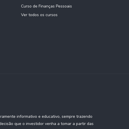
,56%
25,37%
Tecnologia
Curso de Finanças Pessoais
Ver todos os cursos
Consumo Não-
,98%
18,44%
Cíclico
,79%
8,41%
Serviços
,58%
13,59%
Cuidados de Saúde
,66%
31,68%
Financeiro
Consumo Não-
eramente informativo e educativo, sempre trazendo
,05%
25,92%
Cíclico
ecisão que o investidor venha a tomar a partir das