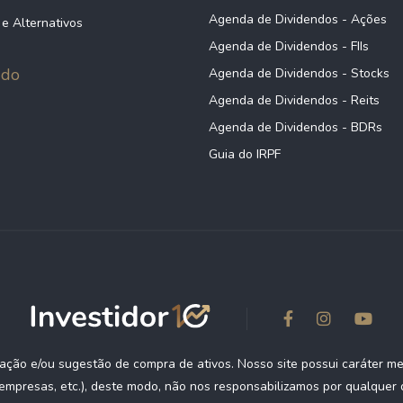
9 B
21,57
8,56
1
Agenda de Dividendos - Ações
 e Alternativos
Agenda de Dividendos - FIIs
údo
Agenda de Dividendos - Stocks
0 B
21,20
6,26
2
Agenda de Dividendos - Reits
Agenda de Dividendos - BDRs
Guia do IRPF
2 B
23,52
23,75
2
5 B
35,97
7,00
2
2 B
14,61
2,49
1
ção e/ou sugestão de compra de ativos. Nosso site possui caráter m
0 B
27,33
-35,10
3
empresas, etc.), deste modo, não nos responsabilizamos por qualquer d