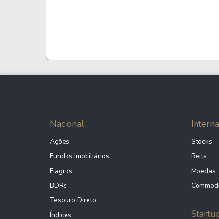
885,2
WALMART INC.
JNJ
618,4
Johnson & Johnson
TCEHY
549,1
Tencent Holdings Ltd ADR
ABBV
448,4
AbbVie Inc.
Nacional
Interna
Ações
Stocks
COST
421,9
Fundos Imobiliários
Reits
Costco Wholesale Corporation
Fiagros
Moedas
BDRs
Commodi
KO
374,4
The Coca-Cola Company
Tesouro Direto
Startu
Índices