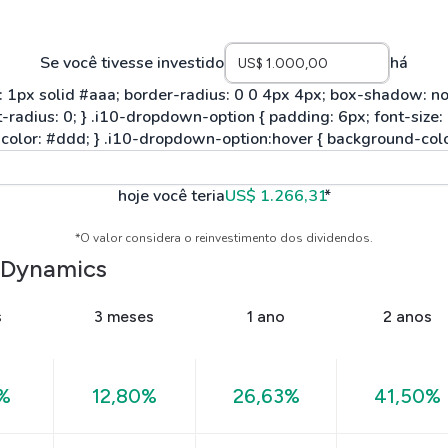
Se você tivesse investido
há
hoje você teria
US$ 1.266,31
*
*O valor considera o reinvestimento dos dividendos.
 Dynamics
s
3 meses
1 ano
2 anos
%
12,80%
26,63%
41,50%