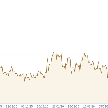
HASH11
Google
Dogecoin
GOLD11
Meta
Solana
XINA11
Coca-Cola
Cardano
Ver todos
Ver todos
Ver todos