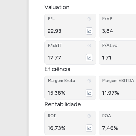
Valuation
P/L
P/VP
22,93
3,84
P/EBIT
P/Ativo
17,77
1,71
Eficiência
Margem Bruta
Margem EBITDA
15,38%
11,97%
Rentabilidade
ROE
ROA
16,73%
7,46%