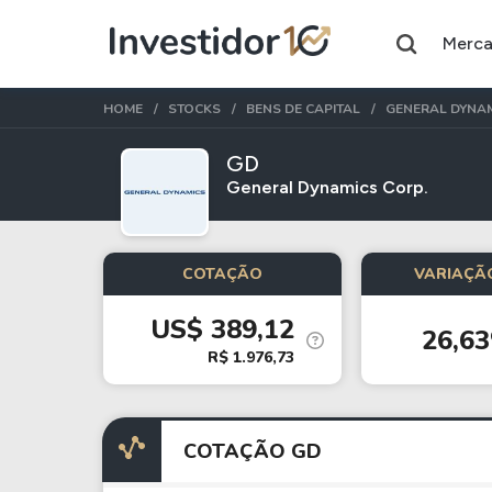
Merc
HOME
STOCKS
BENS DE CAPITAL
GENERAL DYNA
GD
General Dynamics Corp.
Assuntos do momento
Índice
Ação
COTAÇÃO
VARIAÇÃO
Ibovespa
Petrobras
US$ 389,12
26,6
Ações
FIIs
R$ 1.976,73
Taesa
XPML11
Itausa
RECR11
COTAÇÃO GD
Ambev
HGLG11