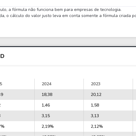
lculo, a fórmula não funciona bem para empresas de tecnologia.
 o cálculo do valor justo leva em conta somente a fórmula criada por
GD
5
2024
2023
49
18,38
20,12
2
1,46
1,58
3
3,15
3,13
7%
2,19%
2,12%