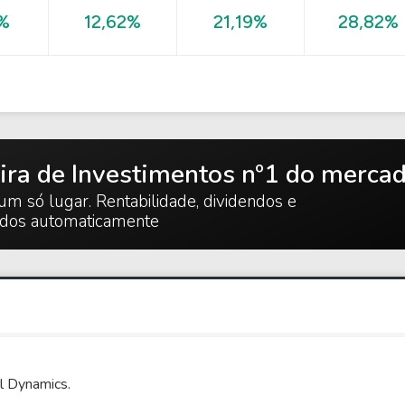
28,82%
%
12,62%
21,19%
ira de Investimentos nº1 do merca
um só lugar. Rentabilidade, dividendos e
ados automaticamente
l Dynamics.