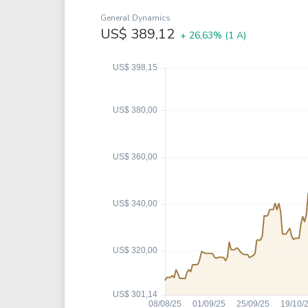
Weg
XPLG11
General Dynamics
Klabin
KNRI11
US$ 389,12
+ 26,63%
(1 A)
Petrobrás
KNCR11
Ver todos
Ver todos