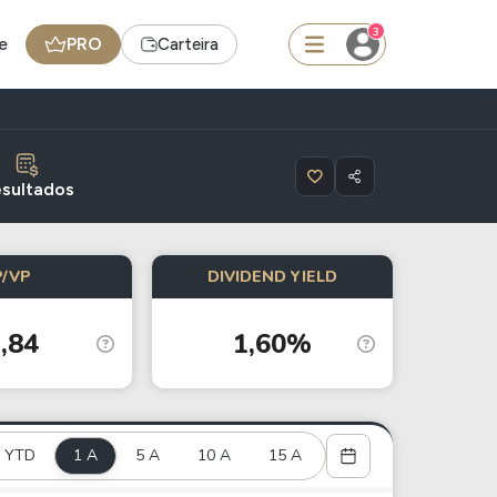
3
e
PRO
Carteira
squisar
sultados
Ferramenta
P/VP
DIVIDEND YIELD
Dividendos
,84
1,60%
edas
Ideias
Agenda de Dividendos
Radar do Dividendo Inteligente
YTD
1 A
5 A
10 A
15 A
oin - BNB
Carteiras Recomendadas