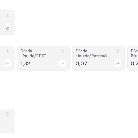
Dívida
Dívida
Dív
Líquida/EBIT
Líquida/Patrimôni
Bru
o
1,32
0,07
0,