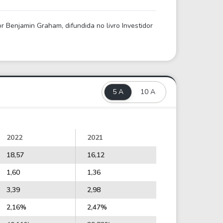
 Benjamin Graham, difundida no livro Investidor
5 A
10 A
2022
2021
18,57
16,12
1,60
1,36
3,39
2,98
2,16%
2,47%