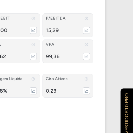
/EBIT
P/EBITDA
,00
15,29
A
VPA
,62
99,36
gem Líquida
Giro Ativos
18%
0,23
INVESTIDOR10 PRO