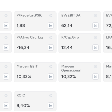
P/Receita (PSR)
EV/EBITDA
EV
1,88
62,14
72
P/Ativo Circ. Liq.
P/Cap.Giro
LP
-16,34
12,44
16
Margem EBIT
Margem
Mar
Operacional
10,33%
10,32%
8,
ROIC
9,40%