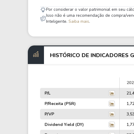
Por considerar o valor patrimonial em seu cá
Isso não é uma recomendação de compra/venda,
Inteligente.
Saiba mais
.
HISTÓRICO DE INDICADORES 
202
P/L
21,
P/Receita (PSR)
1,7
P/VP
3,5
Dividend Yield (DY)
1,7