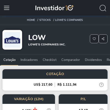
HOME
STOCKS
LOWE'S COMPANIES
LOW
LOWE'S COMPANIES INC.
Cotação
Indicadores
Checklist
Comparador
Dividendos
R
COTAÇÃO
US$ 217,60
R$ 1.111,94
VARIAÇÃO (12M)
P/L