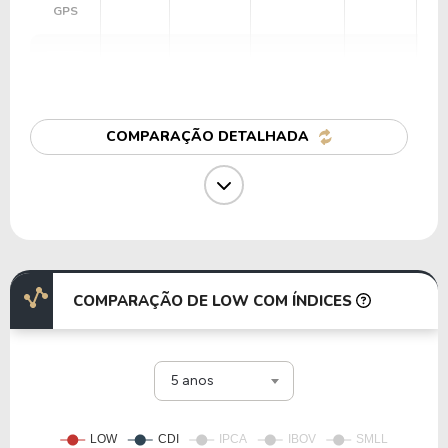
GPS
75,95
1,51
1,99%
1,80%
AAP
COMPARAÇÃO DETALHADA
13,90
2,51
18,09%
0,00%
URBN
32,19
-34,87
-108,32%
4,24%
WINA
COMPARAÇÃO DE LOW COM ÍNDICES
7,96
1,44
18,08%
1,17%
5 anos
ASO