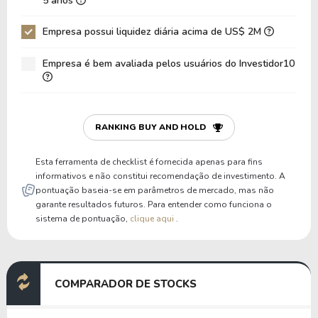
5 anos
Dívida Bruta / Patrimônio
-3,78
-2,31
Empresa possui liquidez diária acima de US$ 2M
Patrimônio / Ativos
-0,18
-0,33
Empresa é bem avaliada pelos usuários do Investidor10
Passivos / Ativos
1,18
1,33
Liquidez Corrente
1,08
1,09
P/Cap Giro
77,82
73,17
RANKING BUY AND HOLD
P/Ativo Circ Líq
-2,69
-3,17
Esta ferramenta de checklist é fornecida apenas para fins
informativos e não constitui recomendação de investimento. A
pontuação baseia-se em parâmetros de mercado, mas não
garante resultados futuros. Para entender como funciona o
sistema de pontuação,
clique aqui
.
COMPARADOR DE STOCKS