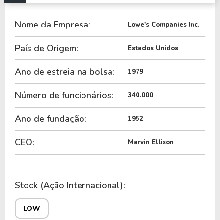
•
Serviços de instalação e suporte técnico.
Nome da Empresa:
A Lowe’s atua principalmente nos
Estados Unidos
,
Lowe's Companies Inc.
com forte presença no mercado de melhoria
País de Origem:
Estados Unidos
residencial.
Ano de estreia na bolsa:
1979
O desempenho da empresa é influenciado por
fatores como
ciclo imobiliário, renda do
Número de funcionários:
340.000
consumidor, taxas de juros, atividade de
reformas e condições macroeconômicas
.
Ano de fundação:
1952
As ações são negociadas na
NYSE sob o ticker
CEO:
Marvin Ellison
LOW
.
História e desenvolvimento
Stock (Ação Internacional):
A Lowe’s Companies Inc.
foi fundada em
1921
nos Estados Unidos
, inicialmente como uma
LOW
pequena loja de ferragens.