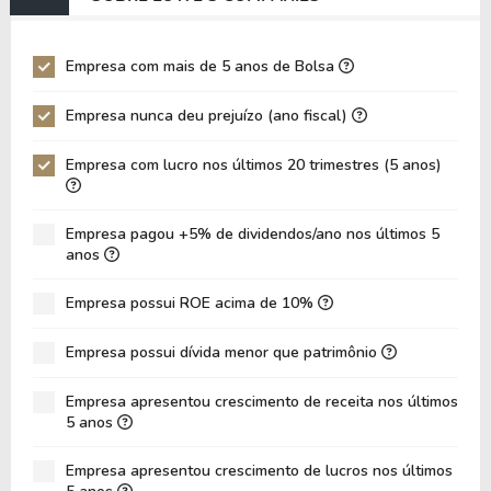
EV/EBIT
88,68
79,51
P/EBITDA
9,31
10,72
Empresa com mais de 5 anos de Bolsa
P/EBIT
11,30
12,71
Empresa nunca deu prejuízo (ano fiscal)
P/Ativo
2,14
3,13
Empresa com lucro nos últimos 20 trimestres (5 anos)
VPA
-17,74
-25,23
LPA
11,91
12,34
Empresa pagou +5% de dividendos/ano nos últimos 5
Giro de Ativos
0,38
0,43
anos
ROE
-67,11%
-48,89%
Empresa possui ROE acima de 10%
ROIC
12,41%
17,70%
Empresa possui dívida menor que patrimônio
ROA
12,29%
16,14%
Dívida Líquida / Patrimônio
-3,68
-2,19
Empresa apresentou crescimento de receita nos últimos
5 anos
Dívida Líquida / EBITDA
15,48
13,11
Empresa apresentou crescimento de lucros nos últimos
Dívida Líquida / EBIT
21,21
16,70