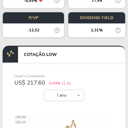
17,48
-6,49%
P/VP
DIVIDEND YIELD
-12,52
2,31%
COTAÇÃO LOW
Lowe's Companies
US$ 217,60
-6,49%
(1 A)
1 ano