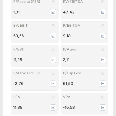
P/Receita (PSR)
EV/EBITDA
1,31
47,42
EV/EBIT
P/EBITDA
59,33
9,18
P/EBIT
P/Ativo
11,25
2,11
P/Ativo Circ. Liq.
P/Cap.Giro
-2,76
61,50
LPA
VPA
11,88
-16,58