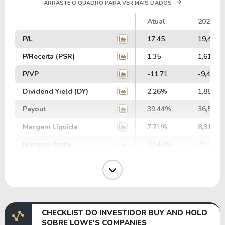
ARRASTE O QUADRO PARA VER MAIS DADOS
Atual
2025
P/L
17,45
19,42
P/Receita (PSR)
1,35
1,61
P/VP
-11,71
-9,49
Dividend Yield (DY)
2,26%
1,88%
Payout
39,44%
36,51%
Margem Líquida
7,71%
8,31%
Margem Bruta
33,47%
33,32%
Margem Operacional
11,77%
12,51%
Margem EBIT
8,36%
10,05%
Margem EBITDA
11,45%
12,81%
CHECKLIST DO INVESTIDOR BUY AND HOLD
EV/EBITDA
64,72
62,41
SOBRE LOWE'S COMPANIES