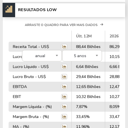
RESULTADOS LOW
ARRASTE O QUADRO PARA VER MAIS DADOS
#
Últ. 12M
2026
Receita Total - US$
88,44 Bilhões
86,29 Bil
anual
5 anos
Lucro Operacional - US$
10,21 Bilhões
10,15 Bil
Lucro Líquido - US$
6,64 Bilhões
6,66 Bilhõ
Lucro Bruto - US$
29,44 Bilhões
28,88 Bil
EBITDA
12,65 Bilhões
12,47 Bil
EBIT
10,32 Bilhões
10,27 Bil
Margem Líquida - (%)
7,87%
8,05%
Margem Bruta - (%)
33,45%
33,47%
MA - (%)
11,96%
12,17%