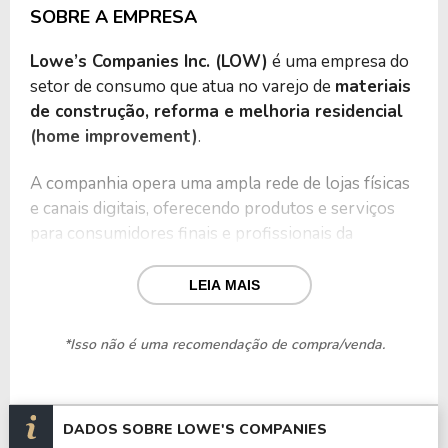
SOBRE A EMPRESA
Lowe’s Companies Inc. (LOW)
é uma empresa do
setor de consumo que atua no varejo de
materiais
de construção, reforma e melhoria residencial
(home improvement)
.
A companhia opera uma ampla rede de lojas físicas
e canais digitais, oferecendo produtos e serviços
para consumidores finais e profissionais da
construção.
LEIA MAIS
Suas principais atividades incluem:
*Isso não é uma recomendação de compra/venda.
•
Venda de materiais de construção e reforma.
•
Produtos para casa, jardinagem, decoração e
manutenção.
•
Soluções para profissionais (Pro customers).
DADOS SOBRE LOWE'S COMPANIES