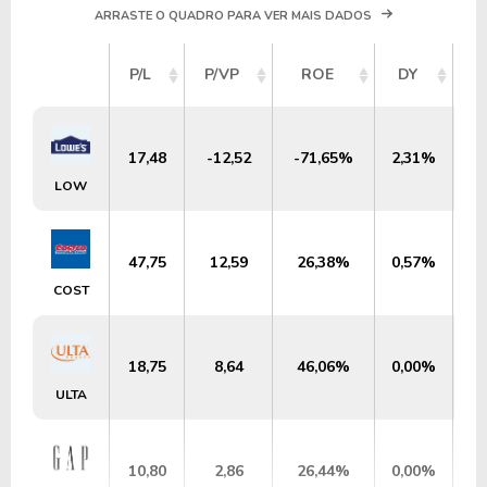
ARRASTE O QUADRO PARA VER MAIS DADOS
V
P/L
P/VP
ROE
DY
M
17,48
-12,52
-71,65%
2,31%
U
LOW
47,75
12,59
26,38%
0,57%
U
COST
18,75
8,64
46,06%
0,00%
U
ULTA
10,80
2,86
26,44%
0,00%