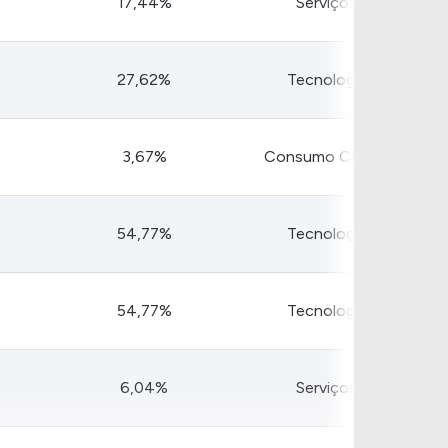
17,44%
Serviços
Comparador de Ativos
As Ações Mais Buscadas
Guia do Iniciante
27,62%
Tecnologia
3,67%
Consumo Cíclico
54,77%
Tecnologia
54,77%
Tecnologia
6,04%
Serviços