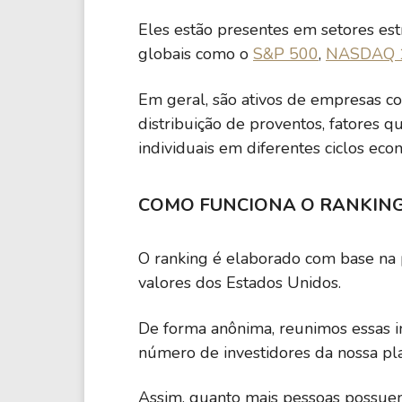
NFLX
21,99
Eles estão presentes em setores es
Netflix INC.
globais como o
S&P 500
,
NASDAQ 
KO
26,16
Em geral, são ativos de empresas co
The Coca-Cola Company
distribuição de proventos, fatores q
individuais em diferentes ciclos eco
CVX
18,48
Chevron Corporation
COMO FUNCIONA O RANKIN
ORCL
21,57
Oracle Corporation
O ranking é elaborado com base na 
valores dos Estados Unidos.
V
30,35
Visa Inc.
De forma anônima, reunimos essas i
número de investidores da nossa pl
PEP
18,07
Pepsico Inc. (Pepsi)
Assim, quanto mais pessoas possuem