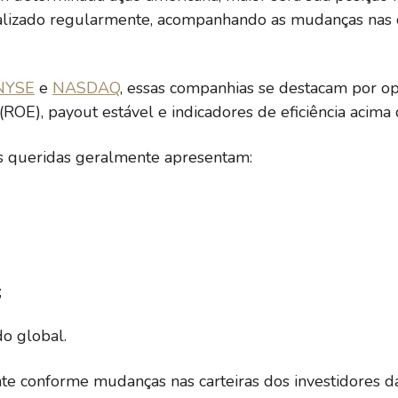
ualizado regularmente, acompanhando as mudanças nas ca
2,54
2,63%
33,40%
NYSE
e
NASDAQ
, essas companhias se destacam por o
1,47
1,90%
27,79%
ROE), payout estável e indicadores de eficiência acima 
s queridas geralmente apresentam:
1,55
2,58%
11,83%
-147,96
2,15%
31,62%
;
4,55
3,60%
-19,79%
do global.
te conforme mudanças nas carteiras dos investidores da
0,00
1,97%
24,09%