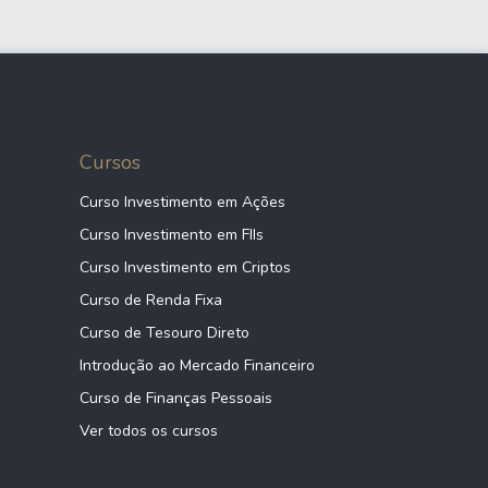
13,33%
Bens de Capital
16,94%
Serviços
Cursos
34,99%
Saúde
Curso Investimento em Ações
Curso Investimento em FIIs
32,40%
Utilidades
Curso Investimento em Criptos
Curso de Renda Fixa
Curso de Tesouro Direto
49,88%
Tecnologia
Introdução ao Mercado Financeiro
Curso de Finanças Pessoais
18,14%
Financeiro
Ver todos os cursos