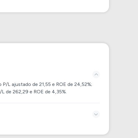
30,10%
Bens de Capital
38,85%
Tecnologia
3,01%
Serviços
o P/L ajustado de 21,55 e ROE de 24,52%;
P/L de 262,29 e ROE de 4,35%.
-4,48%
Tecnologia
11,64%
Serviços