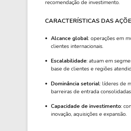
recomendação de investimento.
MMM
30,58
CARACTERÍSTICAS DAS AÇÕ
3M Company
PG
Alcance global
: operações em múl
21,20
Procter & Gamble Company
clientes internacionais.
XOM
Escalabilidade
: atuam em segmen
19,49
Exxon Mobil Corporation
base de clientes e regiões atendid
NVDA
Dominância setorial
: líderes de
29,92
NVIDIA Corporation
barreiras de entrada consolidadas
ABBV
Capacidade de investimento
: co
71,07
AbbVie Inc.
inovação, aquisições e expansão.
AMD
158,70