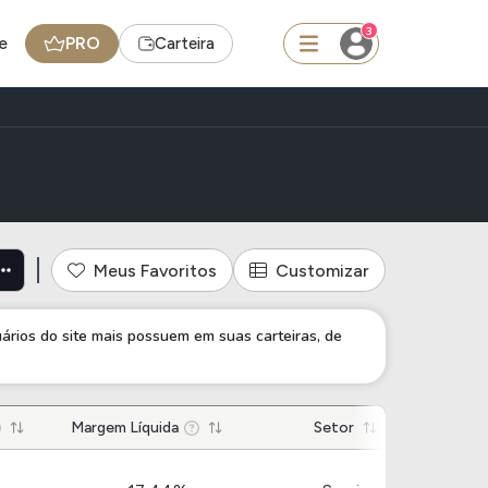
3
e
PRO
Carteira
squisar
FII
Meus Favoritos
Customizar
TRXF11
uários do site mais possuem em suas carteiras, de
edas
Ideias
Agenda de Dividendos
Radar do Dividendo Inteligente
Margem Líquida
Setor
oin - BNB
Carteiras Recomendadas