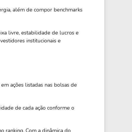
28,22%
Serviços
nergia, além de compor benchmarks
Consumo Não-
28,56%
a livre, estabilidade de lucros e
Cíclico
estidores institucionais e
9,87%
Energia
25,37%
Tecnologia
em ações listadas nas bolsas de
50,78%
Serviços
ridade de cada ação conforme o
Consumo Não-
10,78%
Cíclico
no ranking. Com a dinâmica do