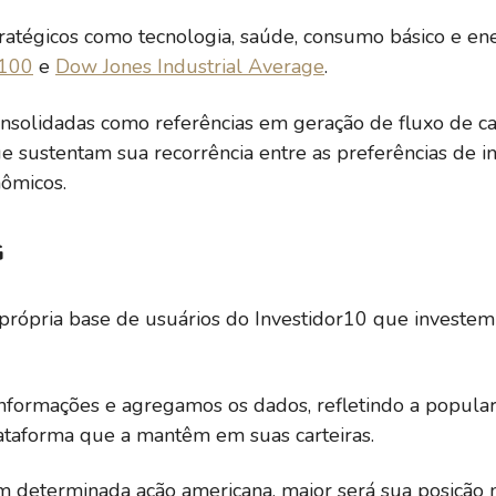
9,95
0,00%
28,22%
tratégicos como tecnologia, saúde, consumo básico e e
100
e
Dow Jones Industrial Average
.
9,77
3,24%
28,56%
nsolidadas como referências em geração de fluxo de caix
ue sustentam sua recorrência entre as preferências de inv
nômicos.
1,95
5,42%
9,87%
G
8,56
1,47%
25,37%
própria base de usuários do Investidor10 que investem 
19,49
0,61%
50,78%
nformações e agregamos os dados, refletindo a popula
ataforma que a mantêm em suas carteiras.
8,48
2,84%
10,78%
 determinada ação americana, maior será sua posição 