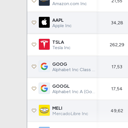
21,55
Weg
XPLG11
Amazon.com Inc
Klabin
KNRI11
Petrobrás
KNCR11
AAPL
34,28
Apple Inc
Ver todos
Ver todos
TSLA
262,29
Tesla Inc
GOOG
17,53
Alphabet Inc Class C (Google)
GOOGL
17,54
Alphabet Inc A (Google)
MELI
49,62
MercadoLibre Inc