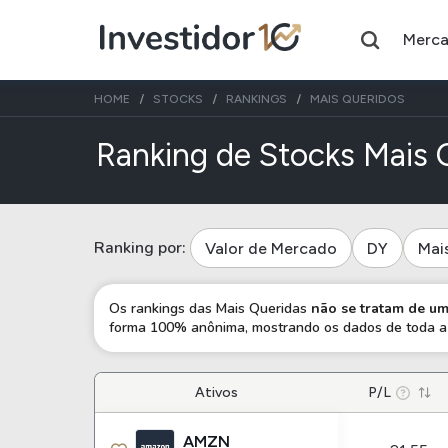
Merc
HOME
STOCKS
RANKINGS
MAIS QUERIDOS
Ranking de Stocks Mais 
Assuntos do momento
Índice
Índice
Ranking por:
Valor de Mercado
DY
Mai
Ibovespa
Selic
Os rankings das Mais Queridas
não se tratam de 
Ações
FIIs
forma 100% anônima, mostrando os dados de toda a 
Taesa
XPML11
Itausa
RECR11
Ativos
P/L
Ambev
HGLG11
AMZN