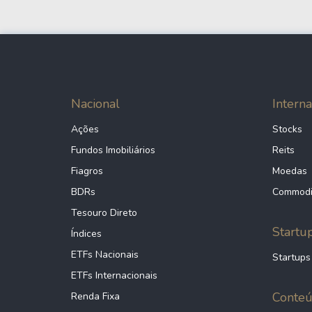
CAT
39,93
Caterpillar Inc.
T
7,36
AT&T Inc.
Nacional
Interna
LLY
40,46
Eli Lilly and Compay
Ações
Stocks
Fundos Imobiliários
Reits
NEE
19,57
Fiagros
Moedas
NextEra Energy Inc.
BDRs
Commodi
Tesouro Direto
TSM
29,64
Taiwan Semiconductor Manufacturing Co.
Startu
Índices
ETFs Nacionais
Startups
NU
22,24
ETFs Internacionais
Nu Holdings (NuBank)
Conte
Renda Fixa