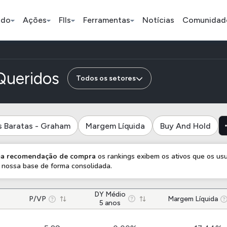
ado
Ações
FIIs
Ferramentas
Notícias
Comunidad
Pe
Queridos
Todos os setores
Índice
Ação
Ação
s Baratas - Graham
Margem Líquida
Buy And Hold
Bradesco
Petrobras
Axia
uma recomendação de compra
os rankings exibem os ativos que os us
ETFs
Stocks
Criptomo
nossa base de forma consolidada.
BOVA11
Tesla
Bitcoin
DY Médio
IVVB11
Apple
Ethereum
P/VP
Margem Líquida
5 anos
SMAL11
Amazon
Binance C