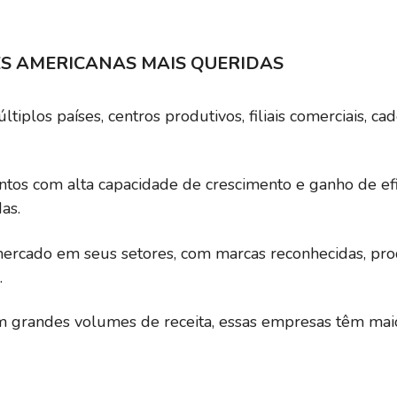
30,50
3,91%
11,90%
ES AMERICANAS MAIS QUERIDAS
tiplos países, centros produtivos, filiais comerciais, c
6,26
2,35%
18,44%
tos com alta capacidade de crescimento e ganho de e
2,46
6,71%
9,07%
as.
 mercado em seus setores, com marcas reconhecidas, pr
24,43
0,05%
62,97%
.
m grandes volumes de receita, essas empresas têm mai
0,00
4,57%
9,80%
12,33
0,00%
13,37%