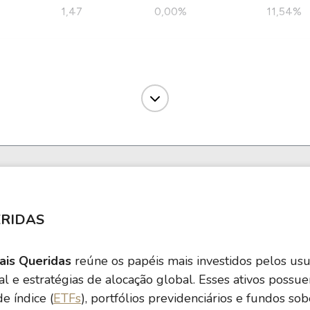
1,47
0,00%
11,54%
8,77
1,61%
3,13%
7,28
2,77%
21,48%
89,82
0,50%
46,34%
ERIDAS
7,75
0,69%
40,31%
is Queridas
reúne os papéis mais investidos pelos usu
nal e estratégias de alocação global. Esses ativos poss
4,16
0,71%
6,70%
e índice (
ETFs
), portfólios previdenciários e fundos sob