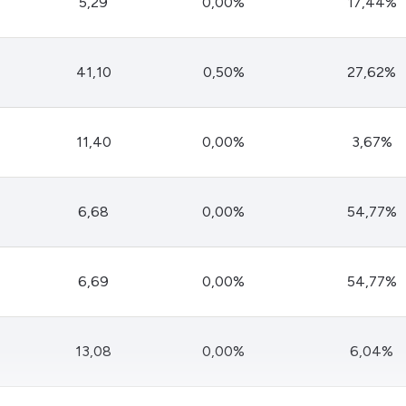
5,29
0,00%
17,44%
HASH11
Google
Dogecoin
GOLD11
Meta
Solana
XINA11
Coca-Cola
Cardano
41,10
0,50%
27,62%
Ver todos
Ver todos
Ver todos
11,40
0,00%
3,67%
6,68
0,00%
54,77%
6,69
0,00%
54,77%
13,08
0,00%
6,04%