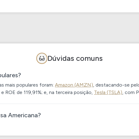
25,21
0,52%
30,10%
20,87
2,34%
38,85%
Dúvidas comuns
12,59
2,41%
3,01%
pulares?
as mais populares foram:
Amazon (AMZN)
, destacando-se pel
 e ROE de 119,91%; e, na terceira posição,
Tesla (TSLA)
, com 
12,60
0,00%
-4,48%
olsa Americana?
1,81
6,59%
11,64%