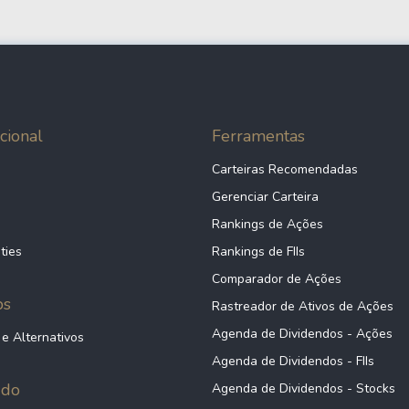
20,18
2,24%
13,33%
1,24
0,00%
16,94%
cional
Ferramentas
32,78
1,24%
34,99%
Carteiras Recomendadas
Gerenciar Carteira
2,67
1,83%
32,40%
Rankings de Ações
ties
Rankings de FIIs
Comparador de Ações
10,23
1,63%
49,88%
ps
Rastreador de Ativos de Ações
Agenda de Dividendos - Ações
 e Alternativos
5,62
0,00%
18,14%
Agenda de Dividendos - FIIs
údo
Agenda de Dividendos - Stocks