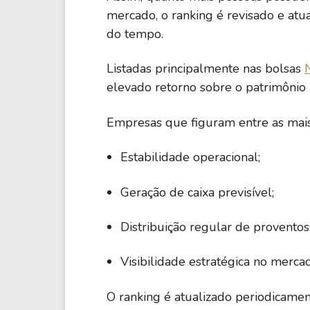
mercado, o ranking é revisado e at
JPM
14,63
do tempo.
JPMorgan Chase & Co.
Listadas principalmente nas bolsas
BAC
13,13
elevado retorno sobre o patrimônio (
Bank of America Corporation
Empresas que figuram entre as mai
PFE
18,75
Pfizer Inc.
Estabilidade operacional;
MCD
Geração de caixa previsível;
21,93
McDonald's Corporation
Distribuição regular de proventos
INTC
-41,54
Intel Corporation
Visibilidade estratégica no merca
BLK
O ranking é atualizado periodicamen
25,85
BlackRock Inc.