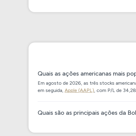
Advanced Micro Devices Inc.
ASML
51,25
ASML Holding N.V.
AVGO
62,42
Broadcom Inc.
COST
47,75
Costco Wholesale Corporation
Quais as ações americanas mais po
Em agosto de 2026, as três stocks american
TTWO
em seguida,
Apple (AAPL)
, com P/L de 34,28
-148,38
Take-Two Interactive Software Inc.
Quais são as principais ações da B
VZ
11,76
Verizon Communications Inc.