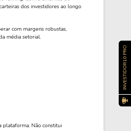
rteiras dos investidores ao longo
33,40%
Financeiro
perar com margens robustas,
27,79%
Financeiro
da média setorial.
INVESTIDOR10 PRO
11,83%
Cuidados de Saúde
C
31,62%
Serviços
-19,79%
Tecnologia
 plataforma. Não constitui
24,09%
Financeiro