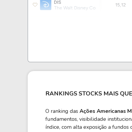
DIS
15,12
The Walt Disney Co
WMT
38,94
WALMART INC.
JNJ
29,40
Johnson & Johnson
MA
30,97
Mastercard Incorporated
RANKINGS STOCKS MAIS QU
MSFT
25,62
Microsoft Corporation
O ranking das
Ações Americanas Ma
NKE
fundamentos, visibilidade institucio
19,89
Nike INC
índice, com alta exposição a fundos d