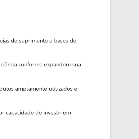
11,90%
Tecnologia
Consumo Não-
adeias de suprimento e bases de
18,44%
Cíclico
ficiência conforme expandem sua
9,07%
Energia
odutos amplamente utilizados e
62,97%
Tecnologia
or capacidade de investir em
9,80%
Cuidados de Saúde
C
13,37%
Tecnologia