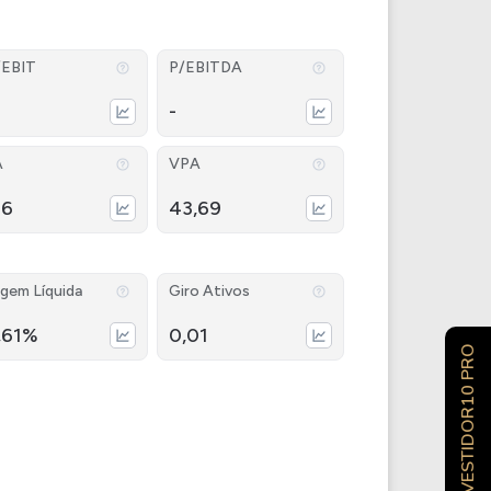
/EBIT
P/EBITDA
-
A
VPA
26
43,69
gem Líquida
Giro Ativos
,61%
0,01
INVESTIDOR10 PRO