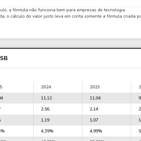
lculo, a fórmula não funciona bem para empresas de tecnologia.
 o cálculo do valor justo leva em conta somente a fórmula criada por
USB
5
2024
2023
2
84
11,12
11,04
9
7
2,56
2,14
2
5
1,19
1,07
1
3%
4,39%
4,99%
5