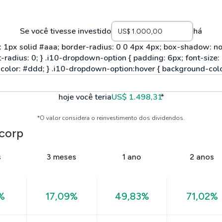
Se você tivesse investido
há
hoje você teria
US$ 1.498,31
*
*O valor considera o reinvestimento dos dividendos.
ncorp
s
3 meses
1 ano
2 anos
%
17,09%
49,83%
71,02%