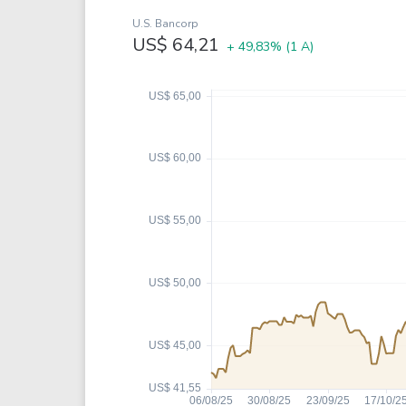
Weg
XPLG11
U.S. Bancorp
Klabin
KNRI11
US$ 64,21
+ 49,83%
(1 A)
Petrobrás
KNCR11
Ver todos
Ver todos