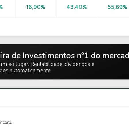
55,69%
%
16,90%
43,40%
ira de Investimentos nº1 do merca
um só lugar. Rentabilidade, dividendos e
ados automaticamente
ncorp.