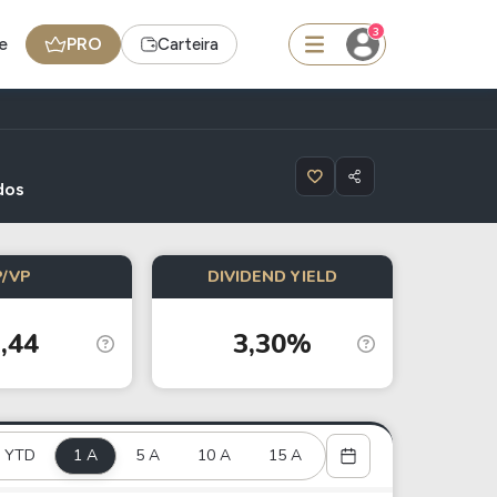
3
e
PRO
Carteira
squisar
dos
BDR
P/VP
DIVIDEND YIELD
de
SpaceX
,44
3,30%
edas
Ideias
Agenda de Dividendos
Radar do Dividendo Inteligente
YTD
1 A
5 A
10 A
15 A
oin - BNB
Carteiras Recomendadas