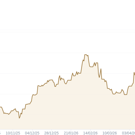
HASH11
Google
Dogecoin
GOLD11
Meta
Solana
XINA11
Coca-Cola
Cardano
Ver todos
Ver todos
Ver todos