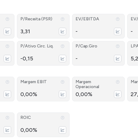
P/Receita (PSR)
EV/EBITDA
EV
3,31
-
-
P/Ativo Circ. Liq.
P/Cap.Giro
LP
-0,15
-
5,
Margem EBIT
Margem
Mar
Operacional
0,00%
0,00%
27
ROIC
0,00%