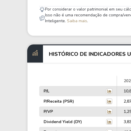
Por considerar o valor patrimonial em seu cá
Isso não é uma recomendação de compra/venda,
Inteligente.
Saiba mais
.
HISTÓRICO DE INDICADORES 
202
P/L
10,
P/Receita (PSR)
2,8
P/VP
1,2
Dividend Yield (DY)
3,8