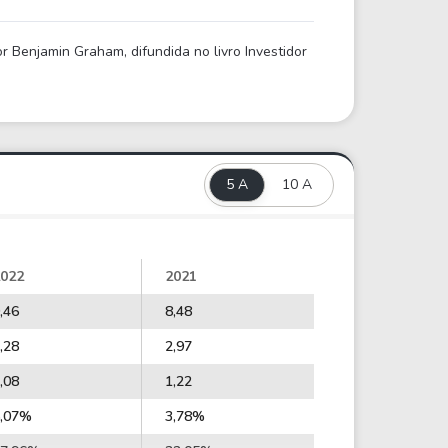
 Benjamin Graham, difundida no livro Investidor
5 A
10 A
022
2021
,46
8,48
,28
2,97
,08
1,22
,07%
3,78%