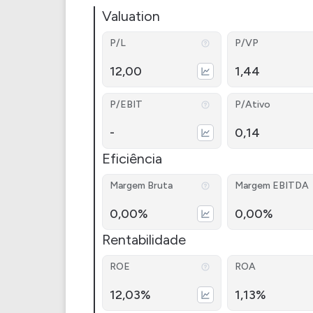
Valuation
P/L
P/VP
12,00
1,44
P/EBIT
P/Ativo
-
0,14
Eficiência
Margem Bruta
Margem EBITDA
0,00%
0,00%
Rentabilidade
ROE
ROA
12,03%
1,13%