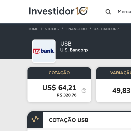
Merc
HOME
STOCKS
FINANCEIRO
U.S. BANCORP
USB
U.S. Bancorp
Assuntos do momento
Índice
Commodity
COTAÇÃO
VARIAÇÃO
Ibovespa
Petróleo
US$ 64,21
49,8
Ações
FIIs
R$ 328,76
Taesa
XPML11
Itausa
RECR11
COTAÇÃO USB
Ambev
HGLG11