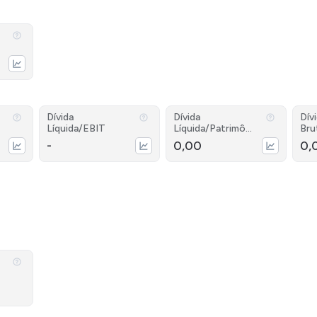
Dívida
Dívida
Dív
Líquida/EBIT
Líquida/Patrimôni
Bru
o
-
0,00
0,