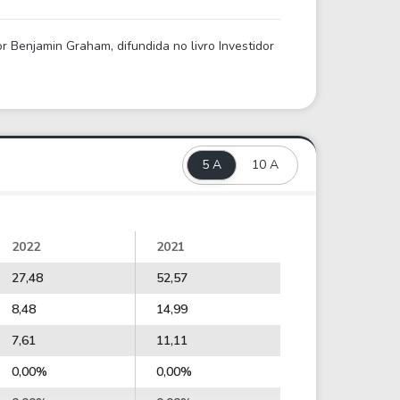
 Benjamin Graham, difundida no livro Investidor
5 A
10 A
2022
2021
27,48
52,57
8,48
14,99
7,61
11,11
0,00%
0,00%