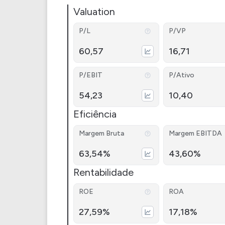
Valuation
P/L
P/VP
60,57
16,71
P/EBIT
P/Ativo
54,23
10,40
Eficiência
Margem Bruta
Margem EBITDA
63,54%
43,60%
Rentabilidade
ROE
ROA
27,59%
17,18%