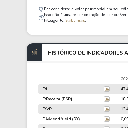
Por considerar o valor patrimonial em seu cá
Isso não é uma recomendação de compra/venda,
Inteligente.
Saiba mais
.
HISTÓRICO DE INDICADORES 
202
P/L
47,
P/Receita (PSR)
18,
P/VP
13,
Dividend Yield (DY)
0,0