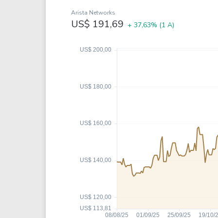
Weg
XPLG11
Arista Networks
Klabin
KNRI11
US$ 191,69
+ 37,63%
(1 A)
Petrobrás
KNCR11
Ver todos
Ver todos