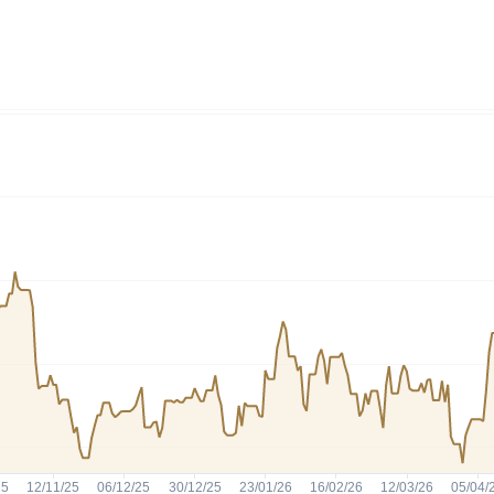
HASH11
Google
Dogecoin
GOLD11
Meta
Solana
XINA11
Coca-Cola
Cardano
Ver todos
Ver todos
Ver todos