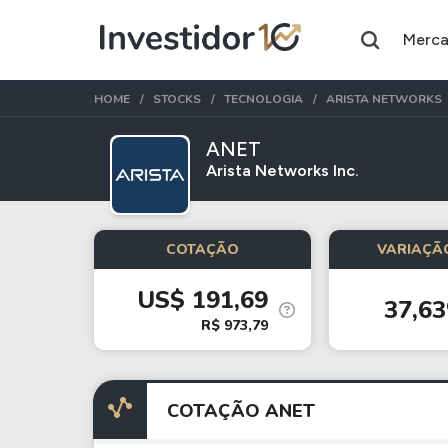
Merc
HOME
STOCKS
TECNOLOGIA
ARISTA NETWORKS
ANET
Arista Networks Inc.
Assuntos do momento
Índice
Ação
COTAÇÃO
VARIAÇÃO
Ibovespa
Petrobras
US$ 191,69
37,6
Ações
FIIs
R$ 973,79
Taesa
XPML11
Itausa
RECR11
COTAÇÃO ANET
Ambev
HGLG11