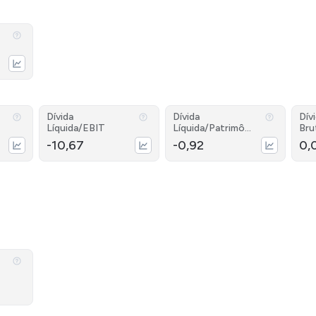
Dívida
Dívida
Dív
Líquida/EBIT
Líquida/Patrimôni
Bru
o
-10,67
-0,92
0,