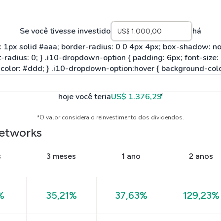
Se você tivesse investido
há
hoje você teria
US$ 1.376,29
*
*O valor considera o reinvestimento dos dividendos.
Networks
s
3 meses
1 ano
2 anos
%
35,21%
37,63%
129,23%