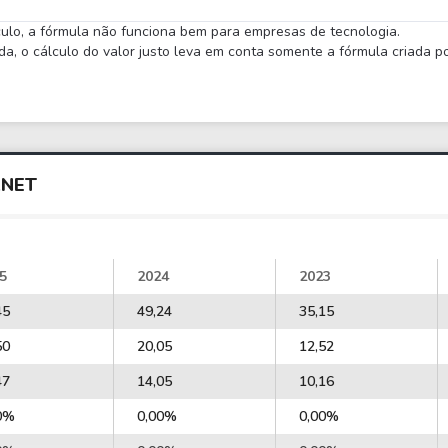
lculo, a fórmula não funciona bem para empresas de tecnologia.
 o cálculo do valor justo leva em conta somente a fórmula criada por
ANET
5
2024
2023
45
49,24
35,15
50
20,05
12,52
47
14,05
10,16
0%
0,00%
0,00%