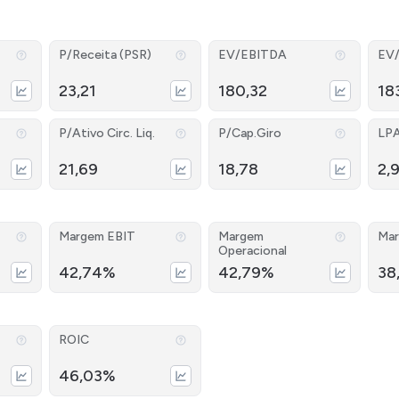
P/Receita (PSR)
EV/EBITDA
EV
23,21
180,32
18
P/Ativo Circ. Liq.
P/Cap.Giro
LP
21,69
18,78
2,
Margem EBIT
Margem
Mar
Operacional
42,74%
42,79%
38
ROIC
46,03%