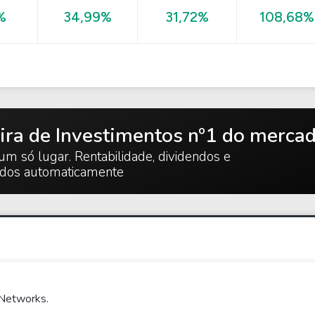
108,68%
%
34,99%
31,72%
ira de Investimentos nº1 do merca
um só lugar. Rentabilidade, dividendos e
ados automaticamente
 Networks.