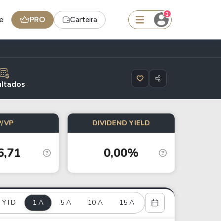
3
e
PRO
Carteira
squisar
ltados
Ferramenta
P/VP
DIVIDEND YIELD
Dividendos
6,71
0,00%
edas
Ideias
Agenda de Dividendos
Radar do Dividendo Inteligente
YTD
1 A
5 A
10 A
15 A
oin - BNB
Carteiras Recomendadas