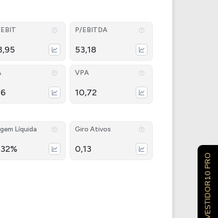
/EBIT
P/EBITDA
3,95
53,18
A
VPA
96
10,72
gem Líquida
Giro Ativos
,32%
0,13
INVESTIDOR10 PRO