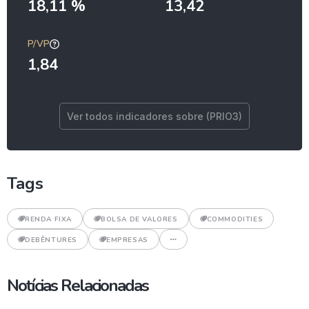
18,11 %
13,42
P/VP
1,84
Ver todos indicadores sobre (PRIO3)
Tags
RENDA FIXA
BOLSA DE VALORES
COMMODITIES
DEBÊNTURES
EMPRESAS
Notícias Relacionadas