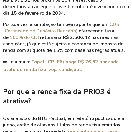
R$ 2.972,32
nos próximos 104 meses, caso o
debenturista carregue o investimento até o vencimento no
dia 15 de fevereiro de 2034.
Por sua vez, a simulação também aponta que um
CDB
(Certificado de Depósito Bancário)
oferecendo taxa
de
100% do CDI
retornaria
R$ 2.506,42
nas mesmas
condições, já que está sujeito à cobrança de imposto de
renda com alíquota de 15% com base nas regras atuais.
➡️ Leia mais:
Copel (CPLE6) paga R$ 76,62 por cada
título de renda fixa; veja condições
Por que a renda fixa da PRIO3 é
atrativa?
Os analistas do BTG Pactual, em relatório publicado em
junho, estão de olho nos títulos de renda fixa emitidos
pela Prio, em grande medida,
por conta da empresa