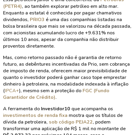
(PETR4)
, ao também explorar petróleo em alto mar.
Enquanto a estatal é conhecida por pagar chamativos
dividendos,
PRIO3
é uma das companhias listadas na
bolsa brasileira que mais se valorizou na década passada,
com acionistas acumulando lucro de +9.631% nos
últimos 10 anos, apesar da companhia não distribuir
proventos diretamente.
Mas, como retorno passado não é garantia de retorno
futuro, as debêntures incentivadas da Prio, sem cobrança
de imposto de renda, oferecem maior previsibilidade de
quanto o investidor poderá ganhar caso tope emprestar
dinheiro à petroleira, na modalidade indexada à inflação
(
IPCA+
), mesmo sem a proteção do
FGC (Fundo
Garantidor de Crédito)
.
A ferramenta do
Investidor10
que acompanha os
investimentos de renda fixa
mostra que os títulos de
dívida da petroleira,
sob código PEJA22
, podem
transformar uma aplicação de R$ 1 mil no montante de