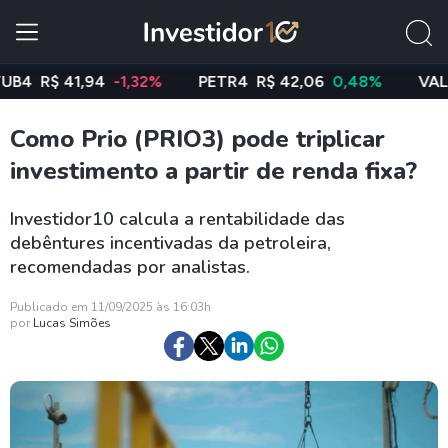
R$ 41,94
-1,32%
PETR4
R$ 42,06
0,48%
VALE3
R$
Como Prio (PRIO3) pode triplicar
investimento a partir de renda fixa?
Investidor10 calcula a rentabilidade das
debêntures incentivadas da petroleira,
recomendadas por analistas.
Publicado em 11/09/2025 às 16:03h
por
Lucas Simões