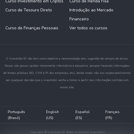
Curso Investimento em Criptos
Curso de Renda Fixa
Curso de Tesouro Direto
Introdução ao Mercado
Financeiro
Curso de Finanças Pessoais
Ver todos os cursos
O Investidor10 não tem como objetivo a recomendação e/ou sugestão de compra de ativos.
Nosso site possui caráter meramente informativo e educativo, sempre trazendo informações
de fontes públicas (B3, CVM e RI das empresas, etc.), deste modo, não nos responsabilizamos
por qualquer decisão que o investidor venha a tomar a partir das informações contidas em
nosso site.
Português
English
Español
Français
(Brasil)
(US)
(ES)
(FR)
Copyright © Investidor10. Todos os direitos reservados