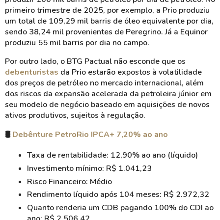
primeiro trimestre de 2025, por exemplo, a Prio produziu
um total de 109,29 mil barris de óleo equivalente por dia,
sendo 38,24 mil provenientes de Peregrino. Já a Equinor
produziu 55 mil barris por dia no campo.
Por outro lado, o BTG Pactual não esconde que os
debenturistas
da Prio estarão expostos à volatilidade
dos preços de petróleo no mercado internacional, além
dos riscos da expansão acelerada da petroleira júnior em
seu modelo de negócio baseado em aquisições de novos
ativos produtivos, sujeitos à regulação.
🛢️
Debênture PetroRio IPCA+ 7,20% ao ano
Taxa de rentabilidade: 12,90% ao ano (líquido)
Investimento mínimo: R$ 1.041,23
Risco Financeiro: Médio
Rendimento líquido após 104 meses: R$ 2.972,32
Quanto renderia um CDB pagando 100% do CDI ao
ano: R$ 2.506,42