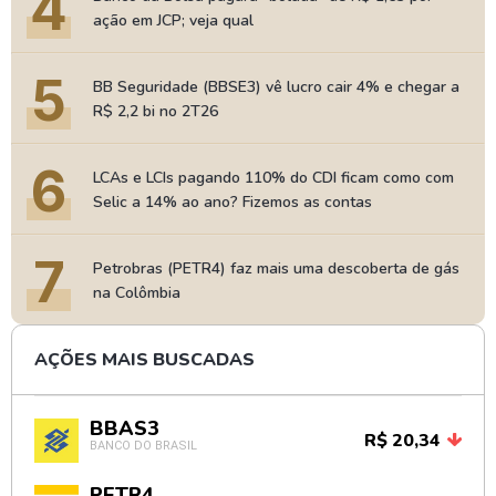
4
ação em JCP; veja qual
5
BB Seguridade (BBSE3) vê lucro cair 4% e chegar a
R$ 2,2 bi no 2T26
6
LCAs e LCIs pagando 110% do CDI ficam como com
Selic a 14% ao ano? Fizemos as contas
7
Petrobras (PETR4) faz mais uma descoberta de gás
na Colômbia
AÇÕES MAIS BUSCADAS
BBAS3
R$ 20,34
BANCO DO BRASIL
PETR4