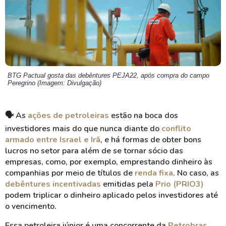
BTG Pactual gosta das debêntures PEJA22, após compra do campo
Peregrino (Imagem: Divulgação)
🗣️ As
ações de petroleiras
estão na boca dos
investidores mais do que nunca diante do
conflito
armado entre Israel e Irã
, e há formas de obter bons
lucros no setor para além de se tornar sócio das
empresas, como, por exemplo, emprestando dinheiro às
companhias por meio de títulos de
renda fixa
. No caso, as
debêntures incentivadas
emitidas pela
Prio (PRIO3)
podem triplicar o dinheiro aplicado pelos investidores até
o vencimento.
Essa petroleira júnior é uma concorrente da
Petrobras