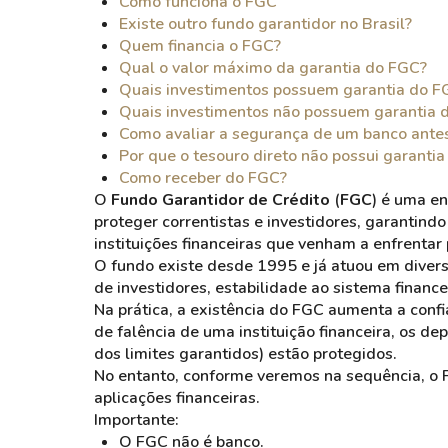
Como funciona o FGC
Existe outro fundo garantidor no Brasil?
Quem financia o FGC?
Qual o valor máximo da garantia do FGC?
Quais investimentos possuem garantia do F
Quais investimentos não possuem garantia 
Como avaliar a segurança de um banco ant
Por que o tesouro direto não possui garanti
Como receber do FGC?
O
Fundo Garantidor de Crédito
(
FGC
) é uma en
proteger correntistas e investidores, garantind
instituições financeiras que venham a enfrentar
O fundo existe desde 1995 e já atuou em divers
de investidores, estabilidade ao sistema financ
Na prática, a existência do FGC aumenta a conf
de falência de uma instituição financeira, os d
dos limites garantidos) estão protegidos.
No entanto, conforme veremos na sequência, o F
aplicações financeiras.
Importante:
O FGC não é banco.