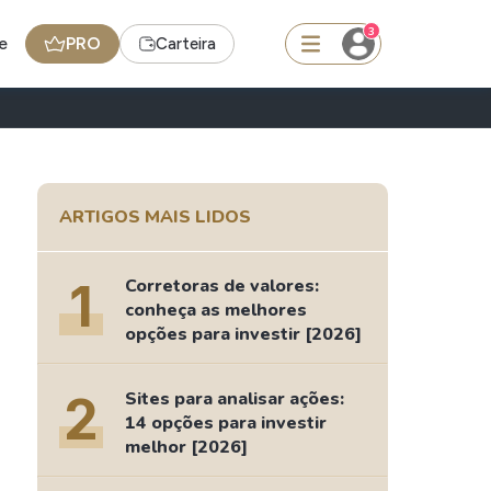
3
e
PRO
Carteira
squisar
ARTIGOS MAIS LIDOS
FII
TRXF11
1
Corretoras de valores:
conheça as melhores
opções para investir [2026]
edas
Ideias
Agenda de Dividendos
2
Sites para analisar ações:
14 opções para investir
Radar do Dividendo Inteligente
melhor [2026]
oin - BNB
Carteiras Recomendadas