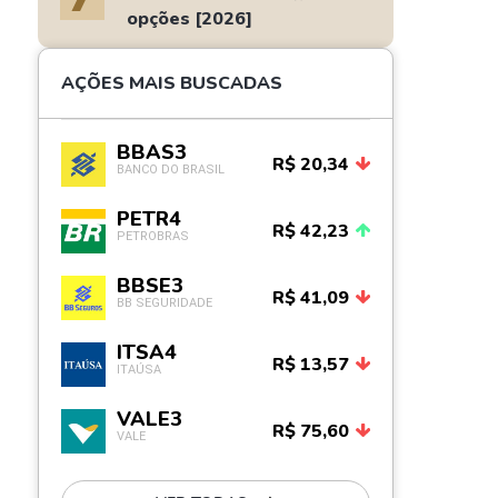
opções [2026]
AÇÕES MAIS BUSCADAS
BBAS3
R$ 20,34
BANCO DO BRASIL
PETR4
R$ 42,23
PETROBRAS
BBSE3
R$ 41,09
BB SEGURIDADE
ITSA4
R$ 13,57
ITAÚSA
VALE3
R$ 75,60
VALE