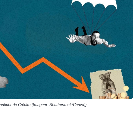
HASH11
Google
Dogecoin
GOLD11
Meta
Solana
XINA11
Coca-Cola
Cardano
Ver todos
Ver todos
Ver todos
ntidor de Crédito (Imagem: Shutterstock/Canva))