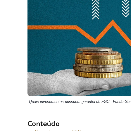
Weg
XPLG11
Klabin
KNRI11
Petrobrás
KNCR11
Ver todos
Ver todos
Quais investimentos possuem garantia do FGC - Fundo Gara
Conteúdo