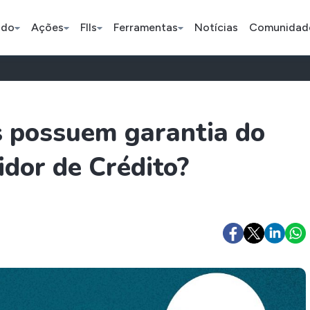
ado
Ações
FIIs
Ferramentas
Notícias
Comunidad
Pe
s possuem garantia do
dor de Crédito?
Índice
Ação
Ação
Bradesco
Petrobras
Axia
ETFs
Stocks
Criptomo
BOVA11
Tesla
Bitcoin
IVVB11
Apple
Ethereum
SMAL11
Amazon
Binance C