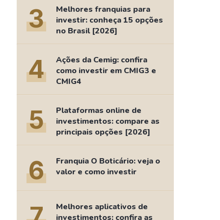
Comparador de Ativos
3
Melhores franquias para
As Ações Mais Buscadas
investir: conheça 15 opções
no Brasil [2026]
Guia do Iniciante
4
Ações da Cemig: confira
como investir em CMIG3 e
CMIG4
5
Plataformas online de
investimentos: compare as
principais opções [2026]
6
Franquia O Boticário: veja o
valor e como investir
7
Melhores aplicativos de
investimentos: confira as