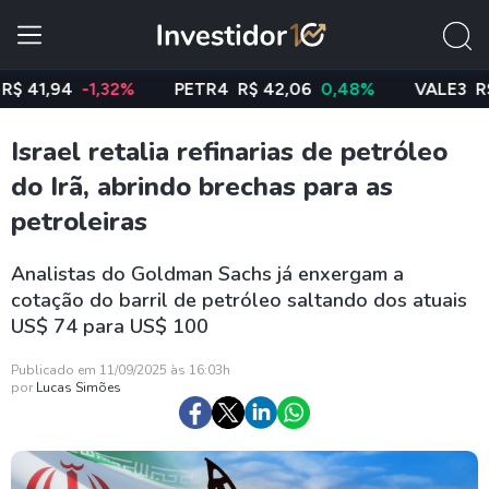
94
-1,32%
PETR4
R$ 42,06
0,48%
VALE3
R$ 75,41
Israel retalia refinarias de petróleo
do Irã, abrindo brechas para as
petroleiras
Analistas do Goldman Sachs já enxergam a
cotação do barril de petróleo saltando dos atuais
US$ 74 para US$ 100
Publicado em 11/09/2025 às 16:03h
por
Lucas Simões