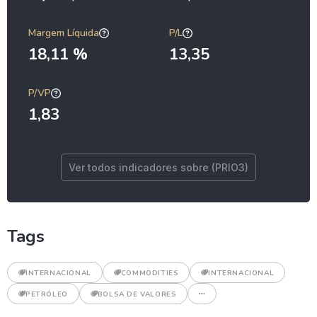
Margem Líquida
P/L
18,11 %
13,35
P/VP
1,83
Ver todos indicadores sobre (PRIO3)
Tags
INTERNACIONAL
COMMODITIES
INTERNACIONAL
PETRÓLEO
BOLSA DE VALORES