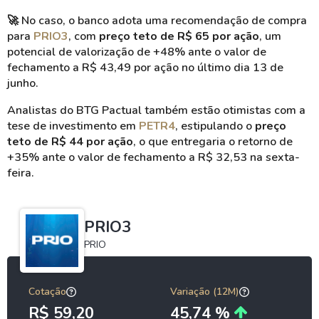
🚀
No caso, o banco adota uma recomendação de compra
para
PRIO3
, com
preço teto de R$ 65 por ação
, um
potencial de valorização de +48% ante o valor de
fechamento a R$ 43,49 por ação no último dia 13 de
junho.
Analistas do BTG Pactual também estão otimistas com a
tese de investimento em
PETR4
, estipulando o
preço
teto de R$ 44 por ação
, o que entregaria o retorno de
+35% ante o valor de fechamento a R$ 32,53 na sexta-
feira.
PRIO3
PRIO
Cotação
Variação (12M)
R$ 59,20
45,74 %