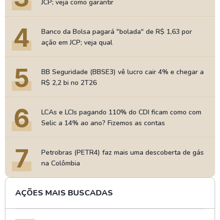
JCP; veja como garantir
4
Banco da Bolsa pagará "bolada" de R$ 1,63 por
ação em JCP; veja qual
5
BB Seguridade (BBSE3) vê lucro cair 4% e chegar a
R$ 2,2 bi no 2T26
6
LCAs e LCIs pagando 110% do CDI ficam como com
Selic a 14% ao ano? Fizemos as contas
7
Petrobras (PETR4) faz mais uma descoberta de gás
na Colômbia
AÇÕES MAIS BUSCADAS