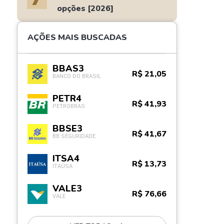
opções [2026]
AÇÕES MAIS BUSCADAS
BBAS3
R$ 21,05
BANCO DO BRASIL
PETR4
R$ 41,93
PETROBRAS
BBSE3
R$ 41,67
BB SEGURIDADE
ITSA4
R$ 13,73
ITAÚSA
VALE3
R$ 76,66
VALE