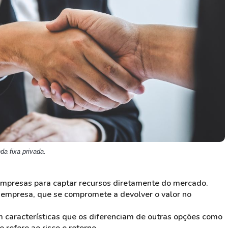
HASH11
Google
Dogecoin
GOLD11
Meta
Solana
XINA11
Coca-Cola
Cardano
Ver todos
Ver todos
Ver todos
da fixa privada.
 empresas para captar recursos diretamente do mercado.
à empresa, que se compromete a devolver o valor no
m características que os diferenciam de outras opções como