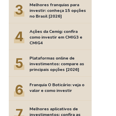
Comparador de Ativos
3
Melhores franquias para
As Ações Mais Buscadas
investir: conheça 15 opções
no Brasil [2026]
Guia do Iniciante
4
Ações da Cemig: confira
como investir em CMIG3 e
CMIG4
5
Plataformas online de
investimentos: compare as
principais opções [2026]
6
Franquia O Boticário: veja o
valor e como investir
7
Melhores aplicativos de
investimentos: confira as