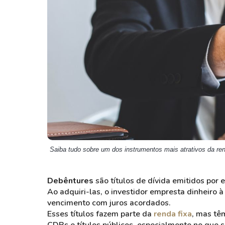
Weg
XPLG11
Klabin
KNRI11
Petrobrás
KNCR11
Ver todos
Ver todos
Saiba tudo sobre um dos instrumentos mais atrativos da ren
Debêntures
são títulos de dívida emitidos por
Ao adquiri-las, o investidor empresta dinheiro 
vencimento com juros acordados.
Esses títulos fazem parte da
renda fixa
, mas tê