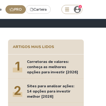
3
e
PRO
Carteira
squisar
ARTIGOS MAIS LIDOS
BDR
de
SpaceX
1
Corretoras de valores:
conheça as melhores
opções para investir [2026]
edas
Ideias
Agenda de Dividendos
2
Sites para analisar ações:
14 opções para investir
Radar do Dividendo Inteligente
melhor [2026]
oin - BNB
Carteiras Recomendadas