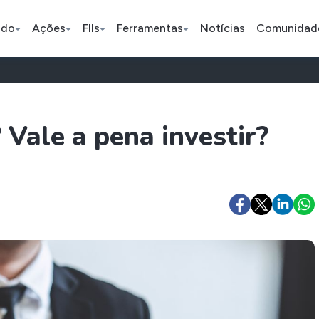
ado
Ações
FIIs
Ferramentas
Notícias
Comunidad
Pe
 Vale a pena investir?
Índice
Ação
Ação
Selic
BB Seguridade
Bradsaú
ETFs
Stocks
Criptomo
BOVA11
Tesla
Bitcoin
IVVB11
Apple
Ethereum
SMAL11
Amazon
Binance C