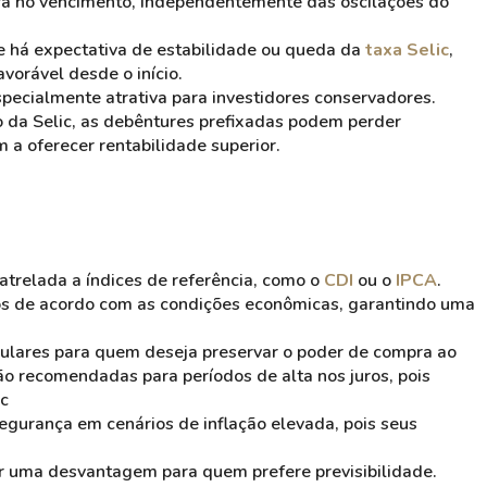
rá no vencimento, independentemente das oscilações do
 há expectativa de estabilidade ou queda da
taxa Selic
,
vorável desde o início​.
specialmente atrativa para investidores conservadores.
o da Selic, as debêntures prefixadas podem perder
 a oferecer rentabilidade superior.
atrelada a índices de referência, como o
CDI
ou o
IPCA
.
ntos de acordo com as condições econômicas, garantindo uma
ulares para quem deseja preservar o poder de compra ao
ão recomendadas para períodos de alta nos juros, pois
​
egurança em cenários de inflação elevada, pois seus
ser uma desvantagem para quem prefere previsibilidade.