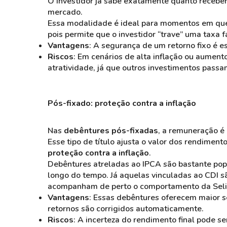
O investidor já sabe exatamente quanto recebe
mercado.
Essa modalidade é ideal para momentos em que
pois permite que o investidor “trave” uma taxa fa
Vantagens
: A segurança de um retorno fixo é e
Riscos
: Em cenários de alta inflação ou aument
atratividade, já que outros investimentos passam
Pós-fixado: proteção contra a inflação
Nas
debêntures pós-fixadas
, a remuneração é 
Esse tipo de título ajusta o valor dos rendime
proteção contra a inflação
.
Debêntures atreladas ao IPCA são bastante pop
longo do tempo. Já aquelas vinculadas ao CDI s
acompanham de perto o comportamento da Selic
Vantagens
: Essas debêntures oferecem maior s
retornos são corrigidos automaticamente.
Riscos
: A incerteza do rendimento final pode 