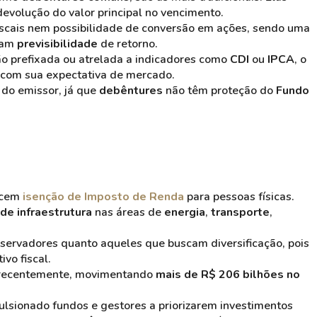
devolução do valor principal no vencimento.
fiscais nem possibilidade de conversão em ações, sendo uma
cam
previsibilidade
de retorno.
ão prefixada ou atrelada a indicadores como
CDI
ou
IPCA
, o
o com sua expectativa de mercado.
a do emissor, já que
debêntures
não têm proteção do
Fundo
recem
isenção de Imposto de Renda
para pessoas físicas.
de infraestrutura
nas áreas de
energia
,
transporte
,
servadores quanto aqueles que buscam diversificação, pois
vo fiscal.
os recentemente, movimentando
mais de R$ 206 bilhões no
lsionado fundos e gestores a priorizarem investimentos