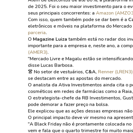
Além de descontos de até 80%, a plataforma in
de 2025. Foi o seu maior investimento para o 
seus principais concorrentes: a
Amazon
(AMZO3
Com isso, quem também pode se dar bem é a
C
eletrônicos e móveis na plataforma do Mercado
parceria
.
O
Magazine Luiza
também está no radar dos inve
importante para a empresa e, neste ano, a com
(AMER3)
.
"Mercado Livre e
Magalu
estão se intensificando
disse Lucas Barbosa.
👚 No setor de vestuários,
C&A
,
Renner (LREN3)
se destacam entre as apostas do mercado.
O analista da Ativa Investimentos ainda cita o 
cosméticos em redes de farmácias como a Raia
O
estrategista-chefe
da RB Investimentos, Gust
pode demorar a fazer preço na bolsa.
Ele explicou que as ações dessas empresas não 
O principal impacto deve vir mesmo na apresent
"A Black Friday não é prontamente colocada no
vem e fala que o quarto trimestre foi muito mai