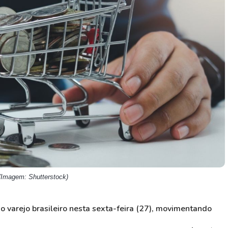
HASH11
Google
Dogecoin
GOLD11
Meta
Solana
XINA11
Coca-Cola
Cardano
Ver todos
Ver todos
Ver todos
(Imagem: Shutterstock)
 varejo brasileiro nesta sexta-feira (27), movimentando