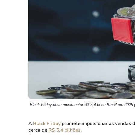
Weg
XPLG11
Klabin
KNRI11
Petrobrás
KNCR11
Ver todos
Ver todos
Black Friday deve movimentar R$ 5,4 bi no Brasil em 2025 
A
Black Friday
promete impulsionar as vendas do
cerca de
R$ 5,4 bilhões
.