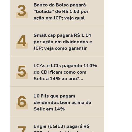
Comparador de Ativos
3
Banco da Bolsa pagará
As Ações Mais Buscadas
"bolada" de R$ 1,63 por
ação em JCP; veja qual
Guia do Iniciante
4
Small cap pagará R$ 1,14
por ação em dividendos e
JCP; veja como garantir
5
LCAs e LCIs pagando 110%
do CDI ficam como com
Selic a 14% ao ano?
Fizemos as contas
6
10 FIIs que pagam
dividendos bem acima da
Selic em 14%
Engie (EGIE3) pagará R$