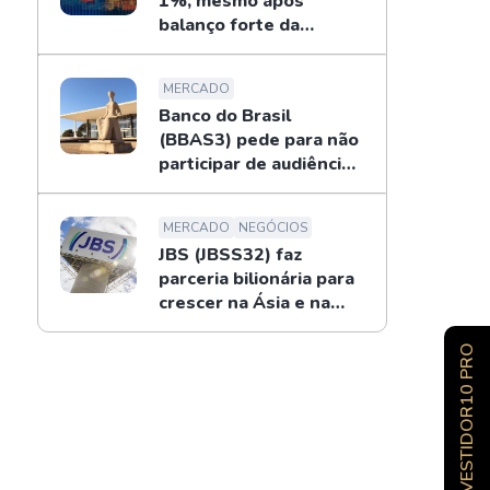
1%, mesmo após
balanço forte da
Petrobras
MERCADO
Banco do Brasil
(BBAS3) pede para não
participar de audiência
sobre o BRB; entenda
MERCADO
NEGÓCIOS
JBS (JBSS32) faz
parceria bilionária para
crescer na Ásia e na
Oceania
INVESTIDOR10 PRO