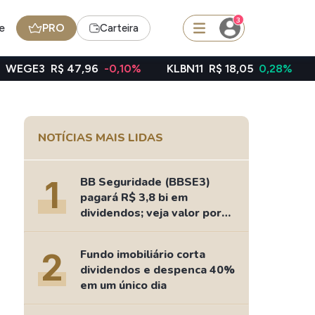
3
e
PRO
Carteira
47,96
-0,10%
KLBN11
R$ 18,05
0,28%
TAEE11
R$ 39
squisar
NOTÍCIAS MAIS LIDAS
Ferramenta
Dividendos
1
BB Seguridade (BBSE3)
pagará R$ 3,8 bi em
dividendos; veja valor por
ação
edas
Ideias
2
Fundo imobiliário corta
Agenda de Dividendos
dividendos e despenca 40%
Radar do Dividendo Inteligente
em um único dia
oin - BNB
Carteiras Recomendadas