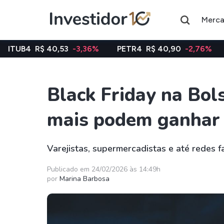
Merc
0,53
-3,36%
PETR4
R$ 40,90
-2,76%
VALE3
R$ 7
Black Friday na Bol
Assuntos do momento
mais podem ganhar 
Índice
Ação
Ibovespa
Petrobras
Varejistas, supermercadistas e até redes f
Ações
FIIs
Publicado em 24/02/2026 às 14:49h
por
Marina Barbosa
Taesa
XPML11
Itausa
RECR11
Ambev
HGLG11