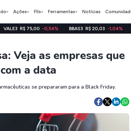
ado
Ações
FIIs
Ferramentas
Notícias
Comunidad
5,00
-0,54%
BBAS3
R$ 20,03
-1,04%
WEGE3
R$ 
Pe
sa: Veja as empresas que
com a data
Ação
BDR
FII
Bradesco
JBS
TRXF11
armacêuticas se prepararam para a Black Friday.
ETFs
Stocks
Criptomo
BOVA11
Tesla
Bitcoin
IVVB11
Apple
Ethereum
SMAL11
Amazon
Binance C