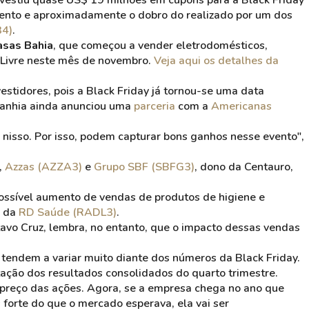
vestiu quase US$ 19 milhões em cupons para a Black Friday
evento e aproximadamente o dobro do realizado por um dos
4)
.
asas Bahia
, que começou a vender eletrodomésticos,
 Livre neste mês de novembro.
Veja aqui os detalhes da
stidores, pois a Black Friday já tornou-se uma data
panhia ainda anunciou uma
parceria
com a
Americanas
 nisso. Por isso, podem capturar bons ganhos nesse evento",
,
Azzas
(AZZA3)
e
Grupo SBF (SBFG3)
, dono da Centauro,
possível aumento de vendas de produtos de higiene e
, da
RD Saúde (RADL3)
.
avo Cruz, lembra, no entanto, que o impacto dessas vendas
tendem a variar muito diante dos números da Black Friday.
ação dos resultados consolidados do quarto trimestre.
 preço das ações. Agora, se a empresa chega no ano que
s forte do que o mercado esperava, ela vai ser