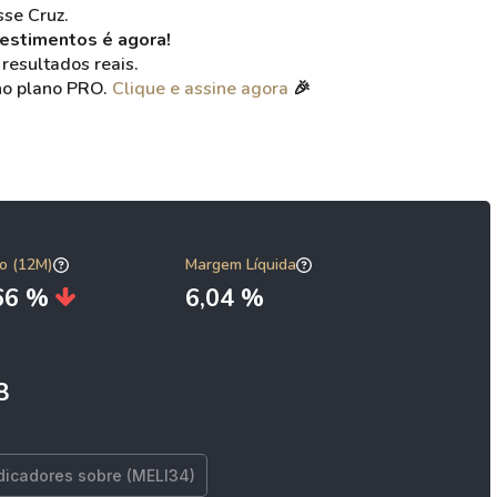
sse Cruz.
estimentos é agora!
 resultados reais.
no plano PRO.
Clique e assine agora
🎉
o (12M)
Margem Líquida
,66 %
6,04 %
8
dicadores sobre (MELI34)