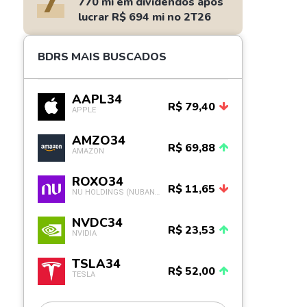
7
770 mi em dividendos após
lucrar R$ 694 mi no 2T26
BDRS MAIS BUSCADOS
AAPL34
R$ 79,40
APPLE
AMZO34
R$ 69,88
AMAZON
ROXO34
R$ 11,65
NU HOLDINGS (NUBANK)
NVDC34
R$ 23,53
NVIDIA
TSLA34
R$ 52,00
TESLA