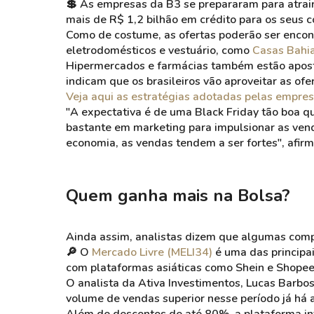
💲 As empresas da B3 se prepararam para atrai
mais de R$ 1,2 bilhão em crédito para os seus 
Como de costume, as ofertas poderão ser encont
eletrodomésticos e vestuário, como
Casas Bahi
Hipermercados e farmácias também estão aposta
indicam que os brasileiros vão aproveitar as ofe
Veja aqui as estratégias adotadas pelas empres
"A expectativa é de uma Black Friday tão boa q
bastante em marketing para impulsionar as ven
economia, as vendas tendem a ser fortes", afi
Quem ganha mais na Bolsa?
Ainda assim, analistas dizem que algumas comp
🔎 O
Mercado Livre (MELI34)
é uma das principai
com plataformas asiáticas como
Shein
e
Shope
O analista da Ativa Investimentos, Lucas Barbo
volume de vendas superior nesse período já há