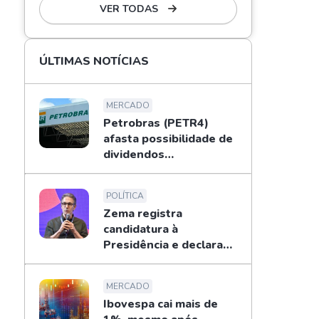
VER TODAS
ÚLTIMAS NOTÍCIAS
MERCADO
Petrobras (PETR4)
afasta possibilidade de
dividendos
extraordinários em
2026; entenda
POLÍTICA
Zema registra
candidatura à
Presidência e declara
patrimônio de R$ 178
mi
MERCADO
Ibovespa cai mais de