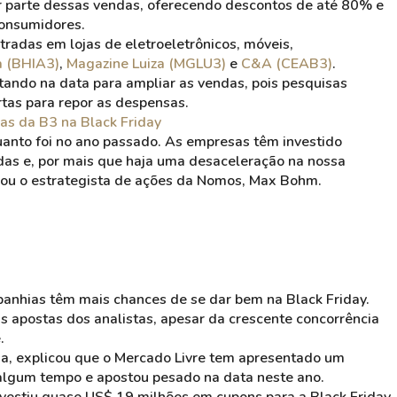
r parte dessas vendas, oferecendo descontos de até 80% e
consumidores.
radas em lojas de eletroeletrônicos, móveis,
a (BHIA3)
,
Magazine Luiza (MGLU3)
e
C&A (CEAB3)
.
ndo na data para ampliar as vendas, pois pesquisas
rtas para repor as despensas.
as da B3 na Black Friday
uanto foi no ano passado. As empresas têm investido
das e, por mais que haja uma desaceleração na nossa
rmou o estrategista de ações da Nomos, Max
Bohm
.
anhias têm mais chances de se dar bem na Black Friday.
s apostas dos analistas, apesar da crescente concorrência
e
.
sa, explicou que o Mercado Livre tem apresentado um
 algum tempo e apostou pesado na data neste ano.