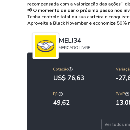
recompensada com a valorização das ações", di
📢 O momento de dar o próximo passo nos inv
Tenha controle total da sua carteira e conquiste
Aproveite a Black November e economize 50% 
MELI34
MERCADO LIVRE
Cotação
Variaçã
US$ 76,63
-27
P/L
P/VP
49,62
13,0
Ver todos in