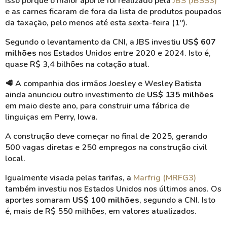
Isso porque o maior aporte foi realizado pela
JBS (JBSS3)
e as carnes ficaram de fora da lista de produtos poupados
da taxação, pelo menos até esta sexta-feira (1º).
Segundo o levantamento da CNI, a JBS investiu
US$ 607
milhões
nos Estados Unidos entre 2020 e 2024. Isto é,
quase R$ 3,4 bilhões na cotação atual.
🥩
A companhia dos irmãos Joesley e Wesley Batista
ainda anunciou outro investimento de
US$ 135 milhões
em maio deste ano, para construir uma fábrica de
linguiças em Perry, Iowa.
A construção deve começar no final de 2025, gerando
500 vagas diretas e 250 empregos na construção civil
local.
Igualmente visada pelas tarifas, a
Marfrig
(MRFG3)
também investiu nos Estados Unidos nos últimos anos. Os
aportes somaram
US$ 100 milhões
, segundo a CNI. Isto
é, mais de R$ 550 milhões, em valores atualizados.