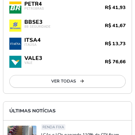
PETR4
R$ 41,93
PETROBRAS
BBSE3
R$ 41,67
BB SEGURIDADE
ITSA4
R$ 13,73
ITAÚSA
VALE3
R$ 76,66
VALE
VER TODAS
ÚLTIMAS NOTÍCIAS
RENDA FIXA
LCAs e LCIs pagando 110% do CDI ficam