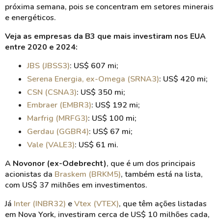
próxima semana, pois se concentram em setores minerais
e energéticos.
Veja as empresas da B3 que mais investiram nos EUA
entre 2020 e 2024:
JBS (JBSS3)
: US$ 607 mi;
Serena Energia,
ex-Omega
(SRNA3)
: US$ 420 mi;
CSN (CSNA3)
: US$ 350 mi;
Embraer (EMBR3)
: US$ 192 mi;
Marfrig
(MRFG3)
: US$ 100 mi;
Gerdau (GGBR4)
: US$ 67 mi;
Vale (VALE3)
: US$ 61 mi.
A
Novonor
(
ex-Odebrecht
)
, que é um dos principais
acionistas da
Braskem (BRKM5)
, também está na lista,
com US$ 37 milhões em investimentos.
Já
Inter (INBR32)
e
Vtex
(VTEX)
, que têm ações listadas
em Nova York, investiram cerca de US$ 10 milhões cada,