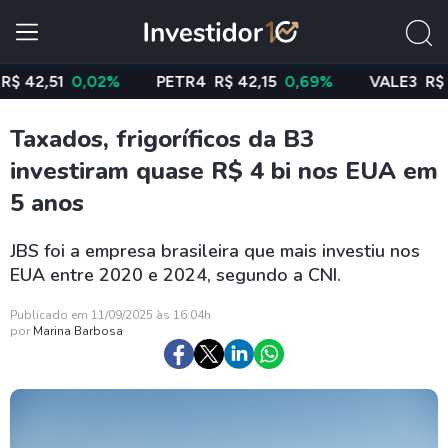
51
0,02%
PETR4
R$ 42,15
0,69%
VALE3
R$ 76,14
Taxados, frigoríficos da B3
investiram quase R$ 4 bi nos EUA em
5 anos
JBS foi a empresa brasileira que mais investiu nos
EUA entre 2020 e 2024, segundo a CNI.
Publicado em 11/09/2025 às 16:04h
por
Marina Barbosa