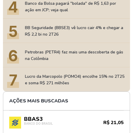
4
Banco da Bolsa pagará "bolada" de R$ 1,63 por
ação em JCP; veja qual
5
BB Seguridade (BBSE3) vê lucro cair 4% e chegar a
R$ 2,2 bi no 2T26
6
Petrobras (PETR4) faz mais uma descoberta de gás
na Colômbia
7
Lucro da Marcopolo (POMO4) encolhe 15% no 2T25
e soma R$ 271 milhões
AÇÕES MAIS BUSCADAS
BBAS3
R$ 21,05
BANCO DO BRASIL