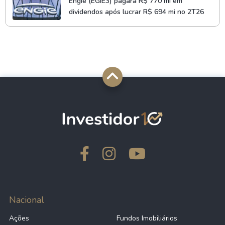
Engie (EGIE3) pagará R$ 770 mi em
dividendos após lucrar R$ 694 mi no 2T26
Nacional
Ações
Fundos Imobiliários