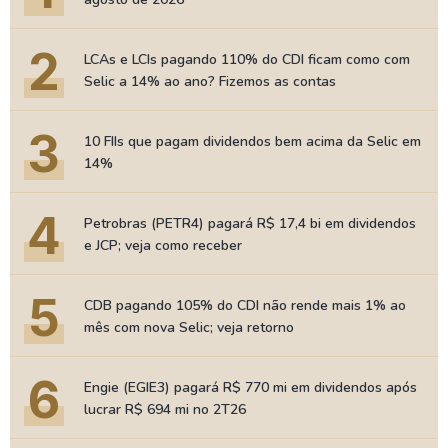
2
LCAs e LCIs pagando 110% do CDI ficam como com
Selic a 14% ao ano? Fizemos as contas
3
10 FIIs que pagam dividendos bem acima da Selic em
14%
4
Petrobras (PETR4) pagará R$ 17,4 bi em dividendos
e JCP; veja como receber
5
CDB pagando 105% do CDI não rende mais 1% ao
mês com nova Selic; veja retorno
6
Engie (EGIE3) pagará R$ 770 mi em dividendos após
lucrar R$ 694 mi no 2T26