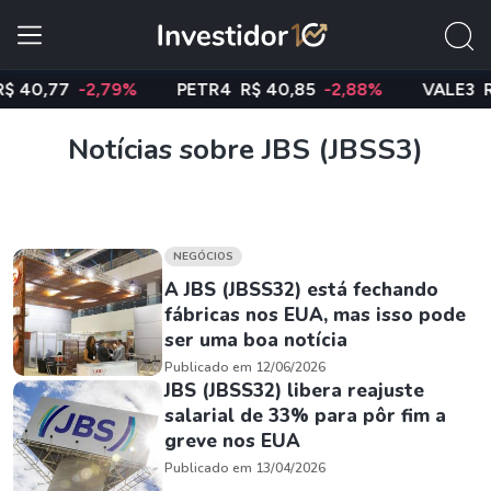
,77
-2,79%
PETR4
R$ 40,85
-2,88%
VALE3
R$ 74
Notícias sobre JBS (JBSS3)
NEGÓCIOS
A JBS (JBSS32) está fechando
fábricas nos EUA, mas isso pode
ser uma boa notícia
Publicado em 12/06/2026
JBS (JBSS32) libera reajuste
salarial de 33% para pôr fim a
greve nos EUA
Publicado em 13/04/2026