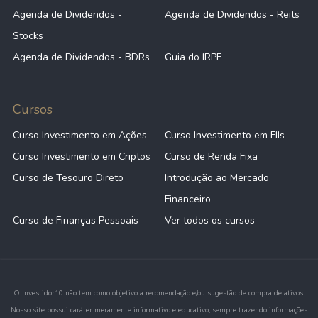
Agenda de Dividendos -
Agenda de Dividendos - Reits
Stocks
Agenda de Dividendos - BDRs
Guia do IRPF
Cursos
Curso Investimento em Ações
Curso Investimento em FIIs
Curso Investimento em Criptos
Curso de Renda Fixa
Curso de Tesouro Direto
Introdução ao Mercado
Financeiro
Curso de Finanças Pessoais
Ver todos os cursos
O Investidor10 não tem como objetivo a recomendação e/ou sugestão de compra de ativos.
Nosso site possui caráter meramente informativo e educativo, sempre trazendo informações