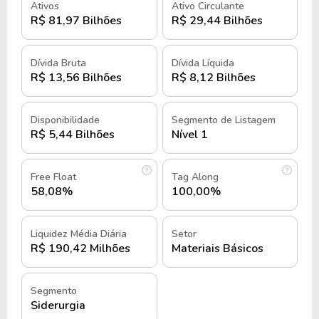
aberto na Bolsa de Valores.
Ativos
Ativo Circulante
R$ 81,97 Bilhões
R$ 29,44 Bilhões
Em meados de 1981, a empresa iniciou o projeto de
internacionalização ao adquirir uma usina
Dívida Bruta
Dívida Líquida
siderúrgica no Uruguai. Em 1983, os filhos de Curt
R$ 13,56 Bilhões
R$ 8,12 Bilhões
assumiram a administração dos negócios da
companhia, cada qual no seu setor de atuação
Disponibilidade
Segmento de Listagem
especifico. Jorge, o primogênito de Curt, se tornou
R$ 5,44 Bilhões
Nível 1
o novo presidente da companhia.
Em 1989, a companhia deu início a fabricação de
Free Float
Tag Along
aço no Canadá. Em 1992, deu início no Brasil, a
58,08%
100,00%
fabricação de aços especiais. Em 1999, a empresa
entrou para Bolsa de Valores de Nova York. Em
Liquidez Média Diária
Setor
2004, começou a fabricar aço na Colômbia.
R$ 190,42 Milhões
Materiais Básicos
Em 2013, iniciou a fabricação de aços planos no
Segmento
pais e em 2016 a fabricação de chapas grossas.
Siderurgia