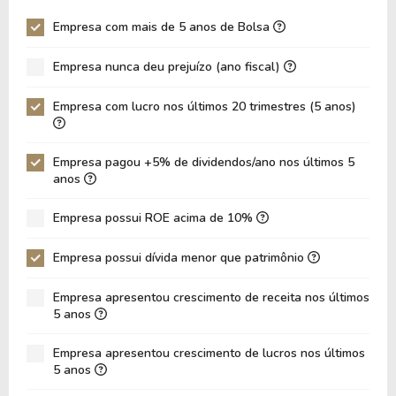
Giro Ativos
0,85
0,86
Empresa com mais de 5 anos de Bolsa
ROE
4,18%
2,59%
Empresa nunca deu prejuízo (ano fiscal)
ROIC
5,64%
4,34%
ROA
2,78%
1,74%
Empresa com lucro nos últimos 20 trimestres (5 anos)
Dívida Líquida / Ebitda
0,93
1,05
Dívida Líquida / Ebit
1,61
2,09
Empresa pagou +5% de dividendos/ano nos últimos 5
anos
Dívida Bruta / Patrimônio
0,25
0,26
Empresa possui ROE acima de 10%
Patrimônio / Ativos
0,65
0,66
Passivos / Ativos
0,34
0,34
Empresa possui dívida menor que patrimônio
Liquidez Corrente
2,87
2,89
Empresa apresentou crescimento de receita nos últimos
5 anos
CAGR Receitas 5 anos
9,78%
9,78%
CAGR Lucros 5 anos
-9,89%
-9,89%
Empresa apresentou crescimento de lucros nos últimos
5 anos