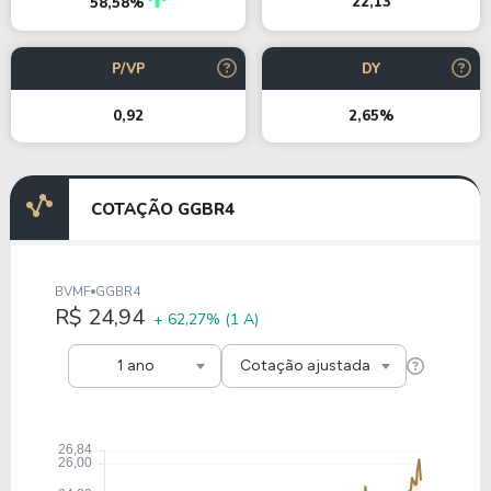
22,13
58,58%
P/VP
DY
0,92
2,65%
COTAÇÃO GGBR4
BVMF
GGBR4
R$ 24,94
+ 62,27%
(1 A)
1 ano
Cotação ajustada