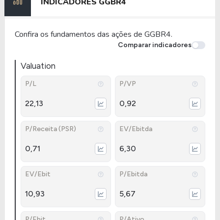
INDICADORES
GGBR4
Confira os fundamentos das ações de GGBR4.
Comparar indicadores
Valuation
P/L
P/VP
22,13
0,92
P/Receita (PSR)
EV/Ebitda
0,71
6,30
EV/Ebit
P/Ebitda
10,93
5,67
P/Ebit
P/Ativo