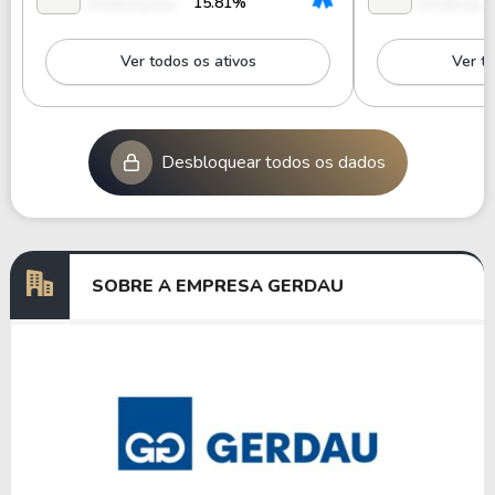
15.81%
Desbloquear
Desbloque
Ver todos os ativos
Ver to
Desbloquear todos os dados
SOBRE A EMPRESA GERDAU