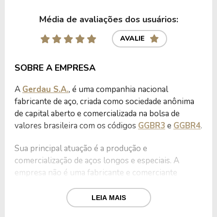
Média de avaliações dos usuários:
AVALIE
SOBRE A EMPRESA
A
Gerdau S.A.
, é uma companhia nacional
fabricante de aço, criada como sociedade anônima
de capital aberto e comercializada na bolsa de
valores brasileira com os códigos
GGBR3
e
GGBR4
.
Sua principal atuação é a produção e
comercialização de aços longos e especiais. A
empresa não é uma fabricante e comerciante
qualquer de aço e outros metais, mas sim uma das
maiores companhias nacionais, além de se
LEIA MAIS
caracterizar também como a principal fornecedora