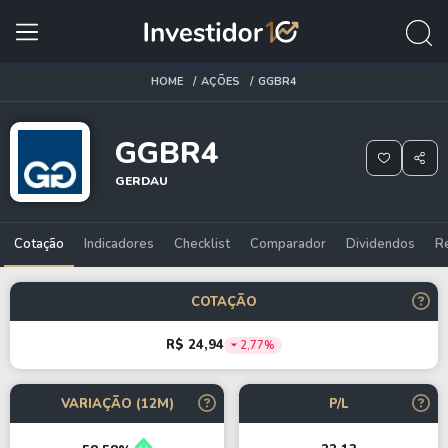
HOME
AÇÕES
GGBR4
GGBR4
GERDAU
Cotação
Indicadores
Checklist
Comparador
Dividendos
R
COTAÇÃO
R$ 24,94
2,77%
VARIAÇÃO (12M)
P/L