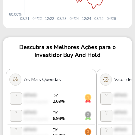
Descubra as Melhores Ações para o
Investidor Buy And Hold
As Mais Queridas
Valor de
ATIVO
ATIVO
DY
2.69%
Desbloquear
Desbloque
ATIVO
ATIVO
DY
6.98%
Desbloquear
Desbloque
ATIVO
ATIVO
DY