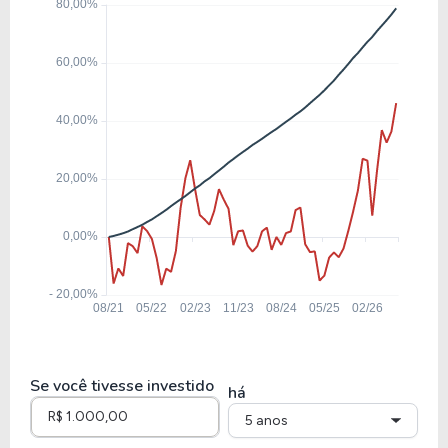
13,28
4,18
31,49%
6,71%
CMIN3
44,70
2,37
5,30%
7,90%
KLBN11
25,56
3,41
13,34%
16,49%
UNIP6
-133,03
0,69
-0,52%
0,00%
DXCO3
Se você tivesse investido
há
5 anos