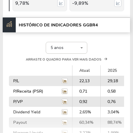
9,78%
-9,89%
HISTÓRICO DE INDICADORES
GGBR4
5 anos
ARRASTE O QUADRO PARA VER MAIS DADOS
Atual
2025
P/L
22,13
29,18
P/Receita (PSR)
0,71
0,58
P/VP
0,92
0,76
Dividend Yield
2,65%
3,04%
Payout
60,34%
88,74%
Margem Líquida
3,22%
1,99%