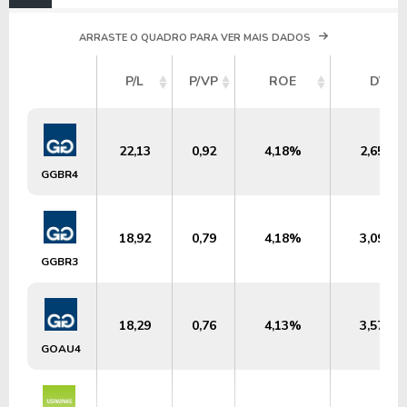
ARRASTE O QUADRO PARA VER MAIS DADOS
P/L
P/VP
ROE
DY
22,13
0,92
4,18%
2,65%
GGBR4
18,92
0,79
4,18%
3,09%
GGBR3
18,29
0,76
4,13%
3,57%
GOAU4