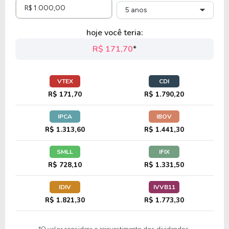
5 anos
hoje você teria:
R$ 171,70
*
VTEX
CDI
R$ 171,70
R$ 1.790,20
IPCA
IBOV
R$ 1.313,60
R$ 1.441,30
SMLL
IFIX
R$ 728,10
R$ 1.331,50
IDIV
IVVB11
R$ 1.821,30
R$ 1.773,30
*O valor considera o reinvestimento dos dividendos.