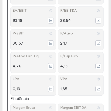
EV/EBIT
P/EBITDA
93,18
28,54
P/EBIT
P/Ativo
30,57
2,17
P/Ativo Circ. Liq.
P/Cap.Giro
4,76
4,13
LPA
VPA
0,13
1,35
Eficiência
Margem Bruta
Margem EBITDA