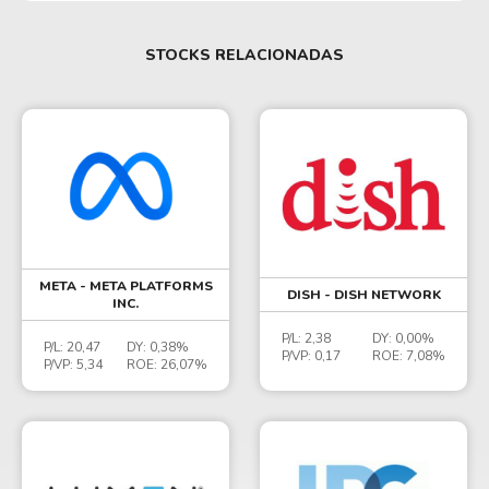
STOCKS RELACIONADAS
META - META PLATFORMS
DISH - DISH NETWORK
INC.
P/L:
2,38
DY:
0,00%
P/L:
20,47
DY:
0,38%
P/VP:
0,17
ROE:
7,08%
P/VP:
5,34
ROE:
26,07%