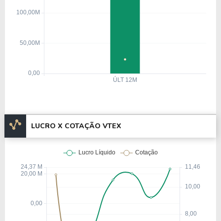
Walmart Brasil, o que representou um marco
relevante para sua inserção no mercado de
grandes varejistas.
Entre 2008 e 2011, o número de clientes cresceu
de 4 para 232, refletindo a demanda crescente por
plataformas de e-commerce integradas. Em 2012, a
entrada da Naspers no quadro de investidores
possibilitou a primeira fase de expansão
internacional da empresa, com início de operações
LUCRO X COTAÇÃO VTEX
em novos mercados da América Latina.
No ano de 2015, a participação da Naspers foi
adquirida pela Riverwood Capital, e em 2019,
VTEX recebeu novo aporte de US$ 140
milhões dos fundos Softbank, Constellation e
Gávea, viabilizando novas aquisições e
ampliação de sua presença internacional.