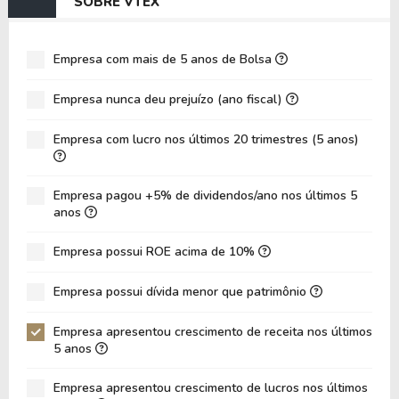
SOBRE VTEX
EV/EBIT
48,64
86,65
P/EBITDA
33,07
101,23
Empresa com mais de 5 anos de Bolsa
P/EBIT
35,92
145,48
Empresa nunca deu prejuízo (ano fiscal)
P/Ativo
1,88
2,97
Empresa com lucro nos últimos 20 trimestres (5 anos)
VPA
1,36
1,37
LPA
0,12
0,09
Empresa pagou +5% de dividendos/ano nos últimos 5
Giro de Ativos
0,20
0,17
anos
ROE
8,57%
6,22%
Empresa possui ROE acima de 10%
ROIC
32,82%
19,25%
Empresa possui dívida menor que patrimônio
ROA
5,77%
4,37%
Dívida Líquida / Patrimônio
-0,82
-0,85
Empresa apresentou crescimento de receita nos últimos
5 anos
Dívida Líquida / EBITDA
-17,12
-27,61
Empresa apresentou crescimento de lucros nos últimos
Dívida Líquida / EBIT
-17,12
-31,92