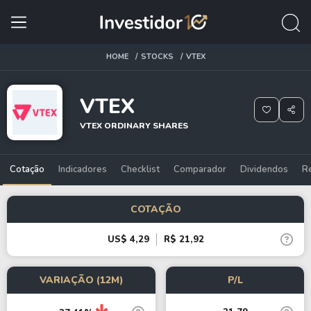
HOME
STOCKS
VTEX
VTEX
VTEX ORDINARY SHARES
Cotação
Indicadores
Checklist
Comparador
Dividendos
R
COTAÇÃO
US$ 4,29
R$ 21,92
VARIAÇÃO (12M)
P/L