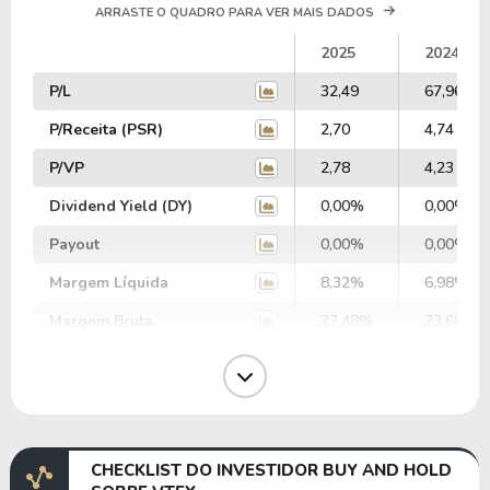
ARRASTE O QUADRO PARA VER MAIS DADOS
2025
2024
P/L
32,49
67,96
P/Receita (PSR)
2,70
4,74
P/VP
2,78
4,23
Dividend Yield (DY)
0,00%
0,00%
Payout
0,00%
0,00%
Margem Líquida
8,32%
6,98%
Margem Bruta
77,48%
73,66%
Margem Operacional
7,53%
3,26%
Margem EBIT
16,51%
10,94%
Margem EBITDA
16,51%
12,65%
CHECKLIST DO INVESTIDOR BUY AND HOLD
EV/EBITDA
48,64
74,95