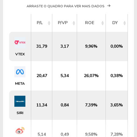
ARRASTE O QUADRO PARA VER MAIS DADOS
V
P/L
P/VP
ROE
DY
M
31,79
3,17
9,96%
0,00%
U
VTEX
20,47
5,34
26,07%
0,38%
META
11,34
0,84
7,39%
3,65%
SIRI
5,14
0,49
9,58%
7,28%