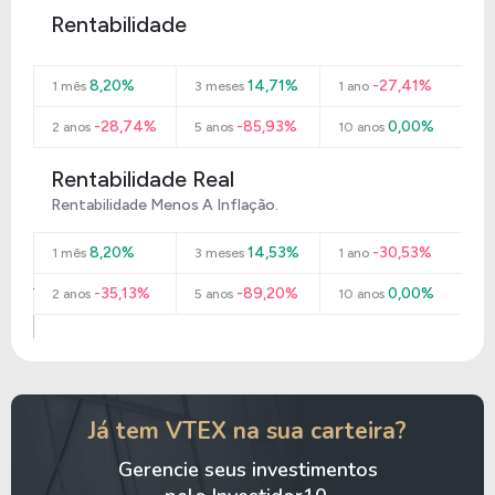
Rentabilidade
8,20%
14,71%
-27,41%
1 mês
3 meses
1 ano
-28,74%
-85,93%
0,00%
2 anos
5 anos
10 anos
Rentabilidade Real
Rentabilidade Menos A Inflação.
8,20%
14,53%
-30,53%
1 mês
3 meses
1 ano
-35,13%
-89,20%
0,00%
2 anos
5 anos
10 anos
Já tem VTEX na sua carteira?
Gerencie seus investimentos