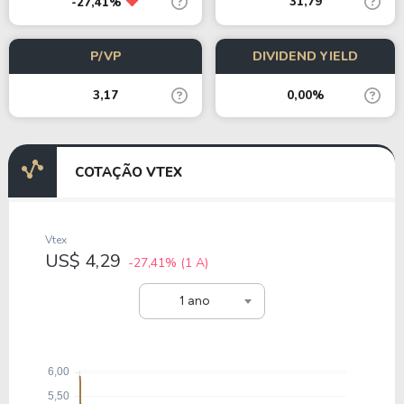
31,79
-27,41%
P/VP
DIVIDEND YIELD
3,17
0,00%
COTAÇÃO VTEX
Vtex
US$ 4,29
-27,41%
(1 A)
1 ano