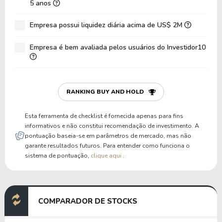
5 anos
Dívida Bruta / Patrimônio
0,00
0,00
Empresa possui liquidez diária acima de US$ 2M
Patrimônio / Ativos
0,67
0,70
Empresa é bem avaliada pelos usuários do Investidor10
Passivos / Ativos
0,33
0,30
Liquidez Corrente
3,04
3,56
P/Cap Giro
4,11
3,90
RANKING BUY AND HOLD
P/Ativo Circ Líq
4,78
4,52
Esta ferramenta de checklist é fornecida apenas para fins
informativos e não constitui recomendação de investimento. A
pontuação baseia-se em parâmetros de mercado, mas não
garante resultados futuros. Para entender como funciona o
sistema de pontuação,
clique aqui
.
COMPARADOR DE STOCKS