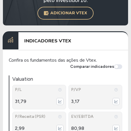
pelo Investidor10.
ADICIONAR VTEX
INDICADORES VTEX
Confira os fundamentos das ações de Vtex.
Comparar indicadores
Valuation
P/L
P/VP
31,79
3,17
P/Receita (PSR)
EV/EBITDA
2,99
80,98